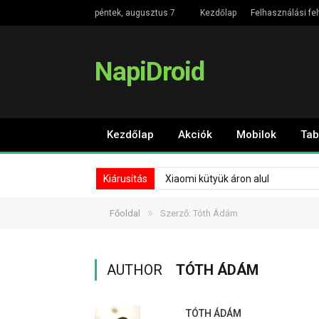
péntek, augusztus 7
Kezdőlap
Felhasználási fel
NapiDroid
Kezdőlap
Akciók
Mobilok
Tab
Kiárusítás
Xiaomi kütyük áron alul
»
Főoldal
Szerző: Tóth Ádám
AUTHOR
TÓTH ÁDÁM
TÓTH ÁDÁM