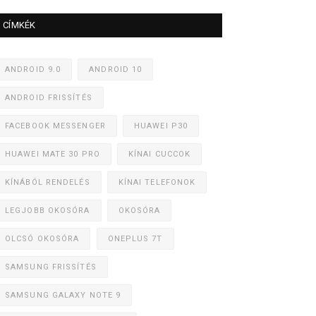
CÍMKÉK
ANDROID 9.0
ANDROID 10
ANDROID FRISSÍTÉS
FACEBOOK MESSENGER
HUAWEI P30
HUAWEI MATE 30 PRO
KÍNAI CUCCOK
KÍNÁBÓL RENDELÉS
KÍNAI TELEFONOK
LEGJOBB OKOSÓRA
OKOSÓRA
OLCSÓ OKOSÓRA
ONEPLUS 7T
SAMSUNG FRISSÍTÉS
SAMSUNG GALAXY NOTE 9