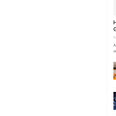
H
G
S
A
a