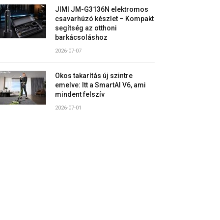
JIMI JM-G3136N elektromos
csavarhúzó készlet – Kompakt
segítség az otthoni
barkácsoláshoz
2026-07-07
Okos takarítás új szintre
emelve: Itt a SmartAI V6, ami
mindent felszív
2026-07-01