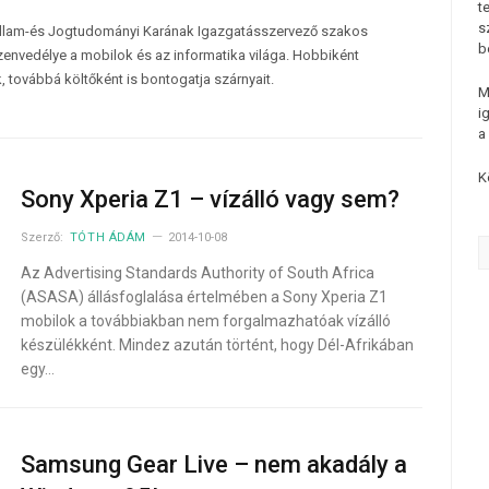
t
s
Állam-és Jogtudományi Karának Igazgatásszervező szakos
b
 szenvedélye a mobilok és az informatika világa. Hobbiként
k, továbbá költőként is bontogatja szárnyait.
M
i
a
K
Sony Xperia Z1 – vízálló vagy sem?
Szerző:
TÓTH ÁDÁM
2014-10-08
Az Advertising Standards Authority of South Africa
(ASASA) állásfoglalása értelmében a Sony Xperia Z1
mobilok a továbbiakban nem forgalmazhatóak vízálló
készülékként. Mindez azután történt, hogy Dél-Afrikában
egy…
Samsung Gear Live – nem akadály a