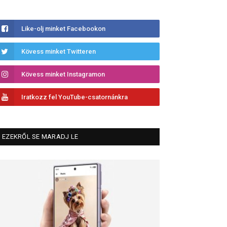
Like-olj minket Facebookon
Kövess minket Twitteren
Kövess minket Instagramon
Iratkozz fel YouTube-csatornánkra
EZEKRŐL SE MARADJ LE