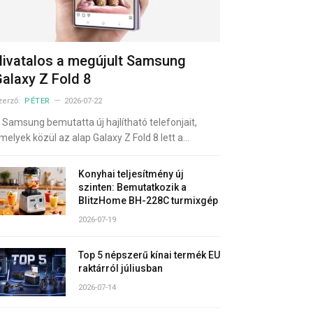
ivatalos a megújult Samsung
alaxy Z Fold 8
zerző:
PÉTER
2026-07-22
 Samsung bemutatta új hajlítható telefonjait,
melyek közül az alap Galaxy Z Fold 8 lett a…
Konyhai teljesítmény új
szinten: Bemutatkozik a
BlitzHome BH-228C turmixgép
2026-07-19
Top 5 népszerű kínai termék EU
raktárról júliusban
2026-07-14