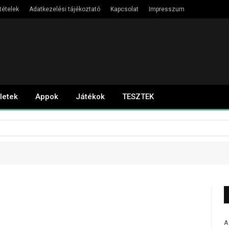
tételek
Adatkezelési tájékoztató
Kapcsolat
Impresszum
letek
Appok
Játékok
TESZTEK
A