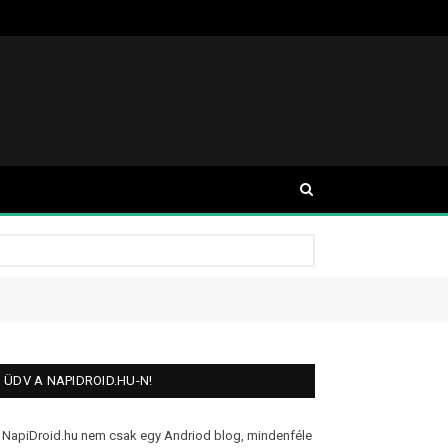
ÜDV A NAPIDROID.HU-N!
 NapiDroid.hu nem csak egy Andriod blog, mindenféle