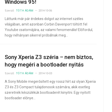
Windows 95!
Szerző:
TÓTH ÁDÁM
2014-10-06
Láttunk már pár érdekes dolgot az internet széles
világában, amit azonban Corbin Davenport töltött fel
Youtube csatornájára, az valami fenomenális! Előfordul,
hogy néhányan sikerrel próbálnak meg…
Sony Xperia Z3 széria – nem biztos,
hogy megéri a bootloader nyitás
Szerző:
TÓTH ÁDÁM
2014-10-03
A Sony Mobile megerősített egy rossz hírt az olyan Xperia
Z3 és Z3 Compact tulajdonosok számára, akik esetleg
szeretnék készülékük bootloaderét kinyitni. Egy nyitott
bootloader előnye…