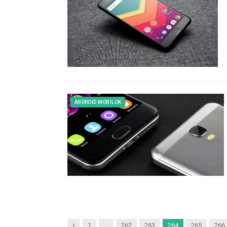
ANDROID MOBILOK
Previous
1
…
262
263
264
265
266