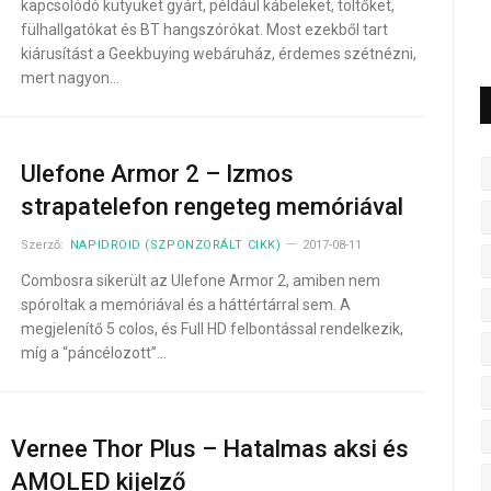
kapcsolódó kütyüket gyárt, például kábeleket, töltőket,
fülhallgatókat és BT hangszórókat. Most ezekből tart
kiárusítást a Geekbuying webáruház, érdemes szétnézni,
mert nagyon…
Ulefone Armor 2 – Izmos
strapatelefon rengeteg memóriával
Szerző:
NAPIDROID (SZPONZORÁLT CIKK)
2017-08-11
Combosra sikerült az Ulefone Armor 2, amiben nem
spóroltak a memóriával és a háttértárral sem. A
megjelenítő 5 colos, és Full HD felbontással rendelkezik,
míg a “páncélozott”…
Vernee Thor Plus – Hatalmas aksi és
AMOLED kijelző