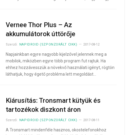
Vernee Thor Plus – Az
akkumulátorok úttörője
Szerző:
NAPIDROID (SZPONZORÁLT CIKK)
2017-08-12
Napjainkban egyre nagyobb kijelzővel jelennek meg a
mobilok, miközben egyre több program fut rajtuk. Ha
ehhez hozzávesszük a növekvő használati igényt, rögtön
láthatjuk, hogy égető probléma lett megoldást…
Kiárusítás: Tronsmart kütyük és
tartozékok diszkont áron
Szerző:
NAPIDROID (SZPONZORÁLT CIKK)
2017-08-11
A Tronsmart mindenféle hasznos, okostelefonokhoz