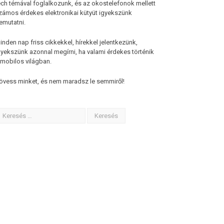
ech témával foglalkozunk, és az okostelefonok mellett
zámos érdekes elektronikai kütyüt igyekszünk
emutatni.
inden nap friss cikkekkel, hírekkel jelentkezünk,
gyekszünk azonnal megírni, ha valami érdekes történik
 mobilos világban.
övess minket, és nem maradsz le semmiről!