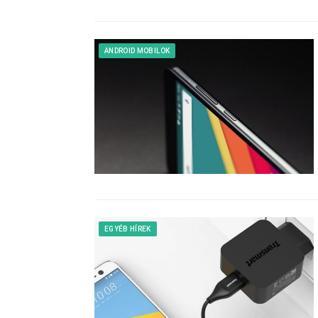
ANDROID MOBILOK
EGYÉB HÍREK