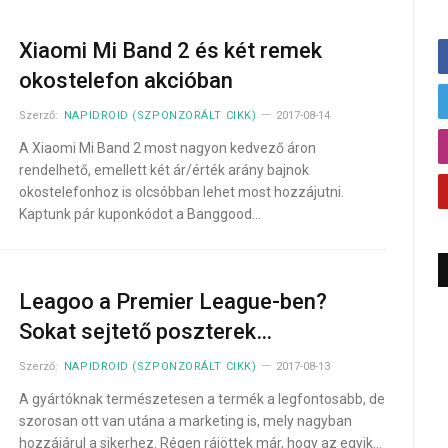
Xiaomi Mi Band 2 és két remek
okostelefon akcióban
Szerző:
NAPIDROID (SZPONZORÁLT CIKK)
2017-08-14
A Xiaomi Mi Band 2 most nagyon kedvező áron
rendelhető, emellett két ár/érték arány bajnok
okostelefonhoz is olcsóbban lehet most hozzájutni.
Kaptunk pár kuponkódot a Banggood…
Leagoo a Premier League-ben?
Sokat sejtető poszterek…
Szerző:
NAPIDROID (SZPONZORÁLT CIKK)
2017-08-13
A gyártóknak természetesen a termék a legfontosabb, de
szorosan ott van utána a marketing is, mely nagyban
hozzájárul a sikerhez. Régen rájöttek már, hogy az egyik…