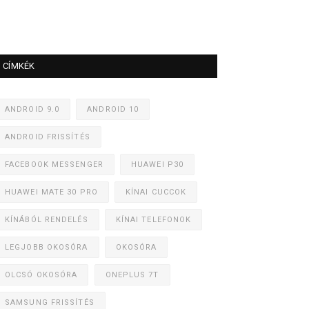
CÍMKÉK
ANDROID 9.0
ANDROID 10
ANDROID FRISSÍTÉS
FACEBOOK MESSENGER
HUAWEI P30
HUAWEI MATE 30 PRO
KÍNAI CUCCOK
KÍNÁBÓL RENDELÉS
KÍNAI TELEFONOK
LEGJOBB OKOSÓRA
OKOSÓRA
OLCSÓ OKOSÓRA
ONEPLUS 7T
SAMSUNG FRISSÍTÉS