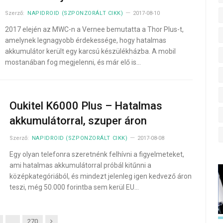
Szerző:
NAPIDROID (SZPONZORÁLT CIKK)
2017-08-10
2017 elején az MWC-n a Vernee bemutatta a Thor Plus-t,
amelynek legnagyobb érdekessége, hogy hatalmas
akkumulátor került egy karcsú készülékházba. A mobil
mostanában fog megjelenni, és már elő is…
Oukitel K6000 Plus – Hatalmas
akkumulátorral, szuper áron
Szerző:
NAPIDROID (SZPONZORÁLT CIKK)
2017-08-08
Egy olyan telefonra szeretnénk felhívni a figyelmeteket,
ami hatalmas akkumulátorral próbál kitűnni a
középkategóriából, és mindezt jelenleg igen kedvező áron
teszi, még 50.000 forintba sem kerül EU…
Next
…
270