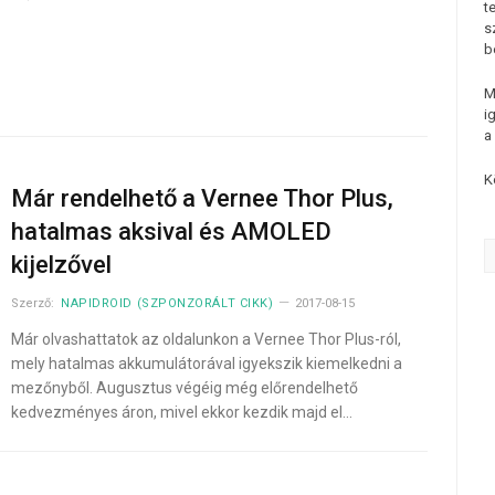
t
s
b
M
i
a
K
Már rendelhető a Vernee Thor Plus,
hatalmas aksival és AMOLED
kijelzővel
Szerző:
NAPIDROID (SZPONZORÁLT CIKK)
2017-08-15
Már olvashattatok az oldalunkon a Vernee Thor Plus-ról,
mely hatalmas akkumulátorával igyekszik kiemelkedni a
mezőnyből. Augusztus végéig még előrendelhető
kedvezményes áron, mivel ekkor kezdik majd el…