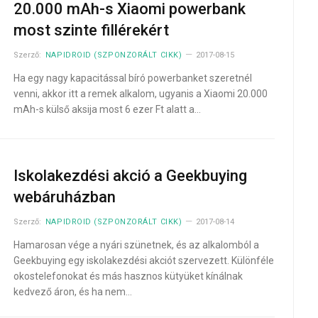
20.000 mAh-s Xiaomi powerbank
most szinte fillérekért
Szerző:
NAPIDROID (SZPONZORÁLT CIKK)
2017-08-15
Ha egy nagy kapacitással bíró powerbanket szeretnél
venni, akkor itt a remek alkalom, ugyanis a Xiaomi 20.000
mAh-s külső aksija most 6 ezer Ft alatt a…
Iskolakezdési akció a Geekbuying
webáruházban
Szerző:
NAPIDROID (SZPONZORÁLT CIKK)
2017-08-14
Hamarosan vége a nyári szünetnek, és az alkalomból a
Geekbuying egy iskolakezdési akciót szervezett. Különféle
okostelefonokat és más hasznos kütyüket kínálnak
kedvező áron, és ha nem…