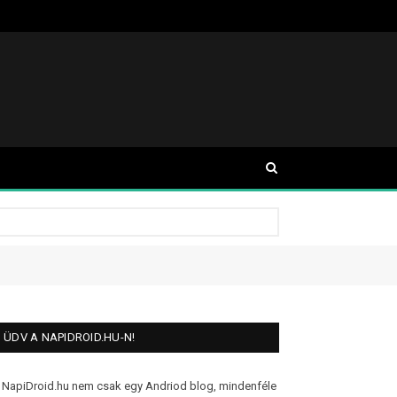
ÜDV A NAPIDROID.HU-N!
 NapiDroid.hu nem csak egy Andriod blog, mindenféle