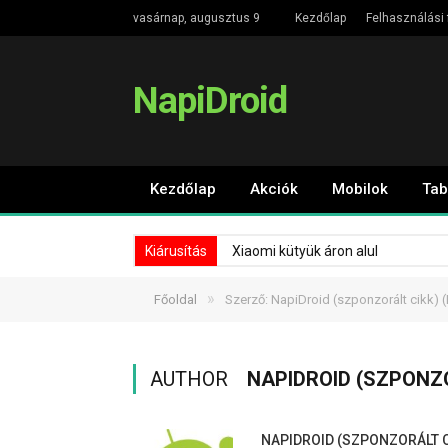
vasárnap, augusztus 9
Kezdőlap
Felhasználási 
NapiDroid
Kezdőlap
Akciók
Mobilok
Tab
Kiárusítás
Xiaomi kütyük áron alul
»
Főoldal
Szerző: NapiDroid (szponzorált cikk)
(
AUTHOR
NAPIDROID (SZPONZ
NAPIDROID (SZPONZORÁLT C