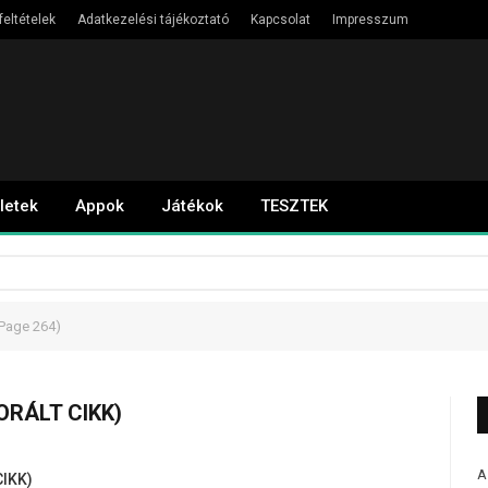
feltételek
Adatkezelési tájékoztató
Kapcsolat
Impresszum
letek
Appok
Játékok
TESZTEK
Page 264)
ORÁLT CIKK)
A
IKK)