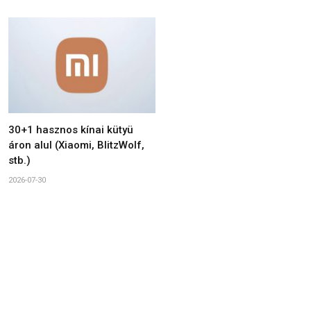
30+1 hasznos kínai kütyü
áron alul (Xiaomi, BlitzWolf,
stb.)
2026-07-30