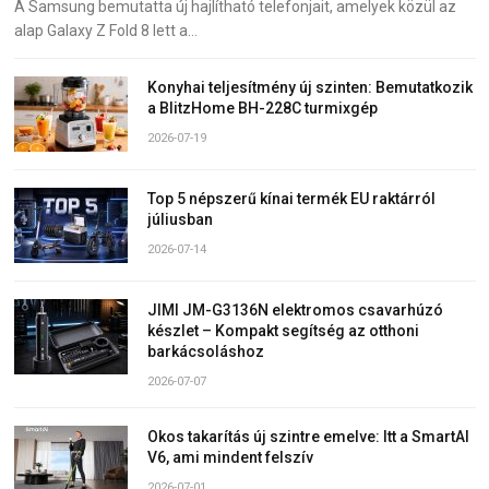
A Samsung bemutatta új hajlítható telefonjait, amelyek közül az
alap Galaxy Z Fold 8 lett a…
Konyhai teljesítmény új szinten: Bemutatkozik
a BlitzHome BH-228C turmixgép
2026-07-19
Top 5 népszerű kínai termék EU raktárról
júliusban
2026-07-14
JIMI JM-G3136N elektromos csavarhúzó
készlet – Kompakt segítség az otthoni
barkácsoláshoz
2026-07-07
Okos takarítás új szintre emelve: Itt a SmartAI
V6, ami mindent felszív
2026-07-01