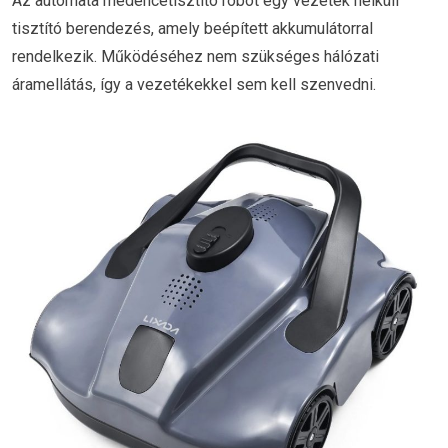
Az automata medencetisztító robot egy vezeték nélküli
tisztító berendezés, amely beépített akkumulátorral
rendelkezik. Működéséhez nem szükséges hálózati
áramellátás, így a vezetékekkel sem kell szenvedni.