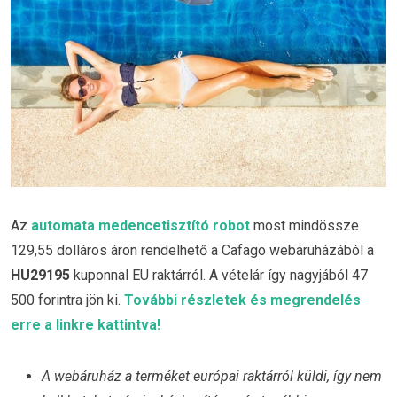
Az
automata medencetisztító robot
most mindössze
129,55 dolláros áron rendelhető a Cafago webáruházából a
HU29195
kuponnal EU raktárról. A vételár így nagyjából 47
500 forintra jön ki.
További részletek és megrendelés
erre a linkre kattintva!
A webáruház a terméket európai raktárról küldi, így nem