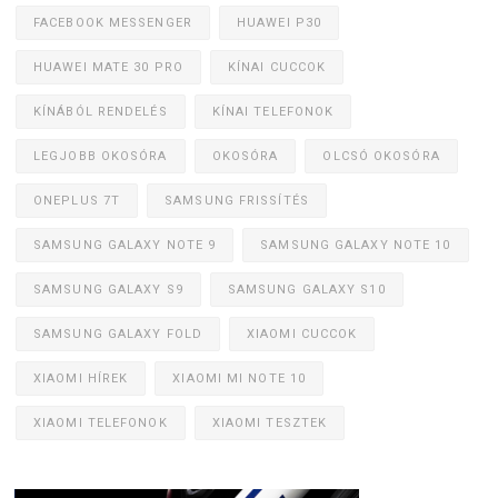
FACEBOOK MESSENGER
HUAWEI P30
HUAWEI MATE 30 PRO
KÍNAI CUCCOK
KÍNÁBÓL RENDELÉS
KÍNAI TELEFONOK
LEGJOBB OKOSÓRA
OKOSÓRA
OLCSÓ OKOSÓRA
ONEPLUS 7T
SAMSUNG FRISSÍTÉS
SAMSUNG GALAXY NOTE 9
SAMSUNG GALAXY NOTE 10
SAMSUNG GALAXY S9
SAMSUNG GALAXY S10
SAMSUNG GALAXY FOLD
XIAOMI CUCCOK
XIAOMI HÍREK
XIAOMI MI NOTE 10
XIAOMI TELEFONOK
XIAOMI TESZTEK