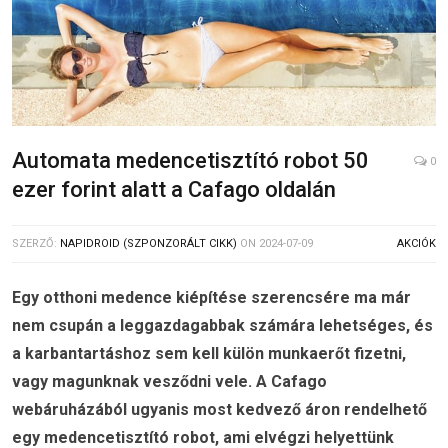
Automata medencetisztító robot 50
0
ezer forint alatt a Cafago oldalán
SZERZŐ:
NAPIDROID (SZPONZORÁLT CIKK)
ON
2024-07-09
AKCIÓK
Egy otthoni medence kiépítése szerencsére ma már
nem csupán a leggazdagabbak számára lehetséges, és
a karbantartáshoz sem kell külön munkaerőt fizetni,
vagy magunknak vesződni vele. A Cafago
webáruházából ugyanis most kedvező áron rendelhető
egy medencetisztító robot, ami elvégzi helyettünk