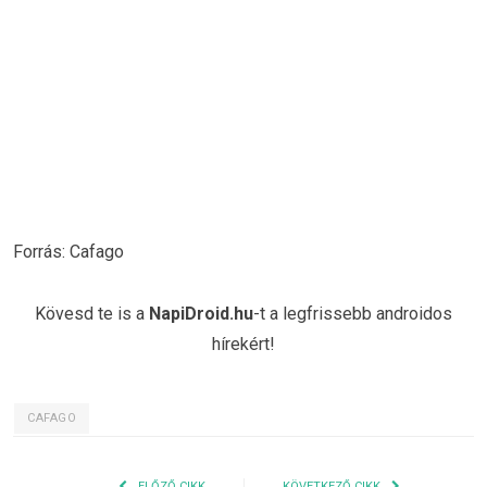
Forrás: Cafago
Kövesd te is a
NapiDroid.hu
-t a legfrissebb androidos
hírekért!
CAFAGO
ELŐZŐ CIKK
KÖVETKEZŐ CIKK