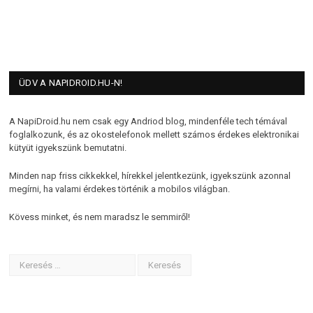
ÜDV A NAPIDROID.HU-N!
A NapiDroid.hu nem csak egy Andriod blog, mindenféle tech témával
foglalkozunk, és az okostelefonok mellett számos érdekes elektronikai
kütyüt igyekszünk bemutatni.
Minden nap friss cikkekkel, hírekkel jelentkezünk, igyekszünk azonnal
megírni, ha valami érdekes történik a mobilos világban.
Kövess minket, és nem maradsz le semmiről!