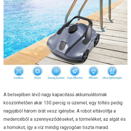
A belsejében lévő nagy kapacitású akkumulátornak
köszönhetően akár 130 percig is üzemel, egy töltés pedig
nagyjából három órát vesz igénybe. A robot eltávolítja a
medencéből a szennyeződéseket, a törmeléket, az algát és
a homokot, így a víz mindig ragyogóan tiszta marad.