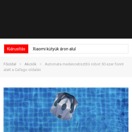
Kiárusítás
Xiaomi kütyük áron alul
»
»
Főoldal
Akciók
Automata medencetisztító robot 50 ezer forint
alatt a Cafago oldalán