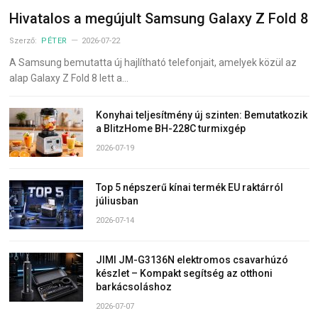
Hivatalos a megújult Samsung Galaxy Z Fold 8
Szerző:
PÉTER
2026-07-22
A Samsung bemutatta új hajlítható telefonjait, amelyek közül az
alap Galaxy Z Fold 8 lett a…
Konyhai teljesítmény új szinten: Bemutatkozik
a BlitzHome BH-228C turmixgép
2026-07-19
Top 5 népszerű kínai termék EU raktárról
júliusban
2026-07-14
JIMI JM-G3136N elektromos csavarhúzó
készlet – Kompakt segítség az otthoni
barkácsoláshoz
2026-07-07