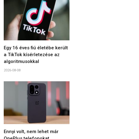
Egy 16 éves fiú életébe került
a TikTok kísérletezése az
algoritmusokkal
2026-08-08
Ennyi volt, nem lehet már
OnePlus telefonokat