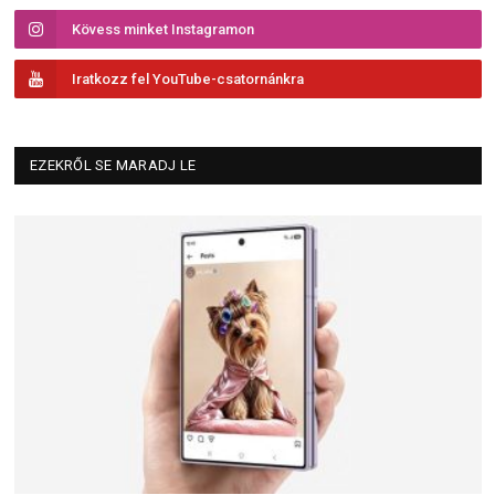
Kövess minket Instagramon
Iratkozz fel YouTube-csatornánkra
EZEKRŐL SE MARADJ LE