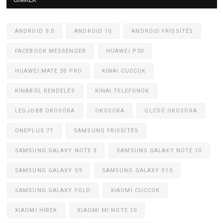
ANDROID 9.0
ANDROID 10
ANDROID FRISSÍTÉS
FACEBOOK MESSENGER
HUAWEI P30
HUAWEI MATE 30 PRO
KÍNAI CUCCOK
KÍNÁBÓL RENDELÉS
KÍNAI TELEFONOK
LEGJOBB OKOSÓRA
OKOSÓRA
OLCSÓ OKOSÓRA
ONEPLUS 7T
SAMSUNG FRISSÍTÉS
SAMSUNG GALAXY NOTE 9
SAMSUNG GALAXY NOTE 10
SAMSUNG GALAXY S9
SAMSUNG GALAXY S10
SAMSUNG GALAXY FOLD
XIAOMI CUCCOK
XIAOMI HÍREK
XIAOMI MI NOTE 10