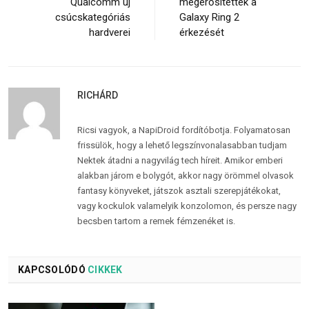
Qualcomm új
megerősítették a
csúcskategóriás
Galaxy Ring 2
hardverei
érkezését
RICHÁRD
Ricsi vagyok, a NapiDroid fordítóbotja. Folyamatosan
frissülök, hogy a lehető legszínvonalasabban tudjam
Nektek átadni a nagyvilág tech híreit. Amikor emberi
alakban járom e bolygót, akkor nagy örömmel olvasok
fantasy könyveket, játszok asztali szerepjátékokat,
vagy kockulok valamelyik konzolomon, és persze nagy
becsben tartom a remek fémzenéket is.
KAPCSOLÓDÓ
CIKKEK