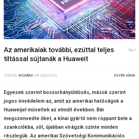
Az amerikaiak további, ezúttal teljes
0
tiltással sújtanák a Huaweit
SZERZŐ:
RICHÁRD
ON
2026-07-03
EGYÉB HÍREK
Egyesek szerint boszorkányüldözés, mások szerint
jogos önvédelem az, amit az amerikai hatóságok a
Huaweijel műveltek az elmúlt években. Bár
megszenvedte őket, a kínai gyártó nem roppant bele a
szankciókba, sőt, újabban virágzik szinte minden
részlegük. Az amerikai Szövetségi Kommunikációs