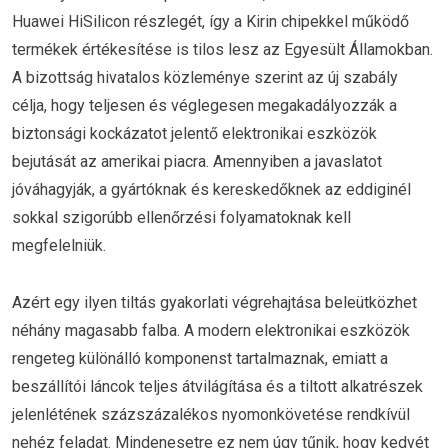
Huawei HiSilicon részlegét, így a Kirin chipekkel működő
termékek értékesítése is tilos lesz az Egyesült Államokban.
A bizottság hivatalos közleménye szerint az új szabály
célja, hogy teljesen és véglegesen megakadályozzák a
biztonsági kockázatot jelentő elektronikai eszközök
bejutását az amerikai piacra. Amennyiben a javaslatot
jóváhagyják, a gyártóknak és kereskedőknek az eddiginél
sokkal szigorúbb ellenőrzési folyamatoknak kell
megfelelniük.
Azért egy ilyen tiltás gyakorlati végrehajtása beleütközhet
néhány magasabb falba. A modern elektronikai eszközök
rengeteg különálló komponenst tartalmaznak, emiatt a
beszállítói láncok teljes átvilágítása és a tiltott alkatrészek
jelenlétének százszázalékos nyomonkövetése rendkívül
nehéz feladat. Mindenesetre ez nem úgy tűnik, hogy kedvét