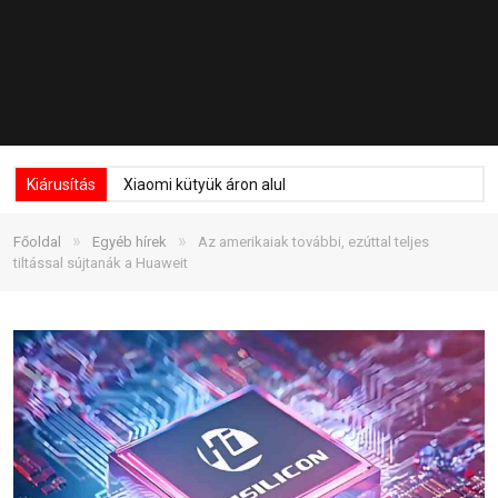
Kiárusítás
Xiaomi kütyük áron alul
»
»
Főoldal
Egyéb hírek
Az amerikaiak további, ezúttal teljes
tiltással sújtanák a Huaweit