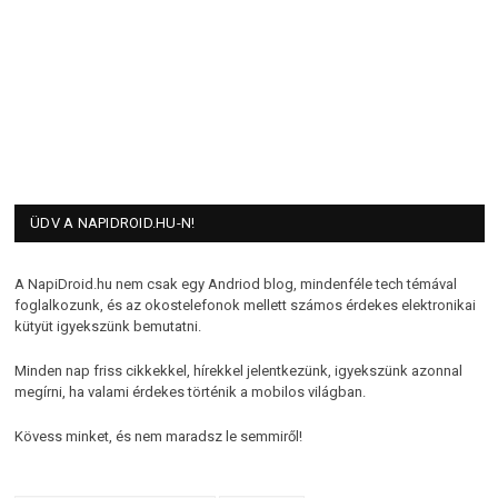
ÜDV A NAPIDROID.HU-N!
A NapiDroid.hu nem csak egy Andriod blog, mindenféle tech témával
foglalkozunk, és az okostelefonok mellett számos érdekes elektronikai
kütyüt igyekszünk bemutatni.
Minden nap friss cikkekkel, hírekkel jelentkezünk, igyekszünk azonnal
megírni, ha valami érdekes történik a mobilos világban.
Kövess minket, és nem maradsz le semmiről!