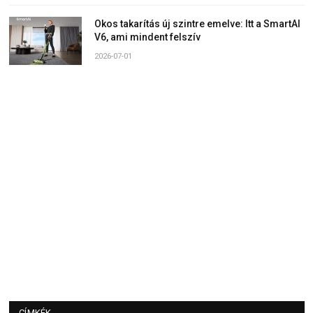
Okos takarítás új szintre emelve: Itt a SmartAI
V6, ami mindent felszív
2026-07-01
CÍMKÉK