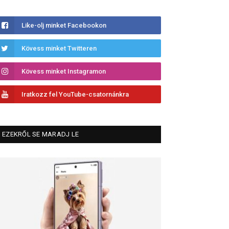
Like-olj minket Facebookon
Kövess minket Twitteren
Kövess minket Instagramon
Iratkozz fel YouTube-csatornánkra
EZEKRŐL SE MARADJ LE