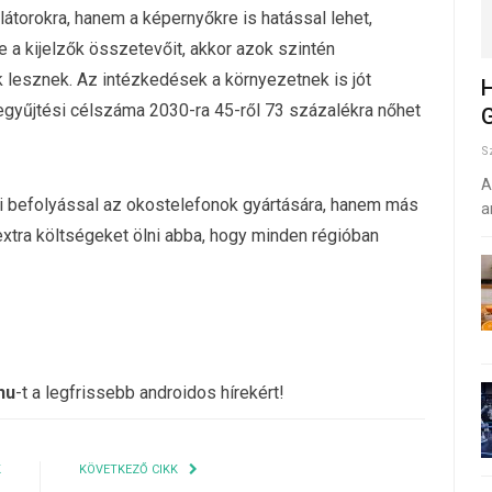
átorokra, hanem a képernyőkre is hatással lehet,
 a kijelzők összetevőit, akkor azok szintén
lesznek. Az intézkedések a környezetnek is jót
H
egyűjtési célszáma 2030-ra 45-ről 73 százalékra nőhet
G
S
A
si befolyással az okostelefonok gyártására, hanem más
a
 extra költségeket ölni abba, hogy minden régióban
hu
-t a legfrissebb androidos hírekért!
K
KÖVETKEZŐ CIKK