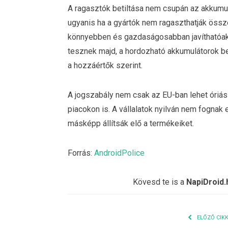
A ragasztók betiltása nem csupán az akkumul
ugyanis ha a gyártók nem ragaszthatják össze
könnyebben és gazdaságosabban javíthatóak 
tesznek majd, a hordozható akkumulátorok b
a hozzáértők szerint.
A jogszabály nem csak az EU-ban lehet óriá
piacokon is. A vállalatok nyilván nem fognak
másképp állítsák elő a termékeiket.
Forrás:
AndroidPolice
Kövesd te is a
NapiDroid.
ELŐZŐ CIK