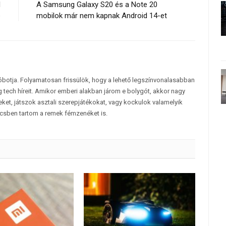
l
A Samsung Galaxy S20 és a Note 20
e
mobilok már nem kapnak Android 14-et
tóbotja. Folyamatosan frissülök, hogy a lehető legszínvonalasabban
 tech híreit. Amikor emberi alakban járom e bolygót, akkor nagy
et, játszok asztali szerepjátékokat, vagy kockulok valamelyik
csben tartom a remek fémzenéket is.