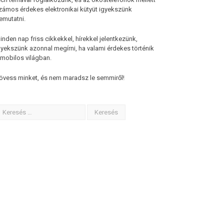
zámos érdekes elektronikai kütyüt igyekszünk
emutatni.
inden nap friss cikkekkel, hírekkel jelentkezünk,
gyekszünk azonnal megírni, ha valami érdekes történik
 mobilos világban.
övess minket, és nem maradsz le semmiről!