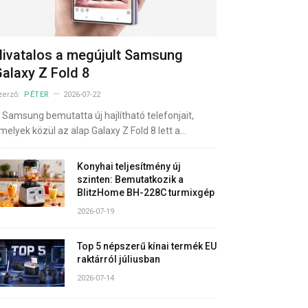
ivatalos a megújult Samsung
alaxy Z Fold 8
zerző:
PÉTER
2026-07-22
 Samsung bemutatta új hajlítható telefonjait,
melyek közül az alap Galaxy Z Fold 8 lett a…
Konyhai teljesítmény új
szinten: Bemutatkozik a
BlitzHome BH-228C turmixgép
2026-07-19
Top 5 népszerű kínai termék EU
raktárról júliusban
2026-07-14