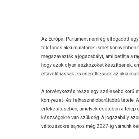
Az Európai Parlament nemrég elfogadott egy
telefonos akkumulátorok ismét könnyebben 
megszavazták a jogszabályt, ami betiltja a ra
hogy azok olyan eszközöket készítsenek, ame
eltávolíthassák és cserélhessék az akkumulá
A törvénykezés része egy szélesebb körű st
környezet- és felhasználóbarátabbá tétele. A
értékesítésében, amelyek esetében a telep 
készségekre van szükség. A jogszabály azon
változásokra sajnos még 2027-ig várnunk kel