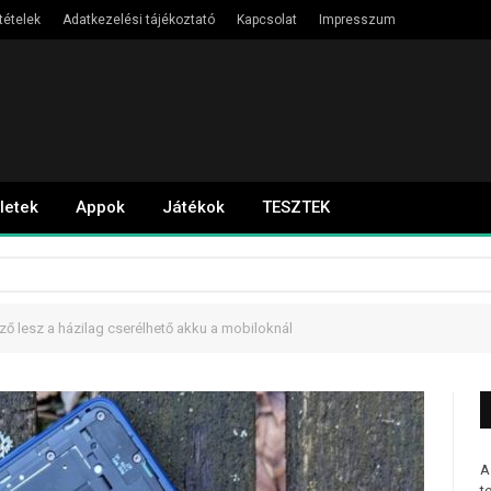
tételek
Adatkezelési tájékoztató
Kapcsolat
Impresszum
letek
Appok
Játékok
TESZTEK
ő lesz a házilag cserélhető akku a mobiloknál
A
t