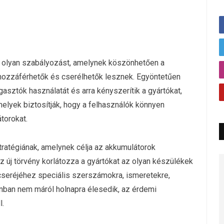
 olyan szabályozást, amelynek köszönhetően a
hozzáférhetők és cserélhetők lesznek. Egyöntetűen
gasztók használatát és arra kényszerítik a gyártókat,
lyek biztosítják, hogy a felhasználók könnyen
torokat.
ratégiának, amelynek célja az akkumulátorok
z új törvény korlátozza a gyártókat az olyan készülékek
cseréjéhez speciális szerszámokra, ismeretekre,
ban nem máról holnapra élesedik, az érdemi
l.