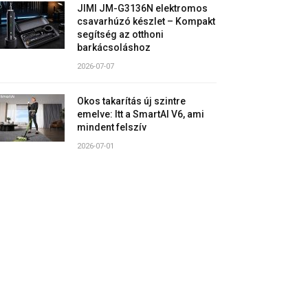
JIMI JM-G3136N elektromos
csavarhúzó készlet – Kompakt
segítség az otthoni
barkácsoláshoz
2026-07-07
Okos takarítás új szintre
emelve: Itt a SmartAI V6, ami
mindent felszív
2026-07-01