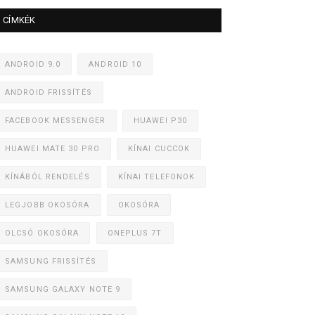
CÍMKÉK
ANDROID 9.0
ANDROID 10
ANDROID FRISSÍTÉS
FACEBOOK MESSENGER
HUAWEI P30
HUAWEI MATE 30 PRO
KÍNAI CUCCOK
KÍNÁBÓL RENDELÉS
KÍNAI TELEFONOK
LEGJOBB OKOSÓRA
OKOSÓRA
OLCSÓ OKOSÓRA
ONEPLUS 7T
SAMSUNG FRISSÍTÉS
SAMSUNG GALAXY NOTE 9