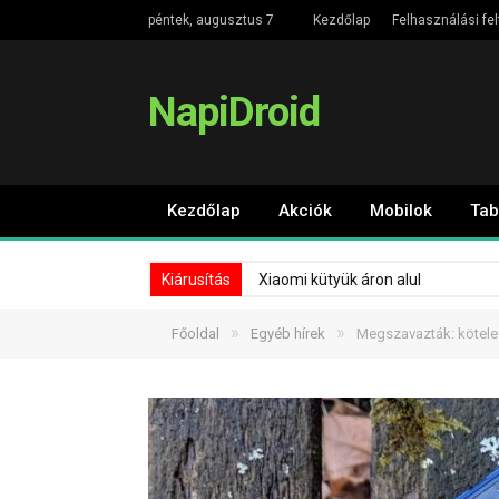
péntek, augusztus 7
Kezdőlap
Felhasználási fel
NapiDroid
Kezdőlap
Akciók
Mobilok
Tab
Kiárusítás
Xiaomi kütyük áron alul
»
»
Főoldal
Egyéb hírek
Megszavazták: kötelez