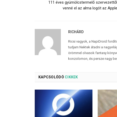
111 éves gyümölcstermelő szervezettő
venné el az alma logót az Appl
RICHÁRD
Ricsi vagyok, a NapiDroid fordí
tudjam Nektek átadni a nagyvilág
örömmel olvasok fantasy könyvek
konzolomon, és persze nagy be
KAPCSOLÓDÓ
CIKKEK