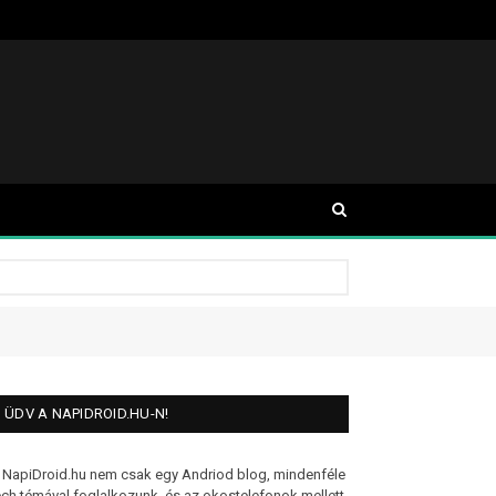
ÜDV A NAPIDROID.HU-N!
 NapiDroid.hu nem csak egy Andriod blog, mindenféle
ech témával foglalkozunk, és az okostelefonok mellett