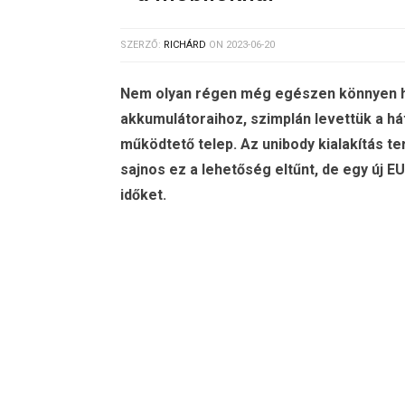
SZERZŐ:
RICHÁRD
ON
2023-06-20
Nem olyan régen még egészen könnyen ho
akkumulátoraihoz, szimplán levettük a há
működtető telep. Az unibody kialakítás t
sajnos ez a lehetőség eltűnt, de egy új
időket.