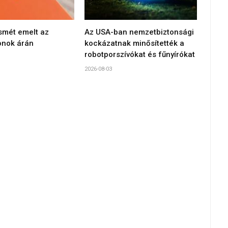
smét emelt az
Az USA-ban nemzetbiztonsági
onok árán
kockázatnak minősítették a
robotporszívókat és fűnyírókat
2026-08-03