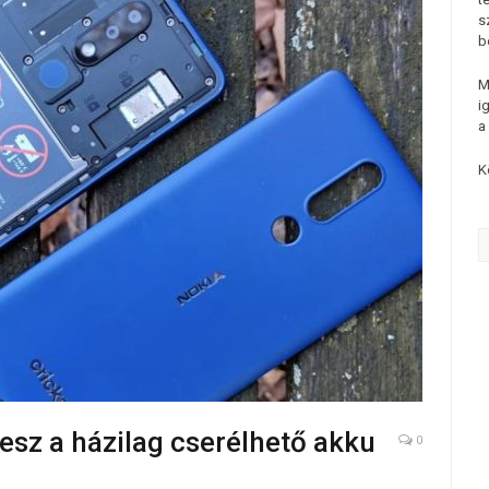
s
b
M
i
a
K
esz a házilag cserélhető akku
0