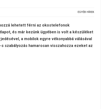
EGYÉB HÍREK
zzá lehetett férni az okostelefonok
tlapot, és már kezünk ügyében is volt a készüléket
erjedésével, a mobilok egyre vékonyabbá válásával
 EU-s szabályozás hamarosan visszahozza ezeket az