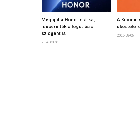
Megújul a Honor márka,
A Xiaomi i
lecserélték a logót és a
okostelef
szlogent is
2026-08-06
2026-08-06