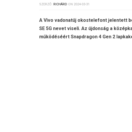
SZERZŐ:
RICHÁRD
ON
2024-03-31
A Vivo vadonatúj okostelefont jelentett 
SE 5G nevet viseli. Az újdonság a közép
működéséért Snapdragon 4 Gen 2 lapkakés