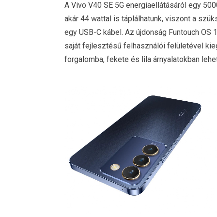
A Vivo V40 SE 5G energiaellátásáról egy 50
akár 44 wattal is táplálhatunk, viszont a sz
egy USB-C kábel. Az újdonság Funtouch OS 14-
saját fejlesztésű felhasználói felületével ki
forgalomba, fekete és lila árnyalatokban lehe