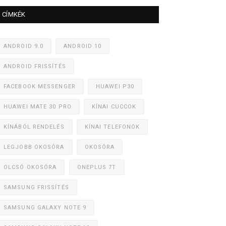
CÍMKÉK
ANDROID 9.0
ANDROID 10
ANDROID FRISSÍTÉS
FACEBOOK MESSENGER
HUAWEI P30
HUAWEI MATE 30 PRO
KÍNAI CUCCOK
KÍNÁBÓL RENDELÉS
KÍNAI TELEFONOK
LEGJOBB OKOSÓRA
OKOSÓRA
OLCSÓ OKOSÓRA
ONEPLUS 7T
SAMSUNG FRISSÍTÉS
SAMSUNG GALAXY NOTE 9