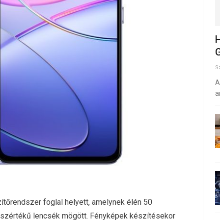
H
G
S
A
a
ítőrendszer foglal helyett, amelynek élén 50
eszértékű lencsék mögött. Fényképek készítésekor