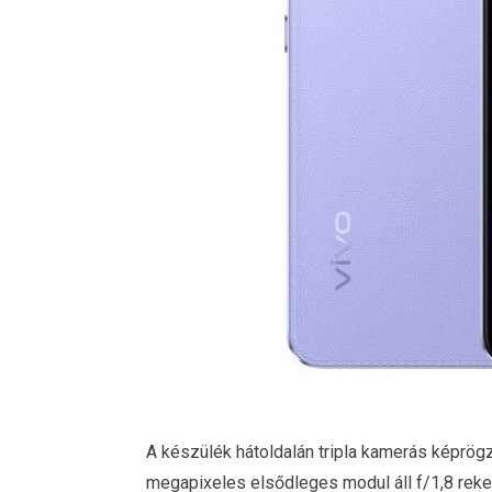
A készülék hátoldalán tripla kamerás képrögz
megapixeles elsődleges modul áll f/1,8 rek