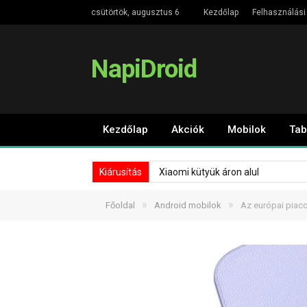
csütörtök, augusztus 6
Kezdőlap
Felhasználási 
NapiDroid
Kezdőlap
Akciók
Mobilok
Tab
Kiárusítás
Xiaomi kütyük áron alul
»
»
Főoldal
Android mobilok
Az európai piaco