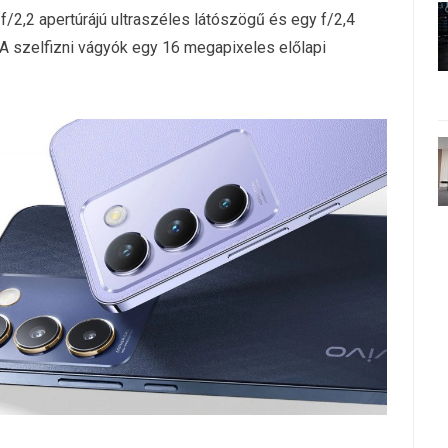
/2,2 apertúrájú ultraszéles látószögű és egy f/2,4
A szelfizni vágyók egy 16 megapixeles előlapi