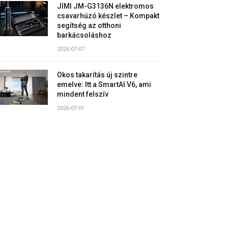
JIMI JM-G3136N elektromos
csavarhúzó készlet – Kompakt
segítség az otthoni
barkácsoláshoz
2026-07-07
Okos takarítás új szintre
emelve: Itt a SmartAI V6, ami
mindent felszív
2026-07-01