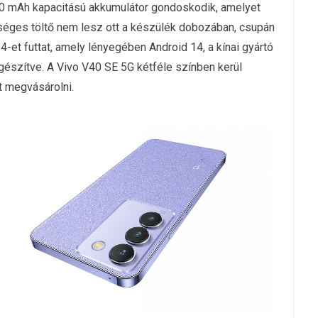
00 mAh kapacitású akkumulátor gondoskodik, amelyet
ükséges töltő nem lesz ott a készülék dobozában, csupán
et futtat, amely lényegében Android 14, a kínai gyártó
egészítve. A Vivo V40 SE 5G kétféle színben kerül
t megvásárolni.