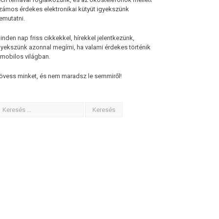
zámos érdekes elektronikai kütyüt igyekszünk
emutatni.
inden nap friss cikkekkel, hírekkel jelentkezünk,
gyekszünk azonnal megírni, ha valami érdekes történik
 mobilos világban.
övess minket, és nem maradsz le semmiről!