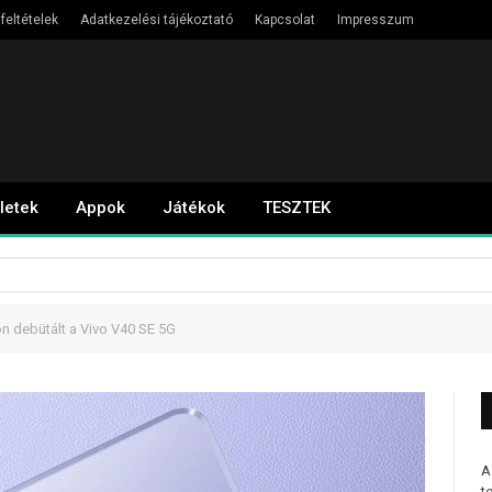
feltételek
Adatkezelési tájékoztató
Kapcsolat
Impresszum
letek
Appok
Játékok
TESZTEK
n debütált a Vivo V40 SE 5G
A
t