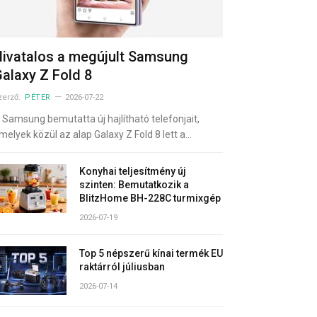
ivatalos a megújult Samsung
alaxy Z Fold 8
zerző:
PÉTER
2026-07-22
 Samsung bemutatta új hajlítható telefonjait,
melyek közül az alap Galaxy Z Fold 8 lett a…
Konyhai teljesítmény új
szinten: Bemutatkozik a
BlitzHome BH-228C turmixgép
2026-07-19
Top 5 népszerű kínai termék EU
raktárról júliusban
2026-07-14