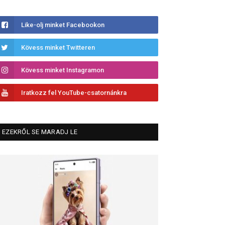
Like-olj minket Facebookon
Kövess minket Twitteren
Kövess minket Instagramon
Iratkozz fel YouTube-csatornánkra
EZEKRŐL SE MARADJ LE