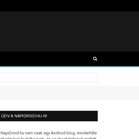
ÜDV A NAPIDROID.HU-N!
 NapiDroid.hu nem csak egy Andriod blog, mindenféle
ech témával foglalkozunk, és az okostelefonok mellett