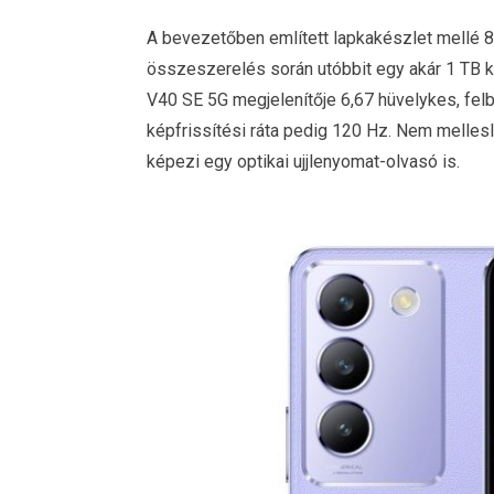
A bevezetőben említett lapkakészlet mellé 
összeszerelés során utóbbit egy akár 1 TB kap
V40 SE 5G megjelenítője 6,67 hüvelykes, felb
képfrissítési ráta pedig 120 Hz. Nem melle
képezi egy optikai ujjlenyomat-olvasó is.