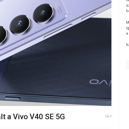
s
b
M
i
a
K
lt a Vivo V40 SE 5G
0