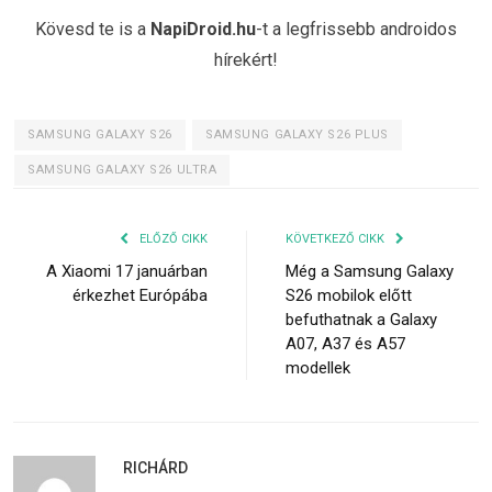
Kövesd te is a
NapiDroid.hu
-t a legfrissebb androidos
hírekért!
SAMSUNG GALAXY S26
SAMSUNG GALAXY S26 PLUS
SAMSUNG GALAXY S26 ULTRA
ELŐZŐ CIKK
KÖVETKEZŐ CIKK
A Xiaomi 17 januárban
Még a Samsung Galaxy
érkezhet Európába
S26 mobilok előtt
befuthatnak a Galaxy
A07, A37 és A57
modellek
RICHÁRD