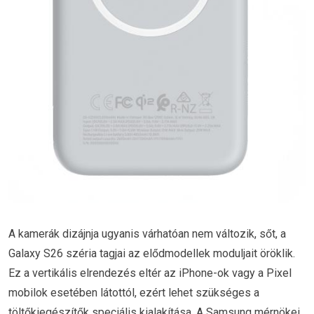
A kamerák dizájnja ugyanis várhatóan nem változik, sőt, a
Galaxy S26 széria tagjai az elődmodellek moduljait öröklik.
Ez a vertikális elrendezés eltér az iPhone-ok vagy a Pixel
mobilok esetében látottól, ezért lehet szükséges a
töltőkiegészítők speciális kialakítása. A Samsung mérnökei