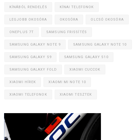
KÍNÁBÓL RENDELÉS
KÍNAI TELEFONOK
LEGJOBB OKOSÓRA
OKOSÓRA
OLCSÓ OKOSÓRA
ONEPLUS 7T
SAMSUNG FRISSÍTÉS
SAMSUNG GALAXY NOTE 9
SAMSUNG GALAXY NOTE 10
SAMSUNG GALAXY S9
SAMSUNG GALAXY S10
SAMSUNG GALAXY FOLD
XIAOMI CUCCOK
XIAOMI HÍREK
XIAOMI MI NOTE 10
XIAOMI TELEFONOK
XIAOMI TESZTEK