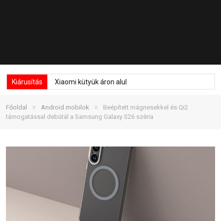
Kiárusítás
Xiaomi kütyük áron alul
»
»
Főoldal
Android mobilok
Beépített mágnesekkel és Qi2
támogatással debütál a Samsung Galaxy S26 széria