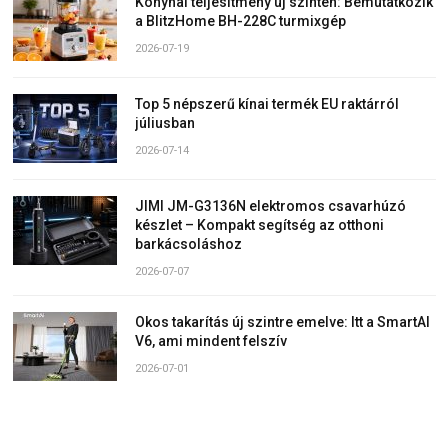
Konyhai teljesítmény új szinten: Bemutatkozik
a BlitzHome BH-228C turmixgép
2026-07-19
Top 5 népszerű kínai termék EU raktárról
júliusban
2026-07-14
JIMI JM-G3136N elektromos csavarhúzó
készlet – Kompakt segítség az otthoni
barkácsoláshoz
2026-07-07
Okos takarítás új szintre emelve: Itt a SmartAI
V6, ami mindent felszív
2026-07-01