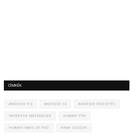
CÍMKÉK
ANDROID 9.0
ANDROID 10
ANDROID FRISSÍTÉS
FACEBOOK MESSENGER
HUAWEI P30
HUAWEI MATE 30 PRO
KÍNAI CUCCOK