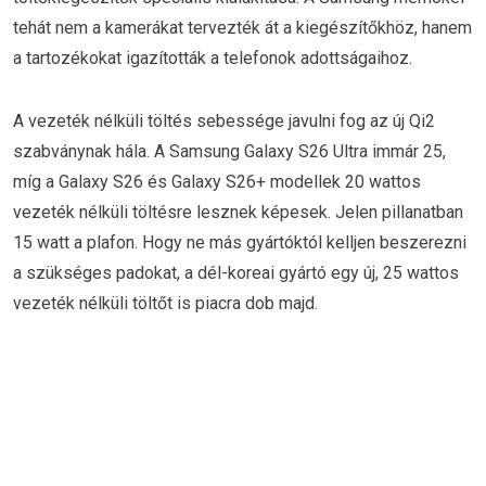
tehát nem a kamerákat tervezték át a kiegészítőkhöz, hanem
a tartozékokat igazították a telefonok adottságaihoz.
A vezeték nélküli töltés sebessége javulni fog az új Qi2
szabványnak hála. A Samsung Galaxy S26 Ultra immár 25,
míg a Galaxy S26 és Galaxy S26+ modellek 20 wattos
vezeték nélküli töltésre lesznek képesek. Jelen pillanatban
15 watt a plafon. Hogy ne más gyártóktól kelljen beszerezni
a szükséges padokat, a dél-koreai gyártó egy új, 25 wattos
vezeték nélküli töltőt is piacra dob majd.