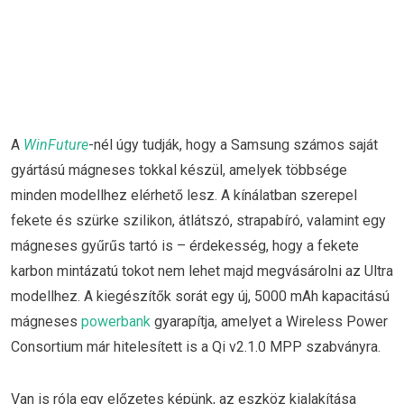
A
WinFuture
-nél úgy tudják, hogy a Samsung számos saját
gyártású mágneses tokkal készül, amelyek többsége
minden modellhez elérhető lesz. A kínálatban szerepel
fekete és szürke szilikon, átlátszó, strapabíró, valamint egy
mágneses gyűrűs tartó is – érdekesség, hogy a fekete
karbon mintázatú tokot nem lehet majd megvásárolni az Ultra
modellhez. A kiegészítők sorát egy új, 5000 mAh kapacitású
mágneses
powerbank
gyarapítja, amelyet a Wireless Power
Consortium már hitelesített is a Qi v2.1.0 MPP szabványra.
Van is róla egy előzetes képünk, az eszköz kialakítása