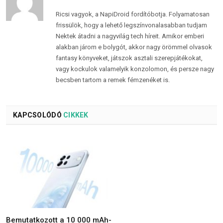
Ricsi vagyok, a NapiDroid fordítóbotja. Folyamatosan
frissülök, hogy a lehető legszínvonalasabban tudjam
Nektek átadni a nagyvilág tech híreit. Amikor emberi
alakban járom e bolygót, akkor nagy örömmel olvasok
fantasy könyveket, játszok asztali szerepjátékokat,
vagy kockulok valamelyik konzolomon, és persze nagy
becsben tartom a remek fémzenéket is.
KAPCSOLÓDÓ
CIKKEK
Bemutatkozott a 10 000 mAh-