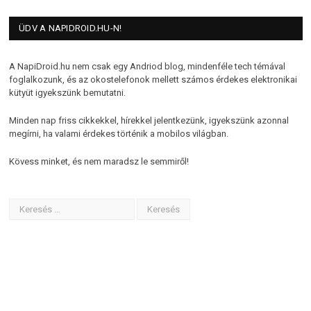
ÜDV A NAPIDROID.HU-N!
A NapiDroid.hu nem csak egy Andriod blog, mindenféle tech témával
foglalkozunk, és az okostelefonok mellett számos érdekes elektronikai
kütyüt igyekszünk bemutatni.
Minden nap friss cikkekkel, hírekkel jelentkezünk, igyekszünk azonnal
megírni, ha valami érdekes történik a mobilos világban.
Kövess minket, és nem maradsz le semmiről!