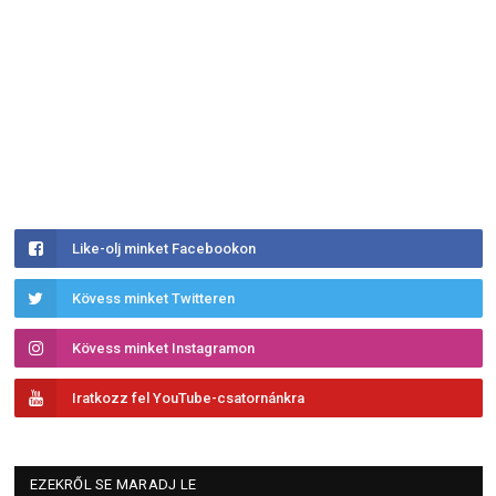
Like-olj minket Facebookon
Kövess minket Twitteren
Kövess minket Instagramon
Iratkozz fel YouTube-csatornánkra
EZEKRŐL SE MARADJ LE