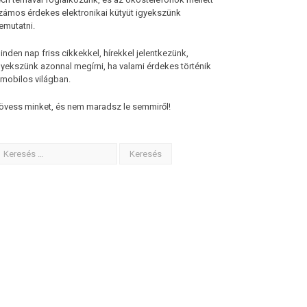
zámos érdekes elektronikai kütyüt igyekszünk
emutatni.
inden nap friss cikkekkel, hírekkel jelentkezünk,
gyekszünk azonnal megírni, ha valami érdekes történik
 mobilos világban.
övess minket, és nem maradsz le semmiről!