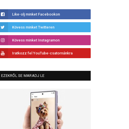
Like-olj minket Facebookon
Kövess minket Twitteren
Kövess minket Instagramon
Iratkozz fel YouTube-csatornánkra
EZEKRŐL SE MARADJ LE