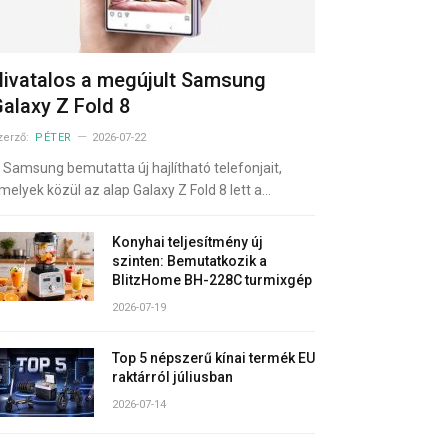
ivatalos a megújult Samsung
alaxy Z Fold 8
zerző:
PÉTER
2026-07-22
 Samsung bemutatta új hajlítható telefonjait,
melyek közül az alap Galaxy Z Fold 8 lett a…
Konyhai teljesítmény új
szinten: Bemutatkozik a
BlitzHome BH-228C turmixgép
2026-07-19
Top 5 népszerű kínai termék EU
raktárról júliusban
2026-07-14