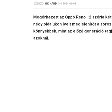
SZERZŐ:
RICHÁRD
ON
2024-06-08
Megérkezett az Oppo Reno 12 széria két 
négy oldalukon ívelt megjelenítőt a sor
könnyebbek, mint az előző generáció tagj
azoknál.