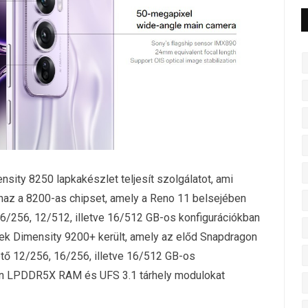
ity 8250 lapkakészlet teljesít szolgálatot, ami
anaz a 8200-as chipset, amely a Reno 11 belsejében
16/256, 12/512, illetve 16/512 GB-os konfigurációkban
Tek Dimensity 9200+ került, amely az előd Snapdragon
hető 12/256, 16/256, illetve 16/512 GB-os
en LPDDR5X RAM és UFS 3.1 tárhely modulokat