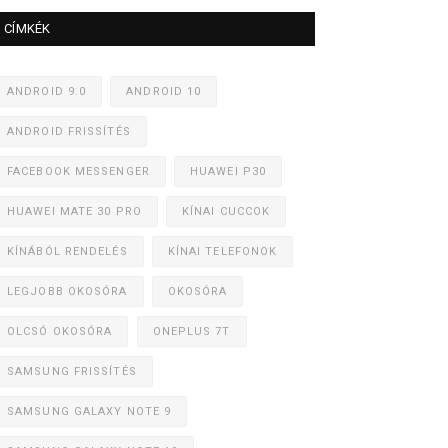
CÍMKÉK
ANDROID 9.0
ANDROID 10
ANDROID FRISSÍTÉS
FACEBOOK MESSENGER
HUAWEI P30
HUAWEI MATE 30 PRO
KÍNAI CUCCOK
KÍNÁBÓL RENDELÉS
KÍNAI TELEFONOK
LEGJOBB OKOSÓRA
OKOSÓRA
OLCSÓ OKOSÓRA
ONEPLUS 7T
SAMSUNG FRISSÍTÉS
SAMSUNG GALAXY NOTE 9