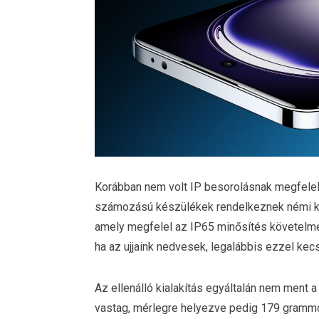
Korábban nem volt IP besorolásnak megfele
számozású készülékek rendelkeznek némi ko
amely megfelel az IP65 minősítés követelmén
ha az ujjaink nedvesek, legalábbis ezzel kec
Az ellenálló kialakítás egyáltalán nem ment
vastag, mérlegre helyezve pedig 179 gramm