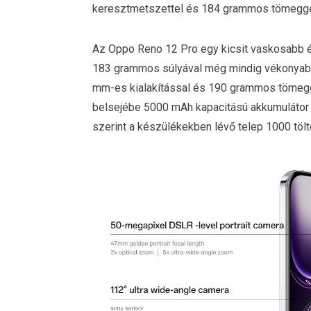
keresztmetszettel és 184 grammos tömeggel
Az Oppo Reno 12 Pro egy kicsit vaskosabb 
183 grammos súlyával még mindig vékonyabb 
mm-es kialakítással és 190 grammos tömegg
belsejébe 5000 mAh kapacitású akkumulátor k
szerint a készülékekben lévő telep 1000 tölt