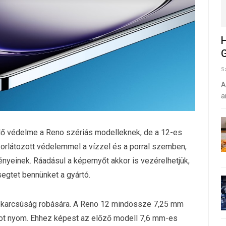
H
G
S
A
a
lő védelme a Reno szériás modelleknek, de a 12-es
rlátozott védelemmel a vízzel és a porral szemben,
yeinek. Ráadásul a képernyőt akkor is vezérelhetjük,
segtet bennünket a gyártó.
 a karcsúság robására. A Reno 12 mindössze 7,25 mm
ot nyom. Ehhez képest az előző modell 7,6 mm-es