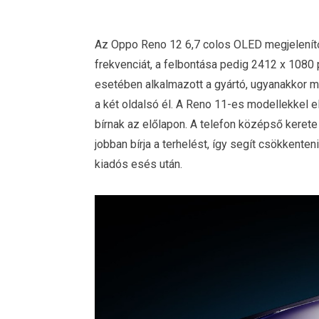
Az Oppo Reno 12 6,7 colos OLED megjelenítőt
frekvenciát, a felbontása pedig 2412 x 1080 
esetében alkalmazott a gyártó, ugyanakkor mo
a két oldalsó él. A Reno 11-es modellekkel 
bírnak az előlapon. A telefon középső kerete
jobban bírja a terhelést, így segít csökkente
kiadós esés után.