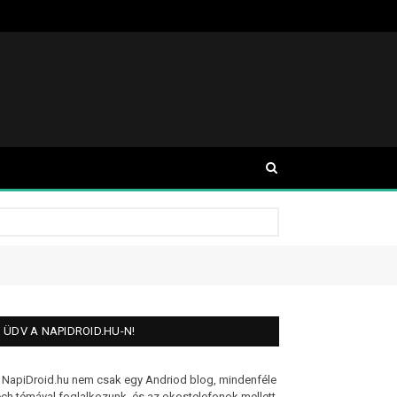
ÜDV A NAPIDROID.HU-N!
 NapiDroid.hu nem csak egy Andriod blog, mindenféle
ech témával foglalkozunk, és az okostelefonok mellett