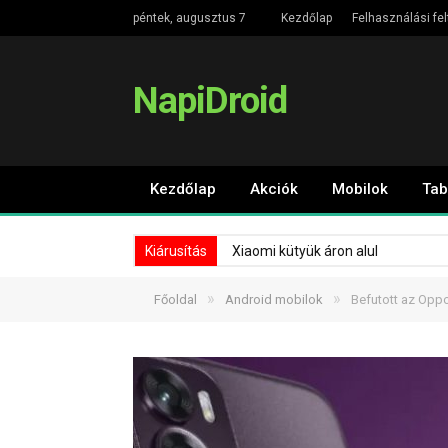
péntek, augusztus 7
Kezdőlap
Felhasználási fel
NapiDroid
Kezdőlap
Akciók
Mobilok
Tab
Kiárusítás
Xiaomi kütyük áron alul
»
»
Főoldal
Android mobilok
Befutott az Oppo