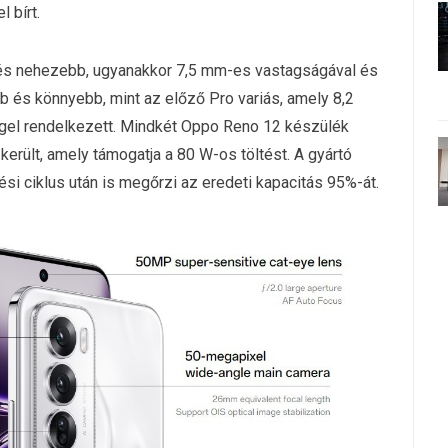
 bírt.
és nehezebb, ugyanakkor 7,5 mm-es vastagságával és
és könnyebb, mint az előző Pro variás, amely 8,2
el rendelkezett. Mindkét Oppo Reno 12 készülék
erült, amely támogatja a 80 W-os töltést. A gyártó
ési ciklus után is megőrzi az eredeti kapacitás 95%-át.