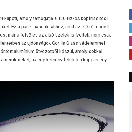
 kapott, amely támogatja a 120 Hz-es képfrissítési
pixel. Ez a panel hasonló ahhoz, amit az előző modell
st már a felső és az alsó szélek is íveltek, nem csak
ellentétben az újdonságok Gorilla Glass védelemmel
 öntött alumínium ötvözetből készül, amely sokkal
ni a sérüléseket, ha egy kemény felületen koppan egy