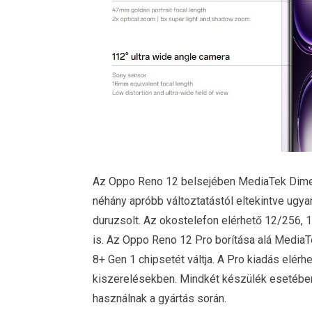
Az Oppo Reno 12 belsejében MediaTek Dimens
néhány apróbb változtatástól eltekintve ugy
duruzsolt. Az okostelefon elérhető 12/256, 
is. Az Oppo Reno 12 Pro borítása alá Media
8+ Gen 1 chipsetét váltja. A Pro kiadás elér
kiszerelésekben. Mindkét készülék esetéb
használnak a gyártás során.