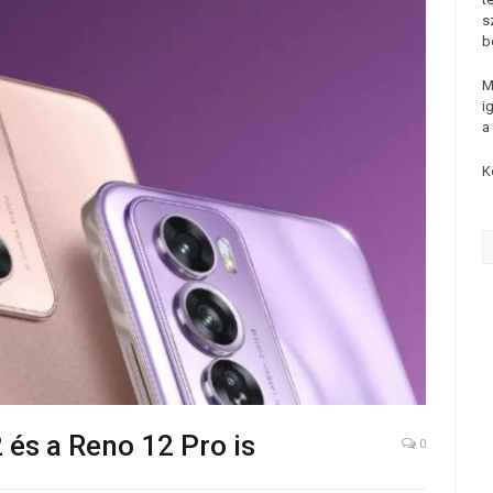
s
b
M
i
a
K
 és a Reno 12 Pro is
0