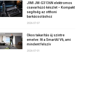
JIMI JM-G3136N elektromos
csavarhúzó készlet – Kompakt
segítség az otthoni
barkácsoláshoz
2026-07-07
Okos takarítás új szintre
emelve: Itt a SmartAI V6, ami
mindent felszív
2026-07-01