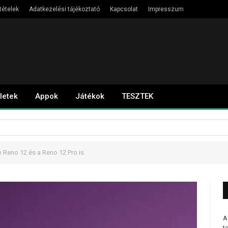
tételek
Adatkezelési tájékoztató
Kapcsolat
Impresszum
letek
Appok
Játékok
TESZTEK
 Reno 12 és a Reno 12 Pro is
A
t