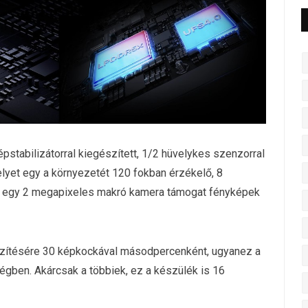
pstabilizátorral kiegészített, 1/2 hüvelykes szenzorral
lyet egy a környezetét 120 fokban érzékelő, 8
nt egy 2 megapixeles makró kamera támogat fényképek
gzítésére 30 képkockával másodpercenként, ugyanez a
gben. Akárcsak a többiek, ez a készülék is 16