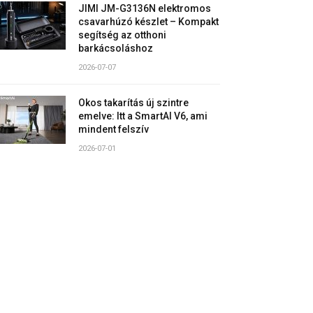
JIMI JM-G3136N elektromos
csavarhúzó készlet – Kompakt
segítség az otthoni
barkácsoláshoz
2026-07-07
Okos takarítás új szintre
emelve: Itt a SmartAI V6, ami
mindent felszív
2026-07-01