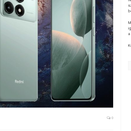
s
b
M
i
a
K
0