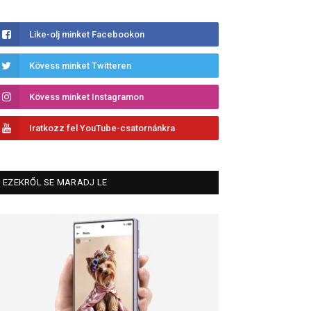
Like-olj minket Facebookon
Kövess minket Twitteren
Kövess minket Instagramon
Iratkozz fel YouTube-csatornánkra
EZEKRŐL SE MARADJ LE