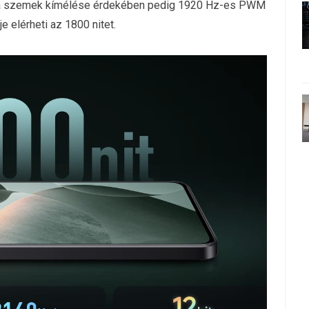
s, a szemek kímélése érdekében pedig 1920 Hz-es PWM
je elérheti az 1800 nitet.