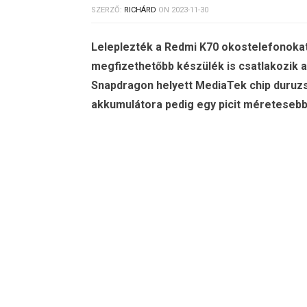
SZERZŐ:
RICHÁRD
ON
2023-11-30
Leleplezték a Redmi K70 okostelefonoka
megfizethetőbb készülék is csatlakozik 
Snapdragon helyett MediaTek chip duruzs
akkumulátora pedig egy picit méretesebb,