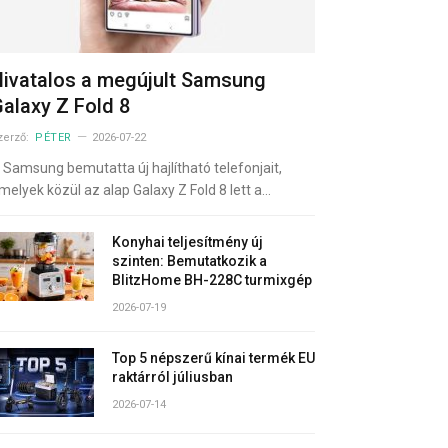
ivatalos a megújult Samsung
alaxy Z Fold 8
zerző:
PÉTER
2026-07-22
 Samsung bemutatta új hajlítható telefonjait,
melyek közül az alap Galaxy Z Fold 8 lett a…
Konyhai teljesítmény új
szinten: Bemutatkozik a
BlitzHome BH-228C turmixgép
2026-07-19
Top 5 népszerű kínai termék EU
raktárról júliusban
2026-07-14