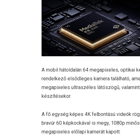
A mobil hátoldalán 64 megapixeles, optikai ké
rendelkező elsődleges kamera található, ame
megapixeles ultraszéles látószögű, valami
készítésekor.
A fő egység képes 4K felbontású videók rö
bravúr 60 képkockával is megy, 1080p minősé
megapixeles előlapi kamerát kapott.