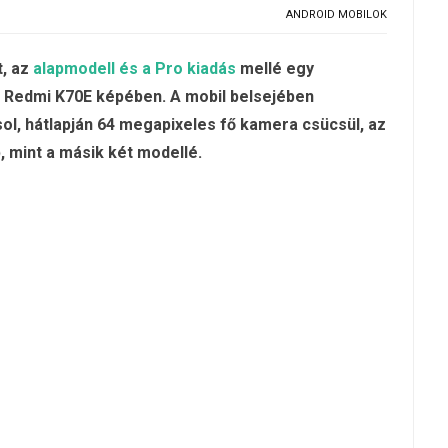
ANDROID MOBILOK
t, az
alapmodell és a Pro kiadás
mellé egy
a Redmi K70E képében. A mobil belsejében
ol, hátlapján 64 megapixeles fő kamera csücsül, az
 mint a másik két modellé.