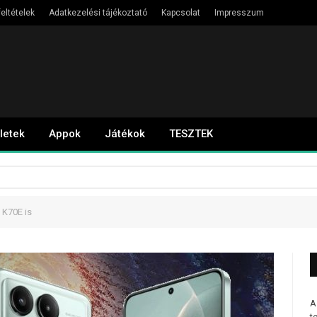
eltételek
Adatkezelési tájékoztató
Kapcsolat
Impresszum
letek
Appok
Játékok
TESZTEK
 K70E is
A
t