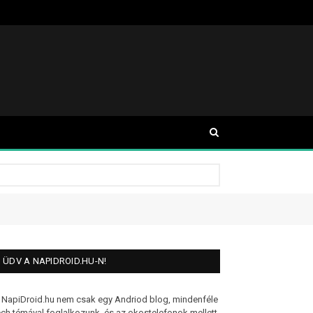
ÜDV A NAPIDROID.HU-N!
 NapiDroid.hu nem csak egy Andriod blog, mindenféle
ech témával foglalkozunk, és az okostelefonok mellett