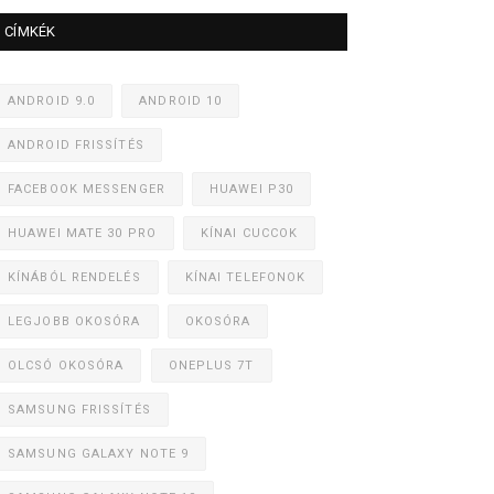
CÍMKÉK
ANDROID 9.0
ANDROID 10
ANDROID FRISSÍTÉS
FACEBOOK MESSENGER
HUAWEI P30
HUAWEI MATE 30 PRO
KÍNAI CUCCOK
KÍNÁBÓL RENDELÉS
KÍNAI TELEFONOK
LEGJOBB OKOSÓRA
OKOSÓRA
OLCSÓ OKOSÓRA
ONEPLUS 7T
SAMSUNG FRISSÍTÉS
SAMSUNG GALAXY NOTE 9