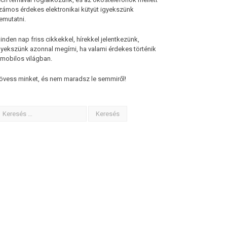
zámos érdekes elektronikai kütyüt igyekszünk
emutatni.
inden nap friss cikkekkel, hírekkel jelentkezünk,
gyekszünk azonnal megírni, ha valami érdekes történik
 mobilos világban.
övess minket, és nem maradsz le semmiről!