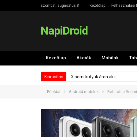
szombat, augusztus 8
Kezdőlap
Felhasználási f
NapiDroid
Kezdőlap
Akciók
Mobilok
Tab
Kiárusítás
Xiaomi kütyük áron alul
»
»
Főoldal
Android mobilok
Befutott a Redmi