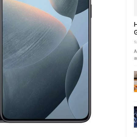
H
G
S
A
a