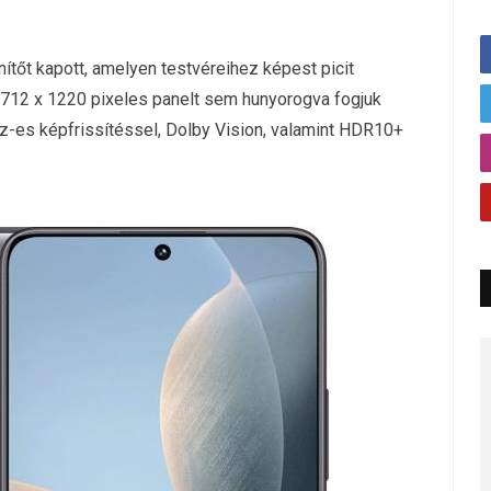
tőt kapott, amelyen testvéreihez képest picit
2712 x 1220 pixeles panelt sem hunyorogva fogjuk
Hz-es képfrissítéssel, Dolby Vision, valamint HDR10+