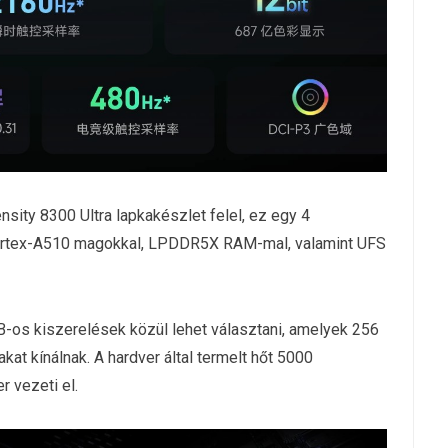
ity 8300 Ultra lapkakészlet felel, ez egy 4
ortex-A510 magokkal, LPDDR5X RAM-mal, valamint UFS
GB-os kiszerelések közül lehet választani, amelyek 256
kat kínálnak. A hardver által termelt hőt 5000
 vezeti el.