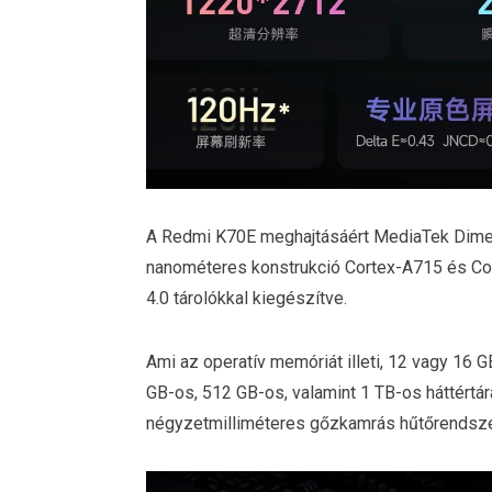
A Redmi K70E meghajtásáért MediaTek Dimens
nanométeres konstrukció Cortex-A715 és C
4.0 tárolókkal kiegészítve.
Ami az operatív memóriát illeti, 12 vagy 16 
GB-os, 512 GB-os, valamint 1 TB-os háttértára
négyzetmilliméteres gőzkamrás hűtőrendszer