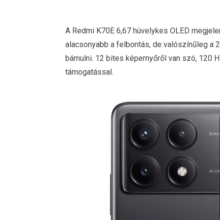
A Redmi K70E 6,67 hüvelykes OLED megjelení
alacsonyabb a felbontás, de valószínűleg a 
bámulni. 12 bites képernyőről van szó, 120 
támogatással.