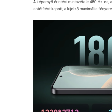
A képernyő érintési mintavétele 480 Hz-e
sötétítést kapott, a kijelző maximális fényere