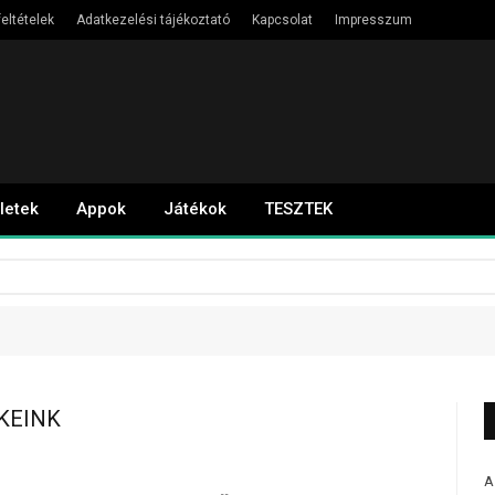
eltételek
Adatkezelési tájékoztató
Kapcsolat
Impresszum
letek
Appok
Játékok
TESZTEK
KEINK
A