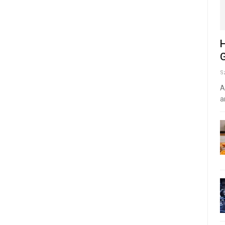
H
G
S
A
a