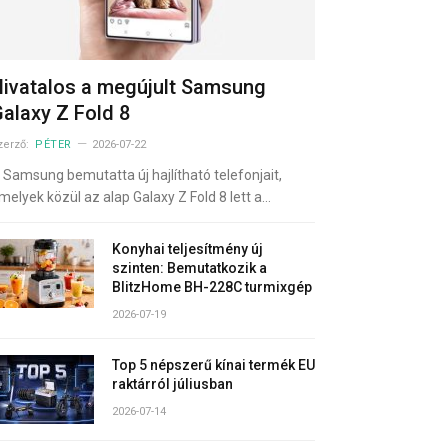
ivatalos a megújult Samsung
alaxy Z Fold 8
zerző:
PÉTER
2026-07-22
 Samsung bemutatta új hajlítható telefonjait,
melyek közül az alap Galaxy Z Fold 8 lett a…
Konyhai teljesítmény új
szinten: Bemutatkozik a
BlitzHome BH-228C turmixgép
2026-07-19
Top 5 népszerű kínai termék EU
raktárról júliusban
2026-07-14