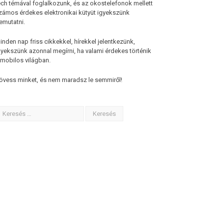
ech témával foglalkozunk, és az okostelefonok mellett
zámos érdekes elektronikai kütyüt igyekszünk
emutatni.
inden nap friss cikkekkel, hírekkel jelentkezünk,
gyekszünk azonnal megírni, ha valami érdekes történik
 mobilos világban.
övess minket, és nem maradsz le semmiről!