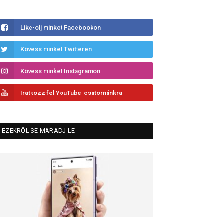
Like-olj minket Facebookon
Kövess minket Twitteren
Kövess minket Instagramon
Iratkozz fel YouTube-csatornánkra
EZEKRŐL SE MARADJ LE