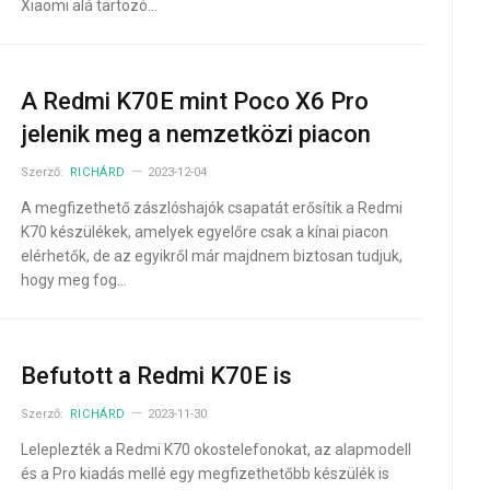
Xiaomi alá tartozó…
A Redmi K70E mint Poco X6 Pro
jelenik meg a nemzetközi piacon
Szerző:
RICHÁRD
2023-12-04
A megfizethető zászlóshajók csapatát erősítik a Redmi
K70 készülékek, amelyek egyelőre csak a kínai piacon
elérhetők, de az egyikről már majdnem biztosan tudjuk,
hogy meg fog…
Befutott a Redmi K70E is
Szerző:
RICHÁRD
2023-11-30
Leleplezték a Redmi K70 okostelefonokat, az alapmodell
és a Pro kiadás mellé egy megfizethetőbb készülék is