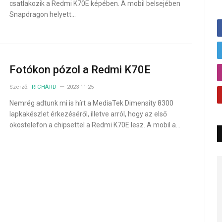
csatlakozik a Redmi K70E képében. A mobil belsejében
Snapdragon helyett…
Fotókon pózol a Redmi K70E
Szerző:
RICHÁRD
2023-11-25
Nemrég adtunk mi is hírt a MediaTek Dimensity 8300
lapkakészlet érkezéséről, illetve arról, hogy az első
okostelefon a chipsettel a Redmi K70E lesz. A mobil a…