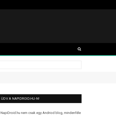
ÜDV A NAPIDROID.HU-N!
 NapiDroid.hu nem csak egy Andriod blog, mindenféle