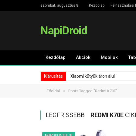
szombat, augusztus 8
Kezdőlap
Felhasználási f
NapiDroid
Kezdőlap
Akciók
Mobilok
Tab
Kiárusítás
Xiaomi kütyük áron alul
»
Főoldal
Posts Tagged "Redmi K70E"
LEGFRISSEBB
REDMI K70E
CIK
ANDROID MOBILOK