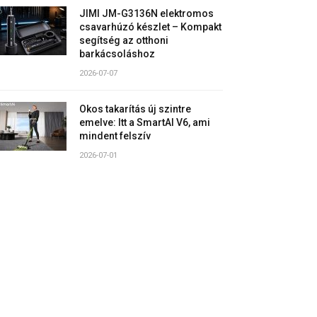
JIMI JM-G3136N elektromos
csavarhúzó készlet – Kompakt
segítség az otthoni
barkácsoláshoz
2026-07-07
Okos takarítás új szintre
emelve: Itt a SmartAI V6, ami
mindent felszív
2026-07-01