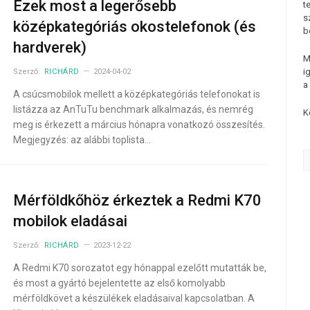
Ezek most a legerősebb
t
s
középkategóriás okostelefonok (és
b
hardverek)
M
i
Szerző:
RICHÁRD
2024-04-02
a
A csúcsmobilok mellett a középkategóriás telefonokat is
listázza az AnTuTu benchmark alkalmazás, és nemrég
K
meg is érkezett a március hónapra vonatkozó összesítés.
Megjegyzés: az alábbi toplista…
Mérföldkőhöz érkeztek a Redmi K70
mobilok eladásai
Szerző:
RICHÁRD
2023-12-22
A Redmi K70 sorozatot egy hónappal ezelőtt mutatták be,
és most a gyártó bejelentette az első komolyabb
mérföldkövet a készülékek eladásaival kapcsolatban. A