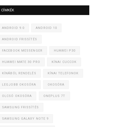
CÍMKÉK
ANDROID 9.0
ANDROID 10
ANDROID FRISSÍTÉS
FACEBOOK MESSENGER
HUAWEI P30
HUAWEI MATE 30 PRO
KÍNAI CUCCOK
KÍNÁBÓL RENDELÉS
KÍNAI TELEFONOK
LEGJOBB OKOSÓRA
OKOSÓRA
OLCSÓ OKOSÓRA
ONEPLUS 7T
SAMSUNG FRISSÍTÉS
SAMSUNG GALAXY NOTE 9