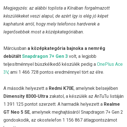
Megjegyzés: az alábbi toplista a Kínában forgalmazott
készülékeket veszi alapul, de azért így is elég jó képet
kaphatunk arról, hogy mely telefonos hardverek a
legerősebbek most a középkategóriában.
Márciusban
a középkategória bajnoka a nemrég
debütált
Snapdragon 7+ Gen 3
volt, a legjobb
teljesítménnyel büszkélkedő készülék pedig a
OnePlus Ace
3V
, ami 1 466 728 pontos eredménnyel tört az élre.
A második helyezett a
Redmi K70E
, amelynek belsejében
Dimensity 8300-Ultra
zakatol, a készülék az AnTuTu listáján
1 391 125 pontot szerzett. A harmadik helyezett a
Realme
GT Neo 5 SE
, amelynek meghajtásáról Snapdragon 7+ Gen 2
gondoskodik, az okostelefon 1 156 867 átlagpontszámot