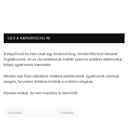
ÜDV A NAPIDROID.HU-N!
A NapiDroid.hu nem csak egy Andriod blog, mindenféle tech témával
foglalkozunk, és az okostelefonok mellett számos érdekes elektronikai
kütyüt igyekszünk bemutatni.
Minden nap friss cikkekkel, hírekkel jelentkezünk, igyekszünk azonnal
megírni, ha valami érdekes történik a mobilos világban.
Kövess minket, és nem maradsz le semmiről!