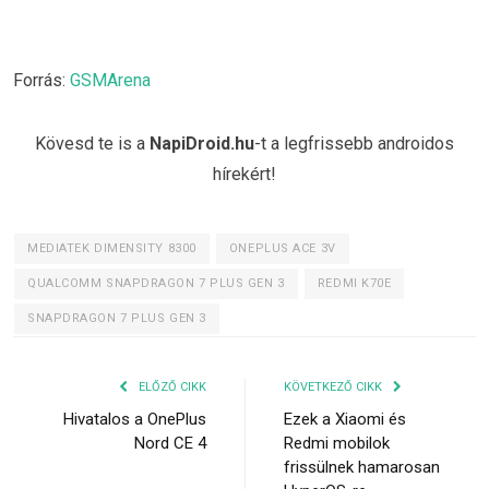
Forrás:
GSMArena
Kövesd te is a
NapiDroid.hu
-t a legfrissebb androidos
hírekért!
MEDIATEK DIMENSITY 8300
ONEPLUS ACE 3V
QUALCOMM SNAPDRAGON 7 PLUS GEN 3
REDMI K70E
SNAPDRAGON 7 PLUS GEN 3
ELŐZŐ CIKK
KÖVETKEZŐ CIKK
Hivatalos a OnePlus
Ezek a Xiaomi és
Nord CE 4
Redmi mobilok
frissülnek hamarosan