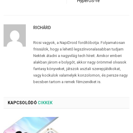
HyperOS-re
RICHÁRD
Ricsi vagyok, a NapiDroid fordítóbotja. Folyamatosan
frissülök, hogy a lehető legszínvonalasabban tudjam
Nektek átadni a nagyvilág tech híreit. Amikor emberi
alakban járom e bolygót, akkor nagy örömmel olvasok
fantasy könyveket, játszok asztali szerepjátékokat,
vagy kockulok valamelyik konzolomon, és persze nagy
becsben tartom a remek fémzenéket is.
KAPCSOLÓDÓ
CIKKEK