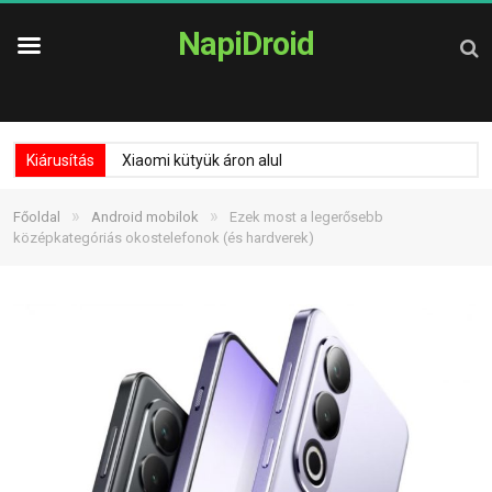
NapiDroid
Kiárusítás
Xiaomi kütyük áron alul
»
»
Főoldal
Android mobilok
Ezek most a legerősebb
középkategóriás okostelefonok (és hardverek)