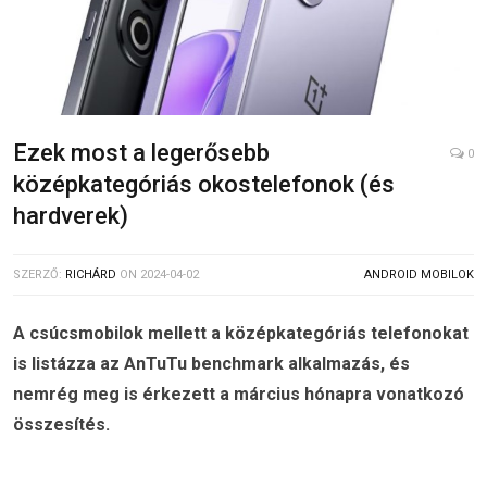
Ezek most a legerősebb
0
középkategóriás okostelefonok (és
hardverek)
SZERZŐ:
RICHÁRD
ON
2024-04-02
ANDROID MOBILOK
A csúcsmobilok mellett a középkategóriás telefonokat
is listázza az AnTuTu benchmark alkalmazás, és
nemrég meg is érkezett a március hónapra vonatkozó
összesítés.