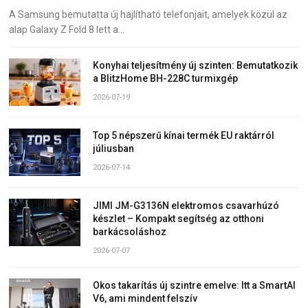
A Samsung bemutatta új hajlítható telefonjait, amelyek közül az
alap Galaxy Z Fold 8 lett a…
Konyhai teljesítmény új szinten: Bemutatkozik
a BlitzHome BH-228C turmixgép
2026-07-19
Top 5 népszerű kínai termék EU raktárról
júliusban
2026-07-14
JIMI JM-G3136N elektromos csavarhúzó
készlet – Kompakt segítség az otthoni
barkácsoláshoz
2026-07-07
Okos takarítás új szintre emelve: Itt a SmartAI
V6, ami mindent felszív