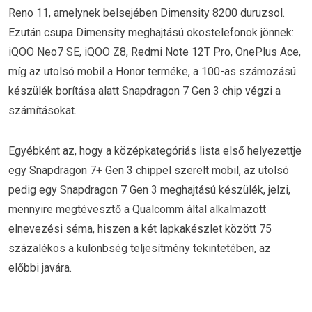
Reno 11, amelynek belsejében Dimensity 8200 duruzsol.
Ezután csupa Dimensity meghajtású okostelefonok jönnek:
iQOO Neo7 SE, iQOO Z8, Redmi Note 12T Pro, OnePlus Ace,
míg az utolsó mobil a Honor terméke, a 100-as számozású
készülék borítása alatt Snapdragon 7 Gen 3 chip végzi a
számításokat.
Egyébként az, hogy a középkategóriás lista első helyezettje
egy Snapdragon 7+ Gen 3 chippel szerelt mobil, az utolsó
pedig egy Snapdragon 7 Gen 3 meghajtású készülék, jelzi,
mennyire megtévesztő a Qualcomm által alkalmazott
elnevezési séma, hiszen a két lapkakészlet között 75
százalékos a különbség teljesítmény tekintetében, az
előbbi javára.