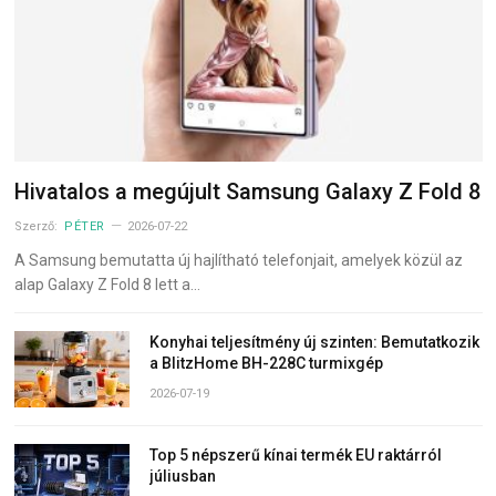
Hivatalos a megújult Samsung Galaxy Z Fold 8
Szerző:
PÉTER
2026-07-22
A Samsung bemutatta új hajlítható telefonjait, amelyek közül az
alap Galaxy Z Fold 8 lett a…
Konyhai teljesítmény új szinten: Bemutatkozik
a BlitzHome BH-228C turmixgép
2026-07-19
Top 5 népszerű kínai termék EU raktárról
júliusban