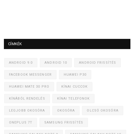
CÍMKÉK
ANDROID 9.0
ANDROID 10
ANDROID FRISSÍTÉS
FACEBOOK MESSENGER
HUAWEI P30
HUAWEI MATE 30 PRO
KÍNAI CUCCOK
KÍNÁBÓL RENDELÉS
KÍNAI TELEFONOK
LEGJOBB OKOSÓRA
OKOSÓRA
OLCSÓ OKOSÓRA
ONEPLUS 7T
SAMSUNG FRISSÍTÉS