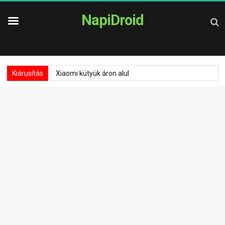
NapiDroid
Kiárusítás
Xiaomi kütyük áron alul