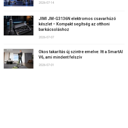
2026-07-14
JIMI JM-G3136N elektromos csavarhúzó
készlet – Kompakt segítség az otthoni
barkácsoláshoz
2026-07-07
Okos takarítás új szintre emelve: Itt a SmartAI
V6, ami mindent felszív
2026-07-01