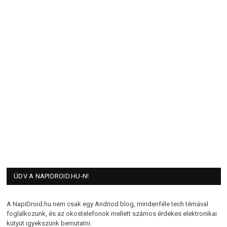
ÜDV A NAPIDROID.HU-N!
A NapiDroid.hu nem csak egy Andriod blog, mindenféle tech témával
foglalkozunk, és az okostelefonok mellett számos érdekes elektronikai
kütyüt igyekszünk bemutatni.