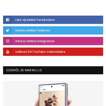
Like-olj minket Facebookon
Kövess minket Twitteren
Kövess minket Instagramon
Iratkozz fel YouTube-csatornánkra
EZEKRŐL SE MARADJ LE