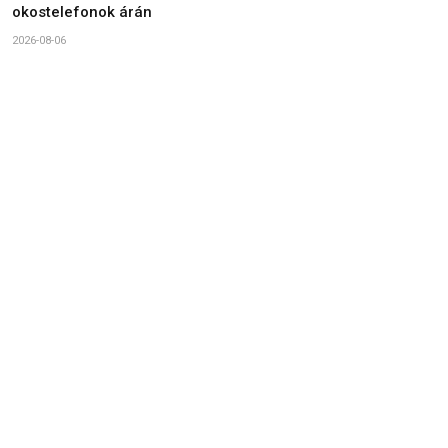
okostelefonok árán
2026-08-06