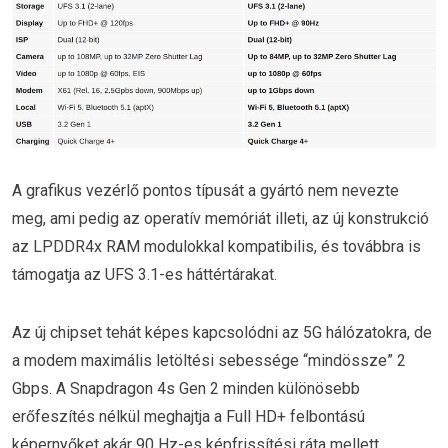
A grafikus vezérlő pontos típusát a gyártó nem nevezte
meg, ami pedig az operatív memóriát illeti, az új konstrukció
az LPDDR4x RAM modulokkal kompatibilis, és továbbra is
támogatja az UFS 3.1-es háttértárakat.
Az új chipset tehát képes kapcsolódni az 5G hálózatokra, de
a modem maximális letöltési sebessége “mindössze” 2
Gbps. A Snapdragon 4s Gen 2 minden különösebb
erőfeszítés nélkül meghajtja a Full HD+ felbontású
képernyőket akár 90 Hz-es képfrissítési ráta mellett.