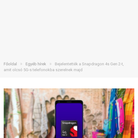
»
»
Főoldal
Egyéb hírek
Bejelentették a Snapdragon 4s Gen 2-t,
amit olcsó 5G-s telefonokba szerelnek majd