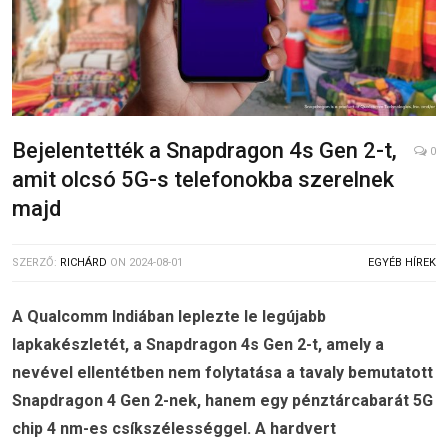
Bejelentették a Snapdragon 4s Gen 2-t,
0
amit olcsó 5G-s telefonokba szerelnek
majd
SZERZŐ:
RICHÁRD
ON
2024-08-01
EGYÉB HÍREK
A Qualcomm Indiában leplezte le legújabb
lapkakészletét, a Snapdragon 4s Gen 2-t, amely a
nevével ellentétben nem folytatása a tavaly bemutatott
Snapdragon 4 Gen 2-nek, hanem egy pénztárcabarát 5G
chip 4 nm-es csíkszélességgel. A hardvert