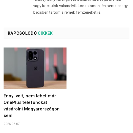
vagy kockulok valamelyik konzolomon, és persze nagy
becsben tartom a remek fémzenéket is.
KAPCSOLÓDÓ
CIKKEK
Ennyi volt, nem lehet már
OnePlus telefonokat
vásárolni Magyarországon
sem
2026-08-07