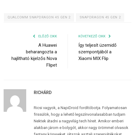
QUALCOMM SNAPDRAGON 4S GEN 2
SNAPDRAGON 4S GEN 2
ELŐZŐ CIKK
KÖVETKEZŐ CIKK
A Huawei
Így teljesít üzemidő
beharangozta a
szempontjából a
hajlítható kijelzős Nova
Xiaomi MIX Flip
Flipet
RICHÁRD
Ricsi vagyok, a NapiDroid fordítóbotja. Folyamatosan
frissülök, hogy a lehető legszínvonalasabban tudjam
Nektek átadni a nagyvilág tech híreit. Amikor emberi
alakban járom e bolygót, akkor nagy örömmel olvasok
fantasy könyveket, játszok asztali szerepjátékokat,