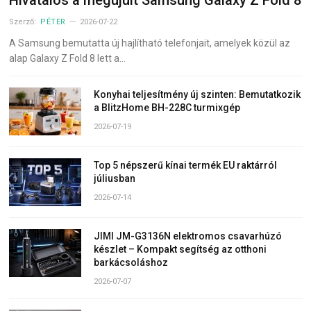
Hivatalos a megújult Samsung Galaxy Z Fold 8
Szerző:
PÉTER
2026-07-22
A Samsung bemutatta új hajlítható telefonjait, amelyek közül az
alap Galaxy Z Fold 8 lett a…
Konyhai teljesítmény új szinten: Bemutatkozik
a BlitzHome BH-228C turmixgép
2026-07-19
Top 5 népszerű kínai termék EU raktárról
júliusban
2026-07-14
JIMI JM-G3136N elektromos csavarhúzó
készlet – Kompakt segítség az otthoni
barkácsoláshoz
2026-07-07