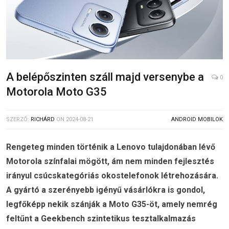
A belépőszinten száll majd versenybe a
0
Motorola Moto G35
SZERZŐ:
RICHÁRD
ON
2024-08-21
ANDROID MOBILOK
Rengeteg minden történik a Lenovo tulajdonában lévő
Motorola színfalai mögött, ám nem minden fejlesztés
irányul csúcskategóriás okostelefonok létrehozására.
A gyártó a szerényebb igényű vásárlókra is gondol,
legfőképp nekik szánják a Moto G35-öt, amely nemrég
feltűnt a Geekbench szintetikus tesztalkalmazás