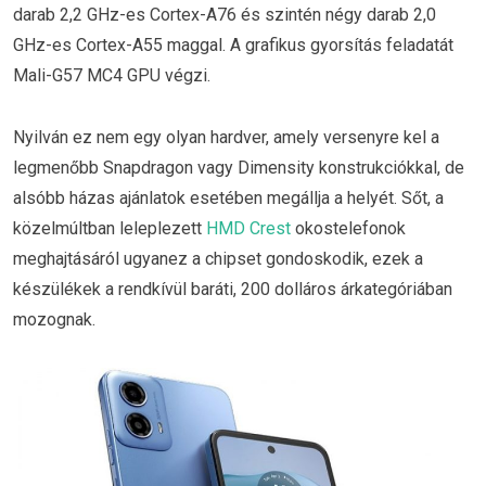
darab 2,2 GHz-es Cortex-A76 és szintén négy darab 2,0
GHz-es Cortex-A55 maggal. A grafikus gyorsítás feladatát
Mali-G57 MC4 GPU végzi.
Nyilván ez nem egy olyan hardver, amely versenyre kel a
legmenőbb Snapdragon vagy Dimensity konstrukciókkal, de
alsóbb házas ajánlatok esetében megállja a helyét. Sőt, a
közelmúltban leleplezett
HMD Crest
okostelefonok
meghajtásáról ugyanez a chipset gondoskodik, ezek a
készülékek a rendkívül baráti, 200 dolláros árkategóriában
mozognak.