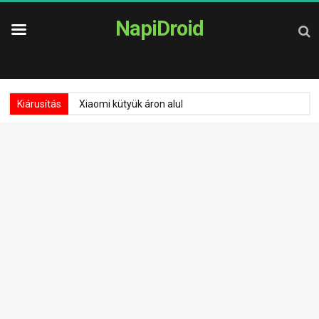
NapiDroid
Kiárusítás
Xiaomi kütyük áron alul