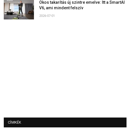
Okos takarítás új szintre emelve: Itt a SmartAI
V6, ami mindent felszív
2026-07-01
CÍMKÉK