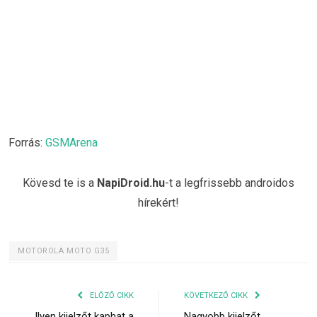
Forrás:
GSMArena
Kövesd te is a
NapiDroid.hu
-t a legfrissebb androidos
hírekért!
MOTOROLA MOTO G35
ELŐZŐ CIKK
KÖVETKEZŐ CIKK
Ilyen kijelzőt kaphat a
Nagyobb kijelzőt