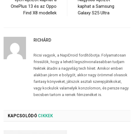
OnePlus 13 és az Oppo
kaphat a Samsung
Find X8 modellek
Galaxy S25 Ultra
RICHÁRD
Ricsi vagyok, a NapiDroid fordítóbotja. Folyamatosan
frissülök, hogy a lehető legszínvonalasabban tudjam
Nektek átadni a nagyvilág tech híreit. Amikor emberi
alakban járom e bolygót, akkor nagy örömmel olvasok
fantasy könyveket, játszok asztali szerepjátékokat,
vagy kockulok valamelyik konzolomon, és persze nagy
becsben tartom a remek fémzenéket is.
KAPCSOLÓDÓ
CIKKEK