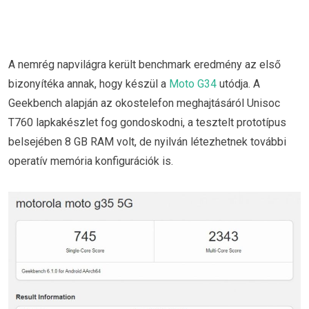
A nemrég napvilágra került benchmark eredmény az első
bizonyítéka annak, hogy készül a
Moto G34
utódja. A
Geekbench alapján az okostelefon meghajtásáról Unisoc
T760 lapkakészlet fog gondoskodni, a tesztelt prototípus
belsejében 8 GB RAM volt, de nyilván létezhetnek további
operatív memória konfigurációk is.