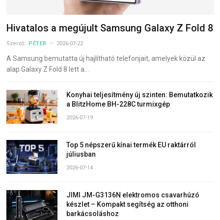
Hivatalos a megújult Samsung Galaxy Z Fold 8
Szerző:
PÉTER
2026-07-22
A Samsung bemutatta új hajlítható telefonjait, amelyek közül az
alap Galaxy Z Fold 8 lett a…
Konyhai teljesítmény új szinten: Bemutatkozik
a BlitzHome BH-228C turmixgép
2026-07-19
Top 5 népszerű kínai termék EU raktárról
júliusban
2026-07-14
JIMI JM-G3136N elektromos csavarhúzó
készlet – Kompakt segítség az otthoni
barkácsoláshoz