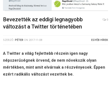
Bevezették az eddigi legnagyobb
0
változást a Twitter történetében
SZERZŐ:
PÉTER
ON
2017-11-08
EGYÉB HÍREK
A Twitter a világ fejlettebb részein igen nagy
népszerűségnek örvend, de nem növekszik olyan
mértékben, mint amit elvárnak a részvényesek. Éppen
ezért radikális változást vezettek be.