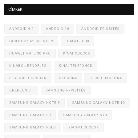
CÍMKÉK
ANDROID 9.0
ANDROID 10
ANDROID FRISSÍTÉS
FACEBOOK MESSENGER
HUAWEI P30
HUAWEI MATE 30 PRO
KÍNAI CUCCOK
KÍNÁBÓL RENDELÉS
KÍNAI TELEFONOK
LEGJOBB OKOSÓRA
OKOSÓRA
OLCSÓ OKOSÓRA
ONEPLUS 7T
SAMSUNG FRISSÍTÉS
SAMSUNG GALAXY NOTE 9
SAMSUNG GALAXY NOTE 10
SAMSUNG GALAXY S9
SAMSUNG GALAXY S10
SAMSUNG GALAXY FOLD
XIAOMI CUCCOK