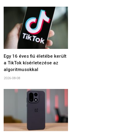
Egy 16 éves fiú életébe került
a TikTok kísérletezése az
algoritmusokkal
2026-08-08