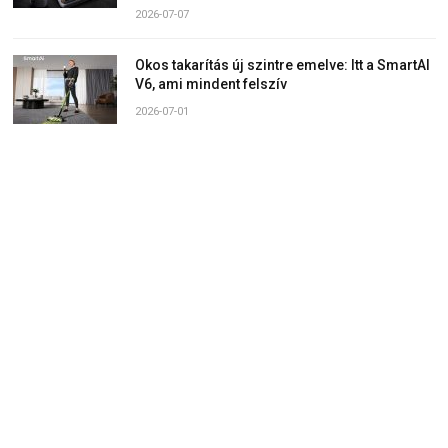
2026-07-07
Okos takarítás új szintre emelve: Itt a SmartAI
V6, ami mindent felszív
2026-07-01