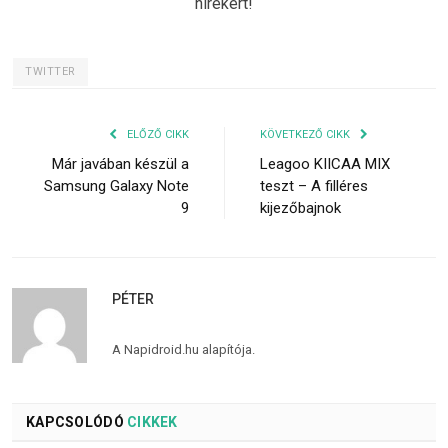
hírekért!
TWITTER
ELŐZŐ CIKK
KÖVETKEZŐ CIKK
Már javában készül a
Leagoo KIICAA MIX
Samsung Galaxy Note
teszt – A filléres
9
kijezőbajnok
PÉTER
A Napidroid.hu alapítója.
KAPCSOLÓDÓ
CIKKEK