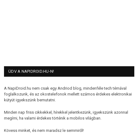
ÜDV A NAPIDROID.HU-N!
A NapiDroid.hu nem csak egy Andriod blog, mindenféle tech témával
foglalkozunk, és az okostelefonok mellett számos érdekes elektronikai
kütyüt igyekszünk bemutatni.
Minden nap friss cikkekkel, hírekkel jelentkezünk, igyekszünk azonnal
megírni, ha valami érdekes történik a mobilos világban.
Kövess minket, és nem maradsz le semmiről!