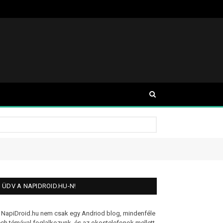
ÜDV A NAPIDROID.HU-N!
 NapiDroid.hu nem csak egy Andriod blog, mindenféle
ech témával foglalkozunk, és az okostelefonok mellett