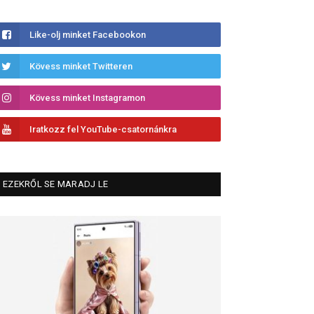
Like-olj minket Facebookon
Kövess minket Twitteren
Kövess minket Instagramon
Iratkozz fel YouTube-csatornánkra
EZEKRŐL SE MARADJ LE