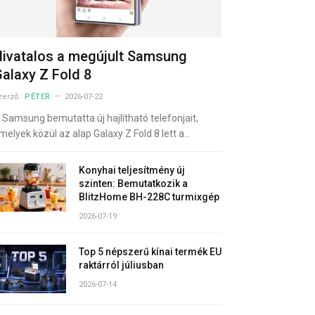
ivatalos a megújult Samsung
alaxy Z Fold 8
zerző:
PÉTER
2026-07-22
 Samsung bemutatta új hajlítható telefonjait,
melyek közül az alap Galaxy Z Fold 8 lett a…
Konyhai teljesítmény új
szinten: Bemutatkozik a
BlitzHome BH-228C turmixgép
2026-07-19
Top 5 népszerű kínai termék EU
raktárról júliusban
2026-07-14