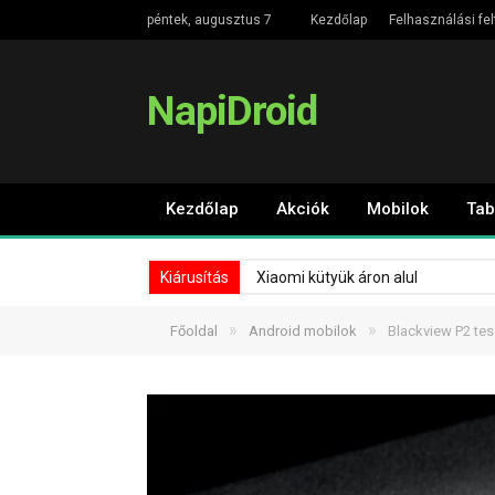
péntek, augusztus 7
Kezdőlap
Felhasználási fel
NapiDroid
Kezdőlap
Akciók
Mobilok
Tab
Kiárusítás
Xiaomi kütyük áron alul
»
»
Főoldal
Android mobilok
Blackview P2 te