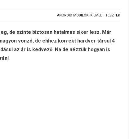
ANDROID MOBILOK
,
KIEMELT
,
TESZTEK
g, de szinte biztosan hatalmas siker lesz. Már
agyon vonzó, de ehhez korrekt hardver társul 4
adásul az ár is kedvező. Na de nézzük hogyan is
rán!