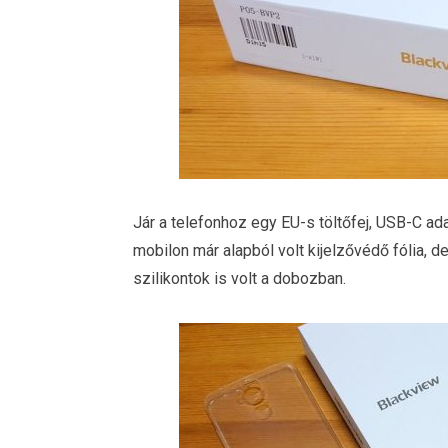
Jár a telefonhoz egy EU-s töltőfej, USB-C ada
mobilon már alapból volt kijelzővédő fólia, d
szilikontok is volt a dobozban.