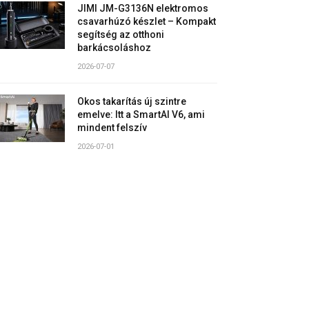
JIMI JM-G3136N elektromos
csavarhúzó készlet – Kompakt
segítség az otthoni
barkácsoláshoz
2026-07-07
Okos takarítás új szintre
emelve: Itt a SmartAI V6, ami
mindent felszív
2026-07-01