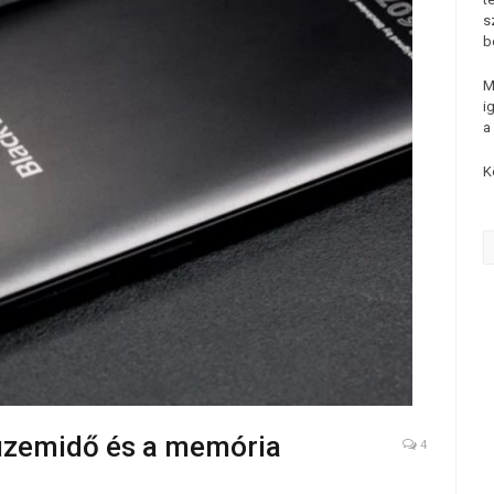
s
b
M
i
a
K
 üzemidő és a memória
4