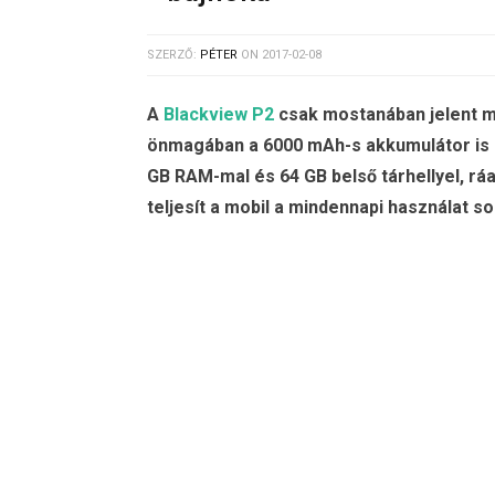
SZERZŐ:
PÉTER
ON
2017-02-08
A
Blackview P2
csak mostanában jelent me
önmagában a 6000 mAh-s akkumulátor is n
GB RAM-mal és 64 GB belső tárhellyel, rá
teljesít a mobil a mindennapi használat so