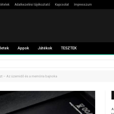
tételek
Adatkezelési tájékoztató
Kapcsolat
Impresszum
letek
Appok
Játékok
TESZTEK
szt – Az üzemidő és a memória bajnoka
A
t