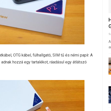
H
G
S
A
a
tkábel, OTG kábel, fülhallgató, SIM tű és némi papír. A
e adnak hozzá egy tartalékot, ráadásul egy átlátszó