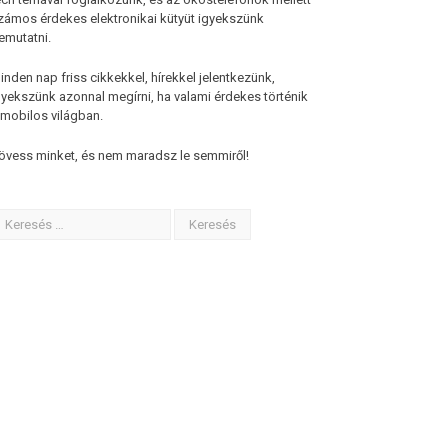
zámos érdekes elektronikai kütyüt igyekszünk
emutatni.
inden nap friss cikkekkel, hírekkel jelentkezünk,
gyekszünk azonnal megírni, ha valami érdekes történik
 mobilos világban.
övess minket, és nem maradsz le semmiről!