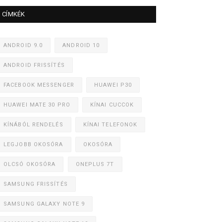
CÍMKÉK
ANDROID 9.0
ANDROID 10
ANDROID FRISSÍTÉS
FACEBOOK MESSENGER
HUAWEI P30
HUAWEI MATE 30 PRO
KÍNAI CUCCOK
KÍNÁBÓL RENDELÉS
KÍNAI TELEFONOK
LEGJOBB OKOSÓRA
OKOSÓRA
OLCSÓ OKOSÓRA
ONEPLUS 7T
SAMSUNG FRISSÍTÉS
SAMSUNG GALAXY NOTE 9