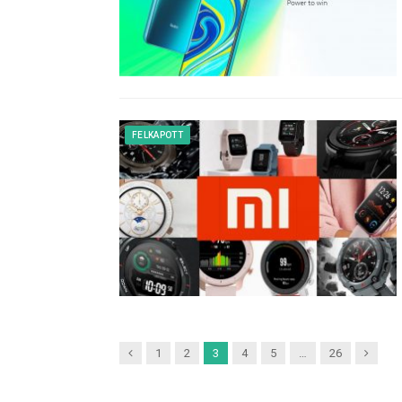
FELKAPOTT
Previous
Next
1
2
3
4
5
…
26