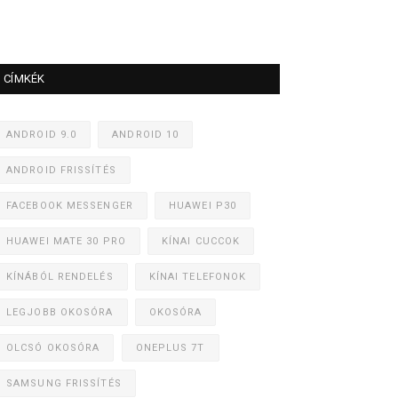
CÍMKÉK
ANDROID 9.0
ANDROID 10
ANDROID FRISSÍTÉS
FACEBOOK MESSENGER
HUAWEI P30
HUAWEI MATE 30 PRO
KÍNAI CUCCOK
KÍNÁBÓL RENDELÉS
KÍNAI TELEFONOK
LEGJOBB OKOSÓRA
OKOSÓRA
OLCSÓ OKOSÓRA
ONEPLUS 7T
SAMSUNG FRISSÍTÉS