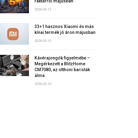
raktárról májusban
2026-05-15
33+1 hasznos Xiaomi és más
kínai termék jó áron májusban
2026-05-10
Kávérajongók figyelmébe –
Megérkezett a BlitzHome
CM7080, az otthoni baristák
álma
2026-05-10