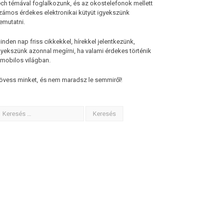
ech témával foglalkozunk, és az okostelefonok mellett
zámos érdekes elektronikai kütyüt igyekszünk
emutatni.
inden nap friss cikkekkel, hírekkel jelentkezünk,
gyekszünk azonnal megírni, ha valami érdekes történik
 mobilos világban.
övess minket, és nem maradsz le semmiről!