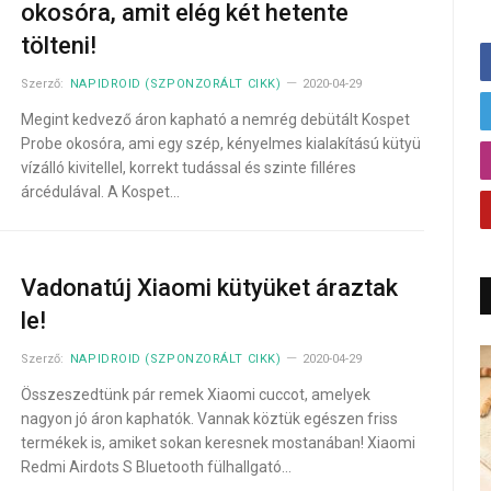
okosóra, amit elég két hetente
tölteni!
Szerző:
NAPIDROID (SZPONZORÁLT CIKK)
2020-04-29
Megint kedvező áron kapható a nemrég debütált Kospet
Probe okosóra, ami egy szép, kényelmes kialakítású kütyü
vízálló kivitellel, korrekt tudással és szinte filléres
árcédulával. A Kospet…
Vadonatúj Xiaomi kütyüket áraztak
le!
Szerző:
NAPIDROID (SZPONZORÁLT CIKK)
2020-04-29
Összeszedtünk pár remek Xiaomi cuccot, amelyek
nagyon jó áron kaphatók. Vannak köztük egészen friss
termékek is, amiket sokan keresnek mostanában! Xiaomi
Redmi Airdots S Bluetooth fülhallgató…