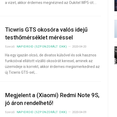
a vizet, akkor érdemes megnézned az Oukitel WP5-öt.…
Ticwris GTS okosóra valós idejű
testhőmérséklet méréssel
Szerző:
NAPIDROID (SZPONZORÁLT CIKK)
2020-04-20
Ha egy igazán olcsó, de divatos külsővel és sok hasznos
funkcióval ellátott vízálló okosórát keresel, aminek az
üzemideje is korrekt, akkor érdemes megismerkedned az
új Ticwris GTS-sel,…
Megjelent a (Xiaomi) Redmi Note 9S,
jó áron rendelhető!
Szerző:
NAPIDROID (SZPONZORÁLT CIKK)
2020-04-09