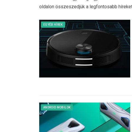
oldalon összeszedjük a legfontosabb híreket,
EGYÉB HÍREK
ANDROID MOBILOK