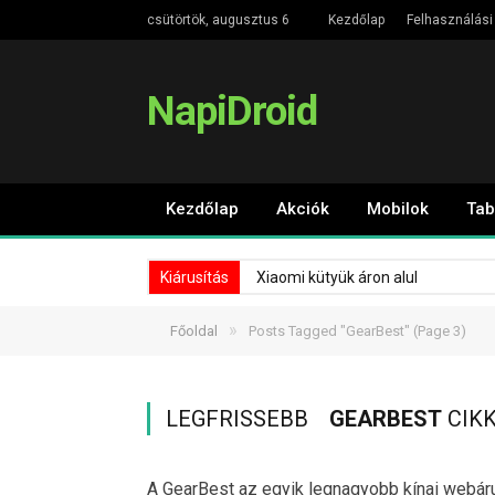
csütörtök, augusztus 6
Kezdőlap
Felhasználási 
NapiDroid
Kezdőlap
Akciók
Mobilok
Tab
Kiárusítás
Xiaomi kütyük áron alul
»
Főoldal
Posts Tagged "GearBest"
(Page 3)
LEGFRISSEBB
GEARBEST
CIKK
A GearBest az egyik legnagyobb kínai webáru