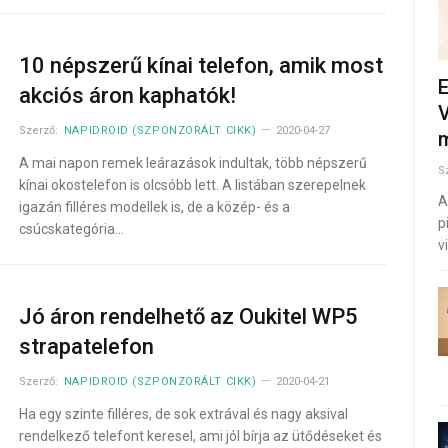
10 népszerű kínai telefon, amik most
E
akciós áron kaphatók!
V
Szerző:
NAPIDROID (SZPONZORÁLT CIKK)
2020-04-27
m
A mai napon remek leárazások indultak, több népszerű
S
kínai okostelefon is olcsóbb lett. A listában szerepelnek
A
igazán filléres modellek is, de a közép- és a
p
csúcskategória…
v
Jó áron rendelhető az Oukitel WP5
strapatelefon
Szerző:
NAPIDROID (SZPONZORÁLT CIKK)
2020-04-21
Ha egy szinte filléres, de sok extrával és nagy aksival
rendelkező telefont keresel, ami jól bírja az ütődéseket és