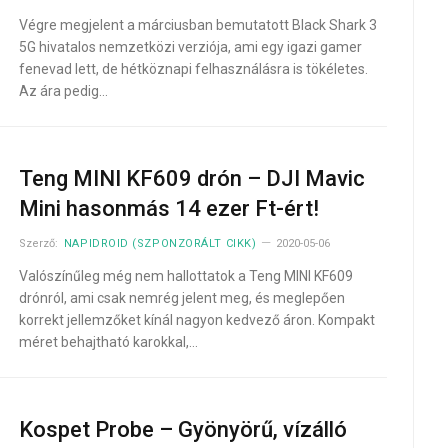
Végre megjelent a márciusban bemutatott Black Shark 3
5G hivatalos nemzetközi verziója, ami egy igazi gamer
fenevad lett, de hétköznapi felhasználásra is tökéletes.
Az ára pedig…
Teng MINI KF609 drón – DJI Mavic
Mini hasonmás 14 ezer Ft-ért!
Szerző:
NAPIDROID (SZPONZORÁLT CIKK)
2020-05-06
Valószínűleg még nem hallottatok a Teng MINI KF609
drónról, ami csak nemrég jelent meg, és meglepően
korrekt jellemzőket kínál nagyon kedvező áron. Kompakt
méret behajtható karokkal,…
Kospet Probe – Gyönyörű, vízálló