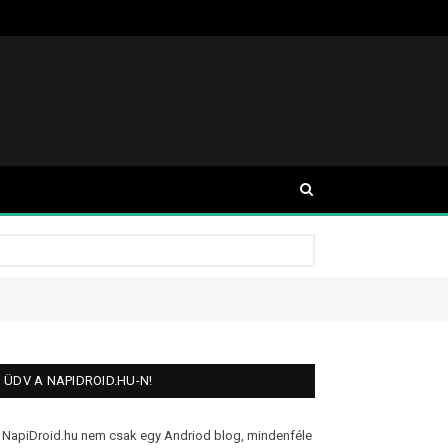
ÜDV A NAPIDROID.HU-N!
 NapiDroid.hu nem csak egy Andriod blog, mindenféle