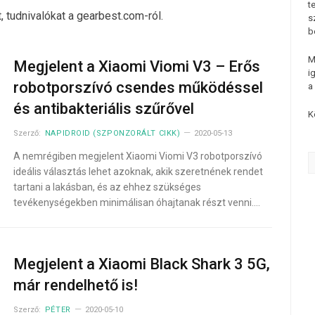
t
 tudnivalókat a gearbest.com-ról.
s
b
M
Megjelent a Xiaomi Viomi V3 – Erős
i
robotporszívó csendes működéssel
a
és antibakteriális szűrővel
K
Szerző:
NAPIDROID (SZPONZORÁLT CIKK)
2020-05-13
A nemrégiben megjelent Xiaomi Viomi V3 robotporszívó
ideális választás lehet azoknak, akik szeretnének rendet
tartani a lakásban, és az ehhez szükséges
tevékenységekben minimálisan óhajtanak részt venni.…
Megjelent a Xiaomi Black Shark 3 5G,
már rendelhető is!
Szerző:
PÉTER
2020-05-10