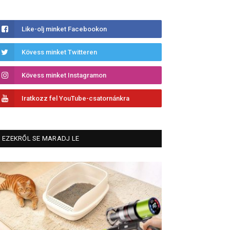
Like-olj minket Facebookon
Kövess minket Twitteren
Kövess minket Instagramon
Iratkozz fel YouTube-csatornánkra
EZEKRŐL SE MARADJ LE