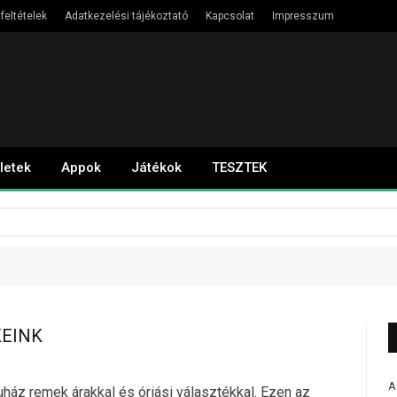
feltételek
Adatkezelési tájékoztató
Kapcsolat
Impresszum
letek
Appok
Játékok
TESZTEK
EINK
A
ház remek árakkal és óriási választékkal. Ezen az