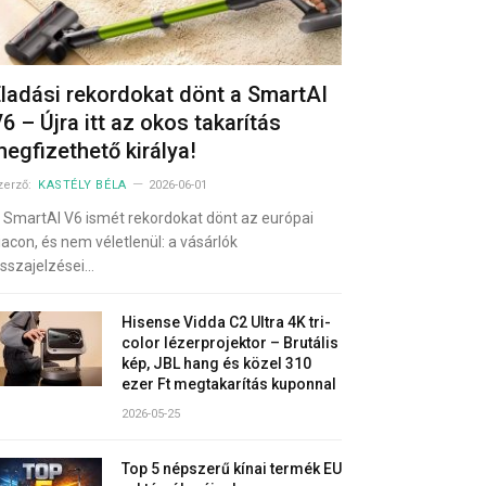
ladási rekordokat dönt a SmartAI
6 – Újra itt az okos takarítás
egfizethető királya!
zerző:
KASTÉLY BÉLA
2026-06-01
 SmartAI V6 ismét rekordokat dönt az európai
iacon, és nem véletlenül: a vásárlók
isszajelzései…
Hisense Vidda C2 Ultra 4K tri-
color lézerprojektor – Brutális
kép, JBL hang és közel 310
ezer Ft megtakarítás kuponnal
2026-05-25
Top 5 népszerű kínai termék EU