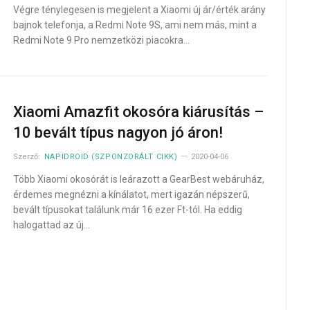
Végre ténylegesen is megjelent a Xiaomi új ár/érték arány
bajnok telefonja, a Redmi Note 9S, ami nem más, mint a
Redmi Note 9 Pro nemzetközi piacokra…
Xiaomi Amazfit okosóra kiárusítás –
10 bevált típus nagyon jó áron!
Szerző:
NAPIDROID (SZPONZORÁLT CIKK)
2020-04-06
Több Xiaomi okosórát is leárazott a GearBest webáruház,
érdemes megnézni a kínálatot, mert igazán népszerű,
bevált típusokat találunk már 16 ezer Ft-tól. Ha eddig
halogattad az új…