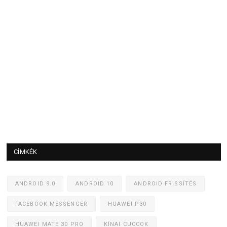
CÍMKÉK
ANDROID 9.0
ANDROID 10
ANDROID FRISSÍTÉS
FACEBOOK MESSENGER
HUAWEI P30
HUAWEI MATE 30 PRO
KÍNAI CUCCOK