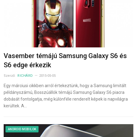
Vasember témájú Samsung Galaxy S6 és
S6 edge érkezik
Szerző:
RICHÁRD
2015-05-05
Egy márciusi cikkben arról értekeztünk, hogy a Samsung limitált
példányszámú, Bosszúállók témájú Samsung Galaxy S6 piacra
dobását fontolgatja, még különféle renderelt képek is napvilágra
kerültek. A…
ANDROID MOBILOK