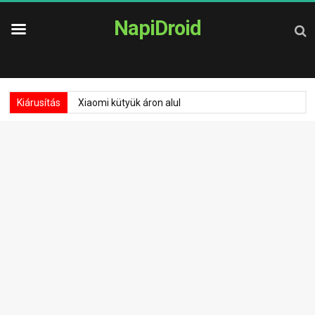
NapiDroid
Kiárusítás
Xiaomi kütyük áron alul