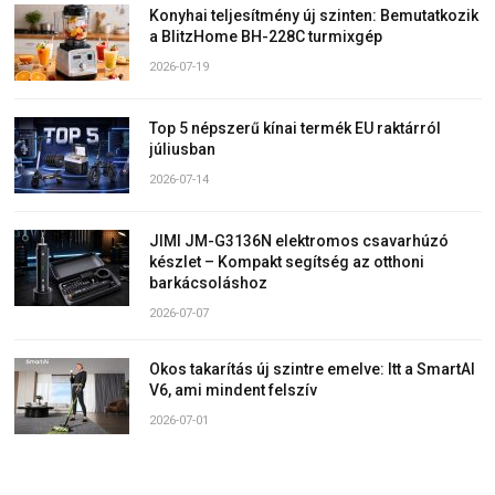
Konyhai teljesítmény új szinten: Bemutatkozik
a BlitzHome BH-228C turmixgép
2026-07-19
Top 5 népszerű kínai termék EU raktárról
júliusban
2026-07-14
JIMI JM-G3136N elektromos csavarhúzó
készlet – Kompakt segítség az otthoni
barkácsoláshoz
2026-07-07
Okos takarítás új szintre emelve: Itt a SmartAI
V6, ami mindent felszív
2026-07-01