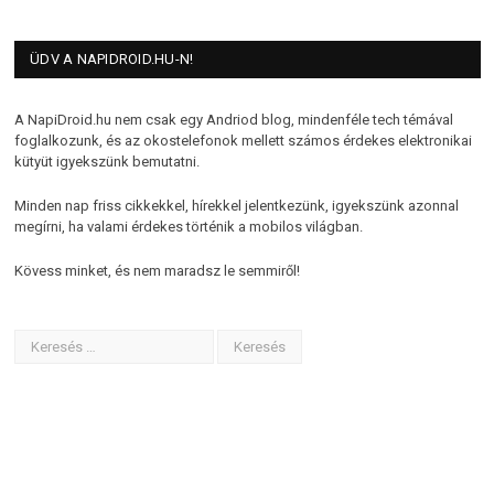
ÜDV A NAPIDROID.HU-N!
A NapiDroid.hu nem csak egy Andriod blog, mindenféle tech témával
foglalkozunk, és az okostelefonok mellett számos érdekes elektronikai
kütyüt igyekszünk bemutatni.
Minden nap friss cikkekkel, hírekkel jelentkezünk, igyekszünk azonnal
megírni, ha valami érdekes történik a mobilos világban.
Kövess minket, és nem maradsz le semmiről!