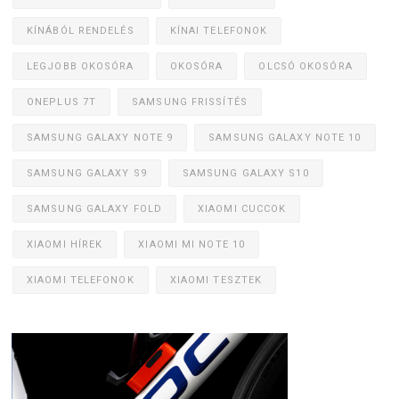
KÍNÁBÓL RENDELÉS
KÍNAI TELEFONOK
LEGJOBB OKOSÓRA
OKOSÓRA
OLCSÓ OKOSÓRA
ONEPLUS 7T
SAMSUNG FRISSÍTÉS
SAMSUNG GALAXY NOTE 9
SAMSUNG GALAXY NOTE 10
SAMSUNG GALAXY S9
SAMSUNG GALAXY S10
SAMSUNG GALAXY FOLD
XIAOMI CUCCOK
XIAOMI HÍREK
XIAOMI MI NOTE 10
XIAOMI TELEFONOK
XIAOMI TESZTEK