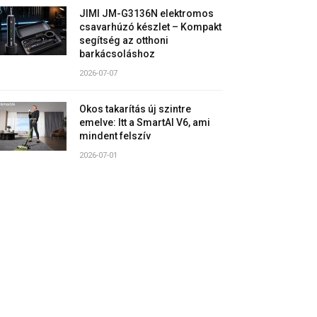
JIMI JM-G3136N elektromos
csavarhúzó készlet – Kompakt
segítség az otthoni
barkácsoláshoz
2026-07-07
Okos takarítás új szintre
emelve: Itt a SmartAI V6, ami
mindent felszív
2026-07-01