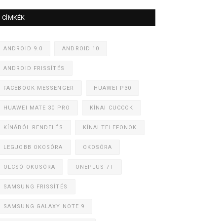
CÍMKÉK
ANDROID 9.0
ANDROID 10
ANDROID FRISSÍTÉS
FACEBOOK MESSENGER
HUAWEI P30
HUAWEI MATE 30 PRO
KÍNAI CUCCOK
KÍNÁBÓL RENDELÉS
KÍNAI TELEFONOK
LEGJOBB OKOSÓRA
OKOSÓRA
OLCSÓ OKOSÓRA
ONEPLUS 7T
SAMSUNG FRISSÍTÉS
SAMSUNG GALAXY NOTE 9