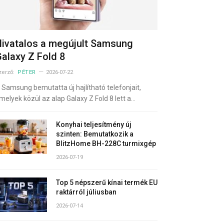
ivatalos a megújult Samsung
alaxy Z Fold 8
zerző:
PÉTER
2026-07-22
 Samsung bemutatta új hajlítható telefonjait,
melyek közül az alap Galaxy Z Fold 8 lett a…
Konyhai teljesítmény új
szinten: Bemutatkozik a
BlitzHome BH-228C turmixgép
2026-07-19
Top 5 népszerű kínai termék EU
raktárról júliusban
2026-07-14