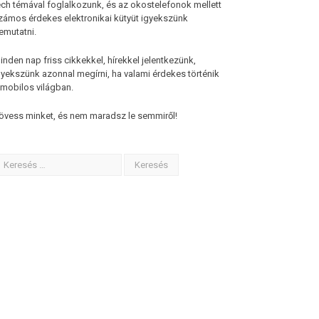
ech témával foglalkozunk, és az okostelefonok mellett
zámos érdekes elektronikai kütyüt igyekszünk
emutatni.
inden nap friss cikkekkel, hírekkel jelentkezünk,
gyekszünk azonnal megírni, ha valami érdekes történik
 mobilos világban.
övess minket, és nem maradsz le semmiről!