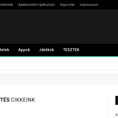
eltételek
Adatkezelési tájékoztató
Kapcsolat
Impresszum
letek
Appok
Játékok
TESZTEK
ÍTÉS
CIKKEINK
A