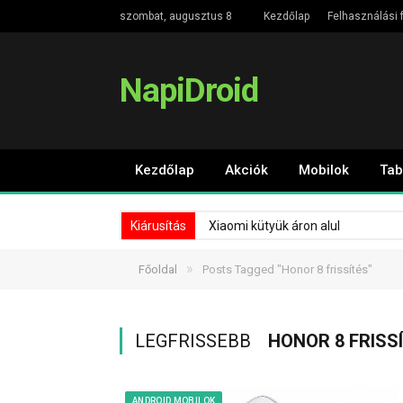
szombat, augusztus 8
Kezdőlap
Felhasználási f
NapiDroid
Kezdőlap
Akciók
Mobilok
Tab
Kiárusítás
Xiaomi kütyük áron alul
»
Főoldal
Posts Tagged "Honor 8 frissítés"
LEGFRISSEBB
HONOR 8 FRISS
ANDROID MOBILOK