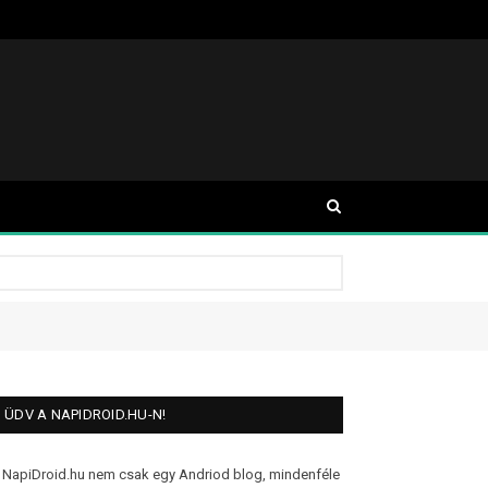
ÜDV A NAPIDROID.HU-N!
 NapiDroid.hu nem csak egy Andriod blog, mindenféle