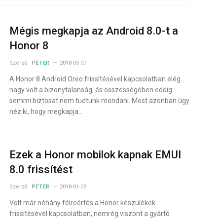
Mégis megkapja az Android 8.0-t a
Honor 8
Szerző:
PÉTER
2018-05-07
A Honor 8 Android Oreo frissítésével kapcsolatban elég
nagy volt a bizonytalanság, és összességében eddig
semmi biztosat nem tudtunk mondani. Most azonban úgy
néz ki, hogy megkapja…
Ezek a Honor mobilok kapnak EMUI
8.0 frissítést
Szerző:
PÉTER
2018-01-29
Volt már néhány félreértés a Honor készülékek
frissítésével kapcsolatban, nemrég viszont a gyártó