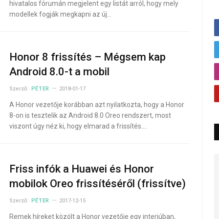
hivatalos fórumán megjelent egy listát arról, hogy mely
modellek fogják megkapni az új…
Honor 8 frissítés – Mégsem kap
Android 8.0-t a mobil
Szerző:
PÉTER
2018-01-17
A Honor vezetője korábban azt nyilatkozta, hogy a Honor
8-on is tesztelik az Android 8.0 Oreo rendszert, most
viszont úgy néz ki, hogy elmarad a frissítés.…
Friss infók a Huawei és Honor
mobilok Oreo frissítéséről (frissítve)
Szerző:
PÉTER
2017-12-15
Remek híreket közölt a Honor vezetője egy interjúban,