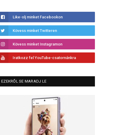
Like-olj minket Facebookon
Kövess minket Twitteren
Kövess minket Instagramon
Iratkozz fel YouTube-csatornánkra
EZEKRŐL SE MARADJ LE