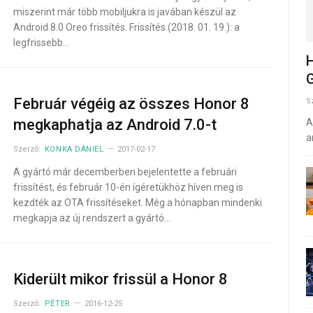
miszerint már több mobiljukra is javában készül az
Android 8.0 Oreo frissítés. Frissítés (2018. 01. 19.): a
legfrissebb…
H
G
Február végéig az összes Honor 8
S
megkaphatja az Android 7.0-t
A
a
Szerző:
KONKA DÁNIEL
2017-02-17
A gyártó már decemberben bejelentette a februári
frissítést, és február 10-én ígéretükhöz híven meg is
kezdték az OTA frissítéseket. Még a hónapban mindenki
megkapja az új rendszert a gyártó…
Kiderült mikor frissül a Honor 8
Szerző:
PÉTER
2016-12-25