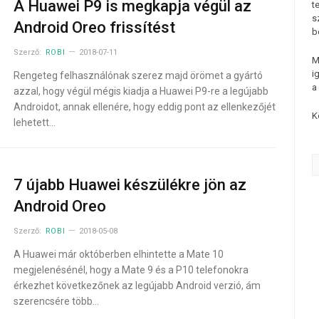
A Huawei P9 is megkapja végül az
t
s
Android Oreo frissítést
b
Szerző:
ROBI
2018-07-11
M
i
Rengeteg felhasználónak szerez majd örömet a gyártó
a
azzal, hogy végül mégis kiadja a Huawei P9-re a legújabb
Androidot, annak ellenére, hogy eddig pont az ellenkezőjét
K
lehetett…
7 újabb Huawei készülékre jön az
Android Oreo
Szerző:
ROBI
2018-05-08
A Huawei már októberben elhintette a Mate 10
megjelenésénél, hogy a Mate 9 és a P10 telefonokra
érkezhet következőnek az legújabb Android verzió, ám
szerencsére több…