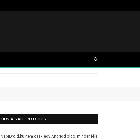
ÜDV A NAPIDROID.HU-N!
 NapiDroid.hu nem csak egy Andriod blog, mindenféle