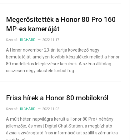
Megerősítették a Honor 80 Pro 160
MP-es kameráját
Szerző:
RICHÁRD
2022-11-17
A Honor november 23-án tartja következő nagy
bemutatóját, amelyen további készülékek mellett a Honor
80 modellek is leleplezésre kerülnek. A széria állítólag
összesen négy okostelefonból fog…
Friss hírek a Honor 80 mobilokról
Szerző:
RICHÁRD
2022-11-02
A múlt héten napvilágra került a Honor 80 Pro+ néhány
jellemzője, és most Digital Chat Station, a megbízható
ázsiai szivárogtató friss információkat szállít számunkra
az érkező…