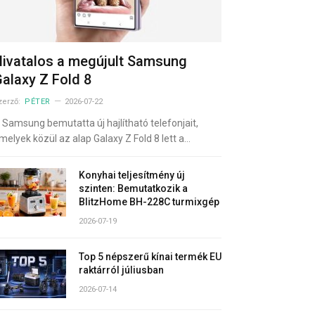
ivatalos a megújult Samsung
alaxy Z Fold 8
zerző:
PÉTER
2026-07-22
 Samsung bemutatta új hajlítható telefonjait,
melyek közül az alap Galaxy Z Fold 8 lett a…
Konyhai teljesítmény új
szinten: Bemutatkozik a
BlitzHome BH-228C turmixgép
2026-07-19
Top 5 népszerű kínai termék EU
raktárról júliusban
2026-07-14