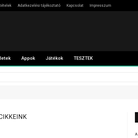
tételek
Adatkezelési tájékoztató
Kapcsolat
Impresszum
letek
Appok
Játékok
TESZTEK
CIKKEINK
A