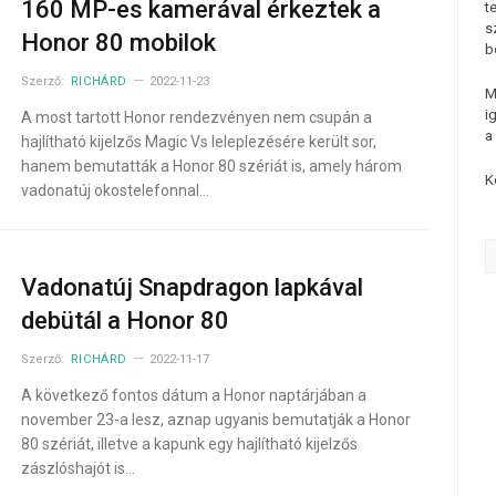
160 MP-es kamerával érkeztek a
t
s
Honor 80 mobilok
b
Szerző:
RICHÁRD
2022-11-23
M
i
A most tartott Honor rendezvényen nem csupán a
a
hajlítható kijelzős Magic Vs leleplezésére került sor,
hanem bemutatták a Honor 80 szériát is, amely három
K
vadonatúj okostelefonnal…
Vadonatúj Snapdragon lapkával
debütál a Honor 80
Szerző:
RICHÁRD
2022-11-17
A következő fontos dátum a Honor naptárjában a
november 23-a lesz, aznap ugyanis bemutatják a Honor
80 szériát, illetve a kapunk egy hajlítható kijelzős
zászlóshajót is…