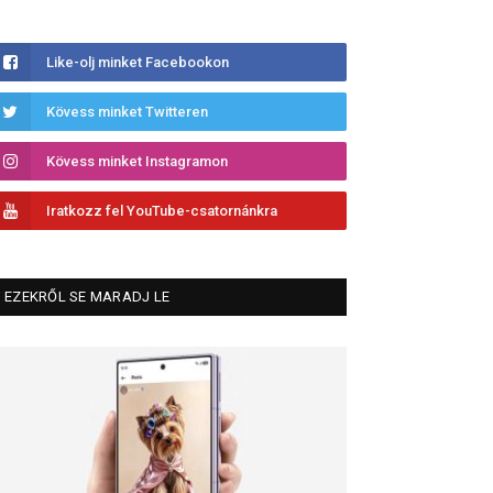
Like-olj minket Facebookon
Kövess minket Twitteren
Kövess minket Instagramon
Iratkozz fel YouTube-csatornánkra
EZEKRŐL SE MARADJ LE