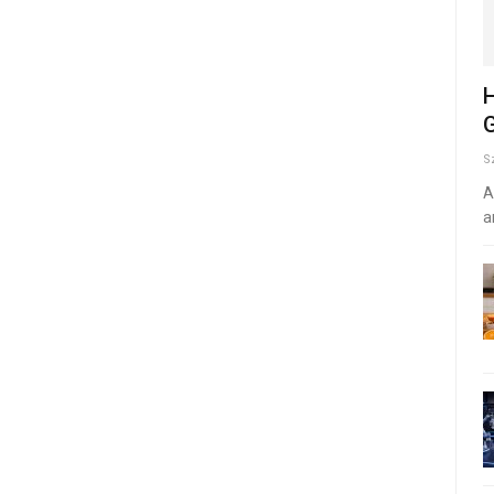
H
G
S
A
a