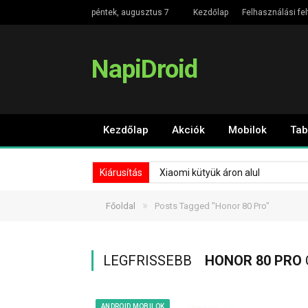
péntek, augusztus 7
Kezdőlap
Felhasználási fel
NapiDroid
Kezdőlap
Akciók
Mobilok
Tab
Kiárusítás
Xiaomi kütyük áron alul
»
Főoldal
Posts Tagged "Honor 80 Pro"
LEGFRISSEBB
HONOR 80 PRO
ANDROID MOBILOK