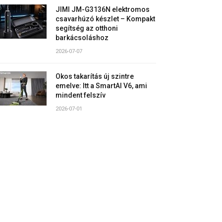
JIMI JM-G3136N elektromos
csavarhúzó készlet – Kompakt
segítség az otthoni
barkácsoláshoz
2026-07-07
Okos takarítás új szintre
emelve: Itt a SmartAI V6, ami
mindent felszív
2026-07-01