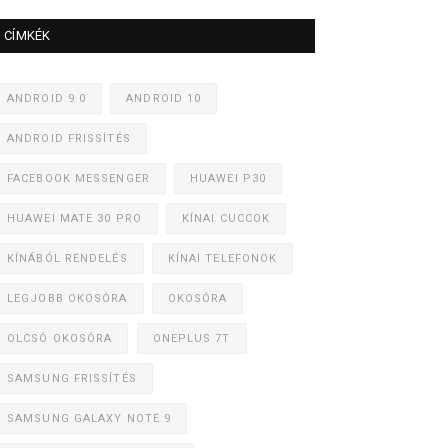
CÍMKÉK
ANDROID 9.0
ANDROID 10
ANDROID FRISSÍTÉS
FACEBOOK MESSENGER
HUAWEI P30
HUAWEI MATE 30 PRO
KÍNAI CUCCOK
KÍNÁBÓL RENDELÉS
KÍNAI TELEFONOK
LEGJOBB OKOSÓRA
OKOSÓRA
OLCSÓ OKOSÓRA
ONEPLUS 7T
SAMSUNG FRISSÍTÉS
SAMSUNG GALAXY NOTE 9