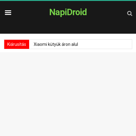
NapiDroid
Kiárusítás
Xiaomi kütyük áron alul