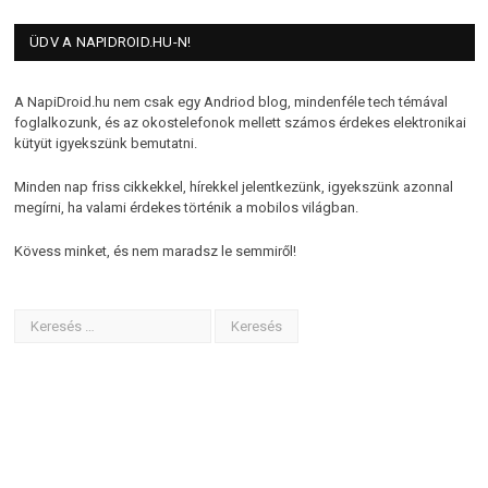
ÜDV A NAPIDROID.HU-N!
A NapiDroid.hu nem csak egy Andriod blog, mindenféle tech témával
foglalkozunk, és az okostelefonok mellett számos érdekes elektronikai
kütyüt igyekszünk bemutatni.
Minden nap friss cikkekkel, hírekkel jelentkezünk, igyekszünk azonnal
megírni, ha valami érdekes történik a mobilos világban.
Kövess minket, és nem maradsz le semmiről!