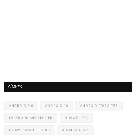
CÍMKÉK
ANDROID 9.0
ANDROID 10
ANDROID FRISSÍTÉS
FACEBOOK MESSENGER
HUAWEI P30
HUAWEI MATE 30 PRO
KÍNAI CUCCOK