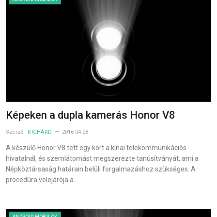
Képeken a dupla kamerás Honor V8
Szerző:
RICHÁRD
2016-04-28
A készülő Honor V8 tett egy kört a kínai telekommunikációs
hivatalnál, és szemlátomást megszerezte tanúsítványát, ami a
Népköztársaság határain belüli forgalmazáshoz szükséges. A
procedúra velejárója a…
ANDROID MOBILOK