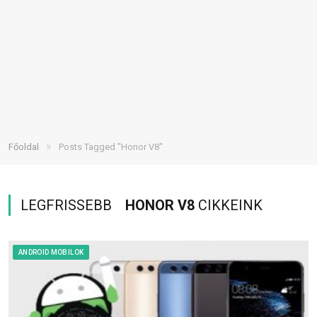
»
Főoldal
Posts Tagged "Honor V8"
LEGFRISSEBB
HONOR V8
CIKKEINK
ANDROID MOBILOK