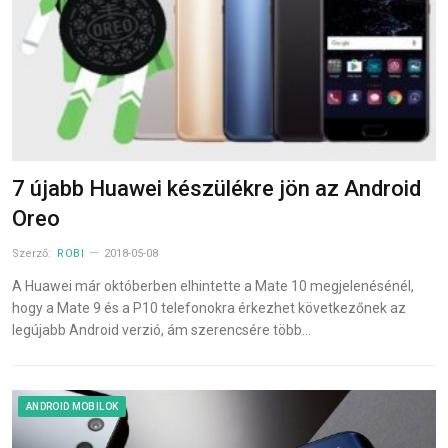
7 újabb Huawei készülékre jön az Android
Oreo
Szerző:
ROBI
2018-05-08
A Huawei már októberben elhintette a Mate 10 megjelenésénél,
hogy a Mate 9 és a P10 telefonokra érkezhet következőnek az
legújabb Android verzió, ám szerencsére több…
ANDROID MOBILOK