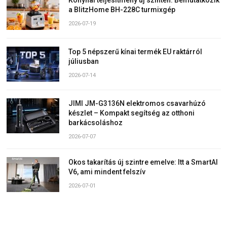
a BlitzHome BH-228C turmixgép
2026-07-19
Top 5 népszerű kínai termék EU raktárról
júliusban
2026-07-14
JIMI JM-G3136N elektromos csavarhúzó
készlet – Kompakt segítség az otthoni
barkácsoláshoz
2026-07-07
Okos takarítás új szintre emelve: Itt a SmartAI
V6, ami mindent felszív
2026-07-01