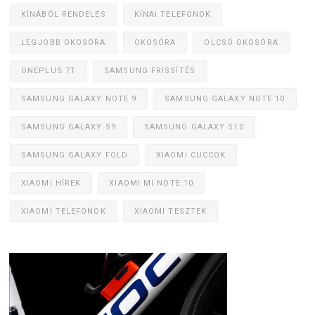
KÍNÁBÓL RENDELÉS
KÍNAI TELEFONOK
LEGJOBB OKOSÓRA
OKOSÓRA
OLCSÓ OKOSÓRA
ONEPLUS 7T
SAMSUNG FRISSÍTÉS
SAMSUNG GALAXY NOTE 9
SAMSUNG GALAXY NOTE 10
SAMSUNG GALAXY S9
SAMSUNG GALAXY S10
SAMSUNG GALAXY FOLD
XIAOMI CUCCOK
XIAOMI HÍREK
XIAOMI MI NOTE 10
XIAOMI TELEFONOK
XIAOMI TESZTEK