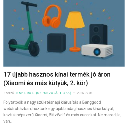
17 újabb hasznos kínai termék jó áron
(Xiaomi és más kütyük, 2. kör)
Szerző:
NAPIDROID (SZPONZORÁLT CIKK)
2025-09-04
Folytatódik a nagy születésnapi kiárusítás a Banggood
webáruházban, hoztunk egy újabb adag hasznos kínai kütyüt,
köztük népszerű Xiaomi, BlitzWolf és más cuccokat. Ne maradj le,
van…