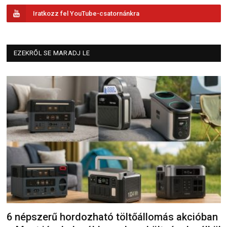
Iratkozz fel YouTube-csatornánkra
EZEKRŐL SE MARADJ LE
6 népszerű hordozható töltőállomás akcióban