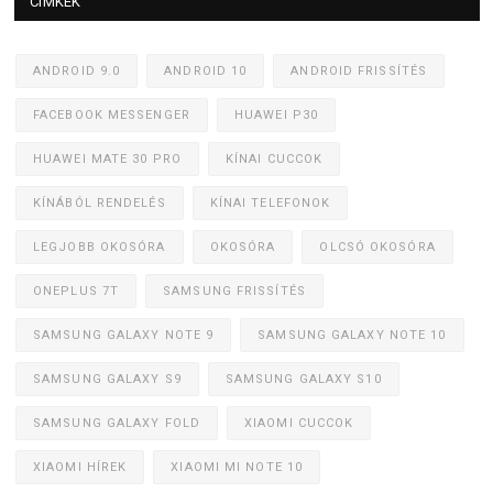
CÍMKÉK
ANDROID 9.0
ANDROID 10
ANDROID FRISSÍTÉS
FACEBOOK MESSENGER
HUAWEI P30
HUAWEI MATE 30 PRO
KÍNAI CUCCOK
KÍNÁBÓL RENDELÉS
KÍNAI TELEFONOK
LEGJOBB OKOSÓRA
OKOSÓRA
OLCSÓ OKOSÓRA
ONEPLUS 7T
SAMSUNG FRISSÍTÉS
SAMSUNG GALAXY NOTE 9
SAMSUNG GALAXY NOTE 10
SAMSUNG GALAXY S9
SAMSUNG GALAXY S10
SAMSUNG GALAXY FOLD
XIAOMI CUCCOK
XIAOMI HÍREK
XIAOMI MI NOTE 10