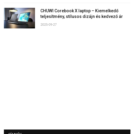
CHUWI Corebook X laptop – Kiemelkedő
teljesítmény, stílusos dizájn és kedvező ár
2025-09-27