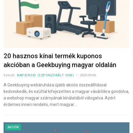
20 hasznos kínai termék kuponos
akcióban a Geekbuying magyar oldalán
Szerző:
NAPIDROID (SZPONZORÁLT CIKK)
2025-09-06
A Geekbuying webáruháza újabb akciós összeállítással
kedveskedik, és ezúttal kifejezetten a magyar vásárlókra gondolva,
a webshop magyar szárnyának kínálatából válogatva. Azért
érdemes innen rendelni, mert magyar…
AKCIÓK