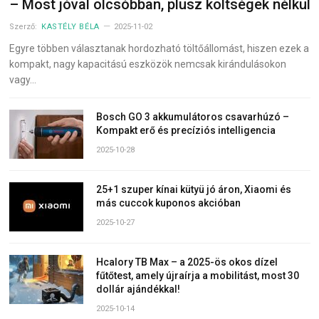
– Most jóval olcsóbban, plusz költségek nélkül
Szerző:
KASTÉLY BÉLA
2025-11-02
Egyre többen választanak hordozható töltőállomást, hiszen ezek a
kompakt, nagy kapacitású eszközök nemcsak kirándulásokon
vagy…
Bosch GO 3 akkumulátoros csavarhúzó –
Kompakt erő és precíziós intelligencia
2025-10-28
25+1 szuper kínai kütyü jó áron, Xiaomi és
más cuccok kuponos akcióban
2025-10-27
Hcalory TB Max – a 2025-ös okos dízel
fűtőtest, amely újraírja a mobilitást, most 30
dollár ajándékkal!
2025-10-14