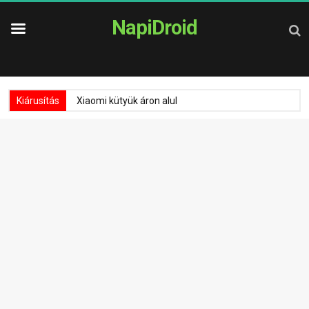
NapiDroid
Kiárusítás
Xiaomi kütyük áron alul