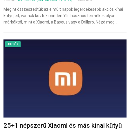
Megint összeszedtük az elmúlt napok legérdekesebb akciós kínai
kütyüjeit, vannak köztük mindenféle hasznos termékek olyan
márkáktól, mint a Xiaomi, a Baseus vagy a Drillpro. Nézd meg…
AKCIÓK
25+1 népszerű Xiaomi és más kínai kütyü