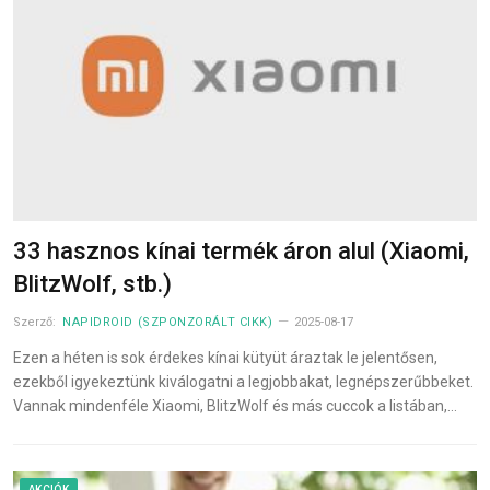
33 hasznos kínai termék áron alul (Xiaomi,
BlitzWolf, stb.)
Szerző:
NAPIDROID (SZPONZORÁLT CIKK)
2025-08-17
Ezen a héten is sok érdekes kínai kütyüt áraztak le jelentősen,
ezekből igyekeztünk kiválogatni a legjobbakat, legnépszerűbbeket.
Vannak mindenféle Xiaomi, BlitzWolf és más cuccok a listában,…
AKCIÓK