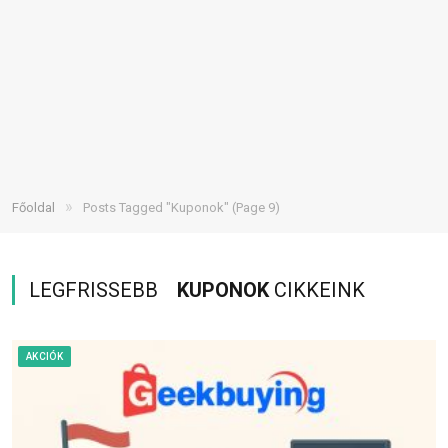
»
Főoldal
Posts Tagged "Kuponok"
(Page 9)
LEGFRISSEBB
KUPONOK
CIKKEINK
AKCIÓK