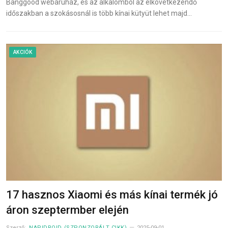
Banggood webáruház, és az alkalomból az elkövetkezendő
időszakban a szokásosnál is több kínai kütyüt lehet majd…
AKCIÓK
17 hasznos Xiaomi és más kínai termék jó
áron szeptermber elején
Szerző:
NAPIDROID (SZPONZORÁLT CIKK)
2025-09-01