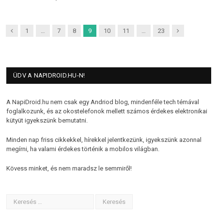
Previous
Next
1
…
7
8
9
10
11
…
23
ÜDV A NAPIDROID.HU-N!
A NapiDroid.hu nem csak egy Andriod blog, mindenféle tech témával
foglalkozunk, és az okostelefonok mellett számos érdekes elektronikai
kütyüt igyekszünk bemutatni.
Minden nap friss cikkekkel, hírekkel jelentkezünk, igyekszünk azonnal
megírni, ha valami érdekes történik a mobilos világban.
Kövess minket, és nem maradsz le semmiről!