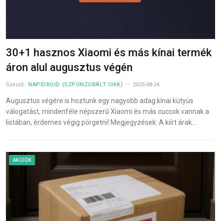
30+1 hasznos Xiaomi és más kínai termék
áron alul augusztus végén
Szerző:
NAPIDROID (SZPONZORÁLT CIKK)
2025-08-24
Augusztus végére is hoztunk egy nagyobb adag kínai kütyüs
válogatást, mindenféle népszerű Xiaomi és más cuccok vannak a
listában, érdemes végig pörgetni! Megjegyzések: A kiírt árak…
AKCIÓK