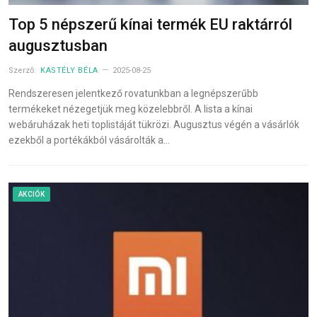
Top 5 népszerű kínai termék EU raktárról
augusztusban
Szerző:
KASTÉLY BÉLA
2025-08-25
Rendszeresen jelentkező rovatunkban a legnépszerűbb
termékeket nézegetjük meg közelebbről. A lista a kínai
webáruházak heti toplistáját tükrözi. Augusztus végén a vásárlók
ezekből a portékákból vásárolták a…
AKCIÓK