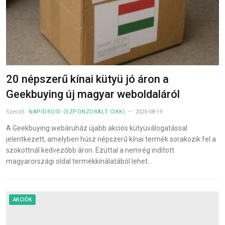
20 népszerű kínai kütyü jó áron a
Geekbuying új magyar weboldaláról
Szerző:
NAPIDROID (SZPONZORÁLT CIKK)
2025-08-19
A Geekbuying webáruház újabb akciós kütyüválogatással
jelentkezett, amelyben húsz népszerű kínai termék sorakozik fel a
szokottnál kedvezőbb áron. Ezúttal a nemrég indított
magyarországi oldal termékkínálatából lehet…
AKCIÓK