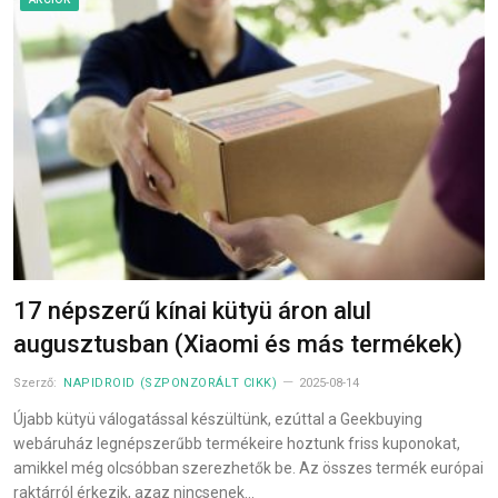
17 népszerű kínai kütyü áron alul
augusztusban (Xiaomi és más termékek)
Szerző:
NAPIDROID (SZPONZORÁLT CIKK)
2025-08-14
Újabb kütyü válogatással készültünk, ezúttal a Geekbuying
webáruház legnépszerűbb termékeire hoztunk friss kuponokat,
amikkel még olcsóbban szerezhetők be. Az összes termék európai
raktárról érkezik, azaz nincsenek…