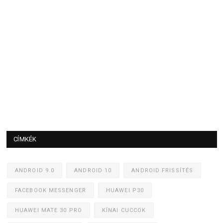
CÍMKÉK
ANDROID 9.0
ANDROID 10
ANDROID FRISSÍTÉS
FACEBOOK MESSENGER
HUAWEI P30
HUAWEI MATE 30 PRO
KÍNAI CUCCOK