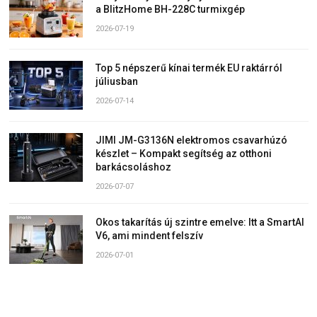
a BlitzHome BH-228C turmixgép
2026-07-19
Top 5 népszerű kínai termék EU raktárról
júliusban
2026-07-14
JIMI JM-G3136N elektromos csavarhúzó
készlet – Kompakt segítség az otthoni
barkácsoláshoz
2026-07-07
Okos takarítás új szintre emelve: Itt a SmartAI
V6, ami mindent felszív
2026-07-01