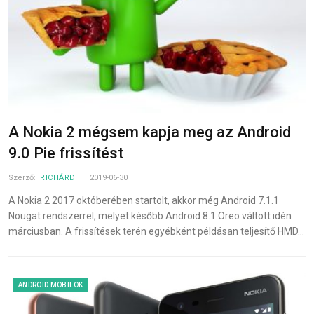
A Nokia 2 mégsem kapja meg az Android
9.0 Pie frissítést
Szerző:
RICHÁRD
2019-06-30
A Nokia 2 2017 októberében startolt, akkor még Android 7.1.1
Nougat rendszerrel, melyet később Android 8.1 Oreo váltott idén
márciusban. A frissítések terén egyébként példásan teljesítő HMD…
ANDROID MOBILOK