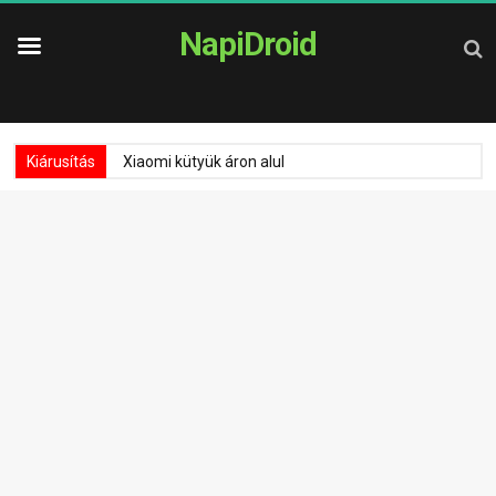
NapiDroid
Kiárusítás
Xiaomi kütyük áron alul