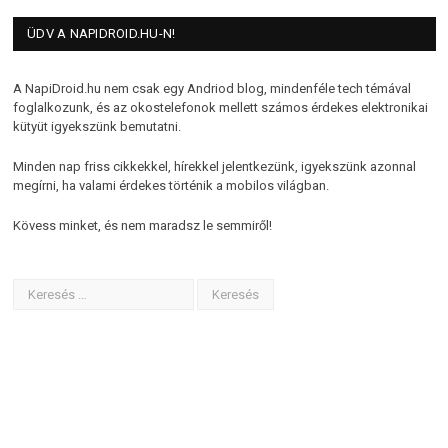
ÜDV A NAPIDROID.HU-N!
A NapiDroid.hu nem csak egy Andriod blog, mindenféle tech témával
foglalkozunk, és az okostelefonok mellett számos érdekes elektronikai
kütyüt igyekszünk bemutatni.
Minden nap friss cikkekkel, hírekkel jelentkezünk, igyekszünk azonnal
megírni, ha valami érdekes történik a mobilos világban.
Kövess minket, és nem maradsz le semmiről!