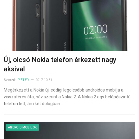
Új, olcsó Nokia telefon érkezett nagy
aksival
Szerző:
PÉTER
2017-10-31
Megérkezett a Nokia új, eddigi legolcsóbb androidos mobilja a
visszatérés óta, név szerint a Nokia 2. A Nokia 2 egy belépőszintű
telefon lett, ám két dologban…
ANDROID MOBILOK