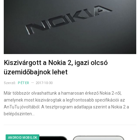
Kiszivárgott a Nokia 2, igazi olcsó
üzemidőbajnok lehet
Szerző:
PÉTER
2017-10-30
Már többször olvashattunk a hamarosan érkező Nokia 2-ről,
amelynek most kiszivárogtak a legfrontosabb specifikációi az
AnTuTu jóvoltából. A tesztprogram adatlapja szerint a Nokia 2 a
belépőszinten…
ANDROID MOBILOK