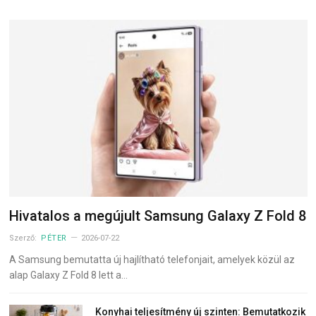
Hivatalos a megújult Samsung Galaxy Z Fold 8
Szerző:
PÉTER
2026-07-22
A Samsung bemutatta új hajlítható telefonjait, amelyek közül az
alap Galaxy Z Fold 8 lett a…
Konyhai teljesítmény új szinten: Bemutatkozik