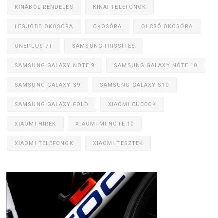
KÍNÁBÓL RENDELÉS
KÍNAI TELEFONOK
LEGJOBB OKOSÓRA
OKOSÓRA
OLCSÓ OKOSÓRA
ONEPLUS 7T
SAMSUNG FRISSÍTÉS
SAMSUNG GALAXY NOTE 9
SAMSUNG GALAXY NOTE 10
SAMSUNG GALAXY S9
SAMSUNG GALAXY S10
SAMSUNG GALAXY FOLD
XIAOMI CUCCOK
XIAOMI HÍREK
XIAOMI MI NOTE 10
XIAOMI TELEFONOK
XIAOMI TESZTEK