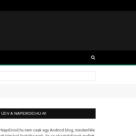
ÜDV A NAPIDROID.HU-N!
 NapiDroid.hu nem csak egy Andriod blog, mindenféle
ech témával foglalkozunk, és az okostelefonok mellett