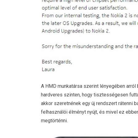
A HMD munkatársa szerint lényegében arról b
hardveres szinten, hogy tisztességesen futt
akkor szeretnének egy új rendszert rátenni bá
felhasználói élményt nyújt, és mivel ez ebbe
megtörténni.