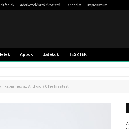
eltételek
Adatkezelési tájékoztató
Kapcsolat
Impresszum
letek
Appok
Játékok
TESZTEK
 kapja meg az Android 9.0 Pie frissítést
A
t