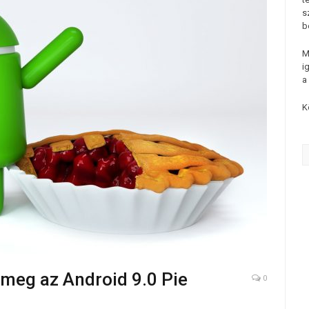
s
b
M
i
a
K
meg az Android 9.0 Pie
0