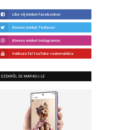
Like-olj minket Facebookon
Kövess minket Twitteren
Kövess minket Instagramon
Iratkozz fel YouTube-csatornánkra
EZEKRŐL SE MARADJ LE