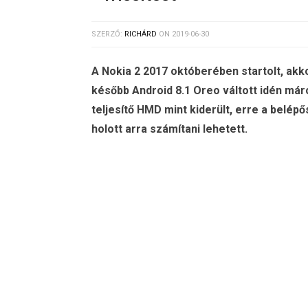
SZERZŐ:
RICHÁRD
ON
2019-06-30
A Nokia 2 2017 októberében startolt, akk
később Android 8.1 Oreo váltott idén már
teljesítő HMD mint kiderült, erre a belépő
holott arra számítani lehetett.