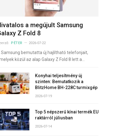
ivatalos a megújult Samsung
alaxy Z Fold 8
zerző:
PÉTER
2026-07-22
 Samsung bemutatta új hajlítható telefonjait,
melyek közül az alap Galaxy Z Fold 8 lett a…
Konyhai teljesítmény új
szinten: Bemutatkozik a
BlitzHome BH-228C turmixgép
2026-07-19
Top 5 népszerű kínai termék EU
raktárról júliusban
2026-07-14