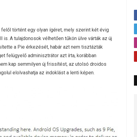
felől történt egy olyan ígéret, mely szerint két évig
is. A tulajdonosok vélhetően tűkön ülve várták az új
ítette a Pie érkezését, habár azt nem tisztázták
 felügyelő adminisztrátor azt írta, korábban
 nem kap semmilyen új frissítést, az utolsó droidos
angolul elolvashatja az indoklást a lenti képen.