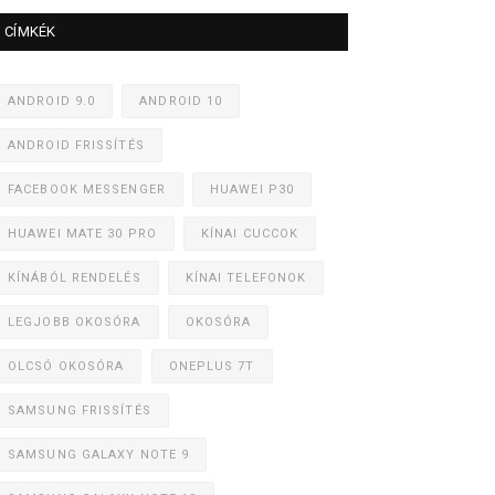
CÍMKÉK
ANDROID 9.0
ANDROID 10
ANDROID FRISSÍTÉS
FACEBOOK MESSENGER
HUAWEI P30
HUAWEI MATE 30 PRO
KÍNAI CUCCOK
KÍNÁBÓL RENDELÉS
KÍNAI TELEFONOK
LEGJOBB OKOSÓRA
OKOSÓRA
OLCSÓ OKOSÓRA
ONEPLUS 7T
SAMSUNG FRISSÍTÉS
SAMSUNG GALAXY NOTE 9