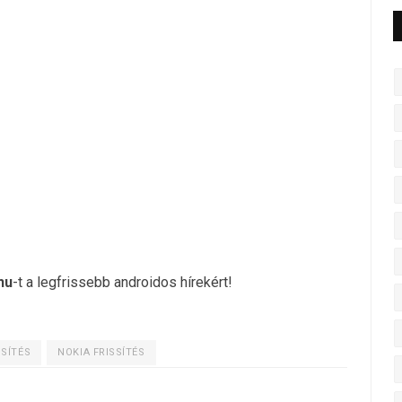
hu
-t a legfrissebb androidos hírekért!
SSÍTÉS
NOKIA FRISSÍTÉS