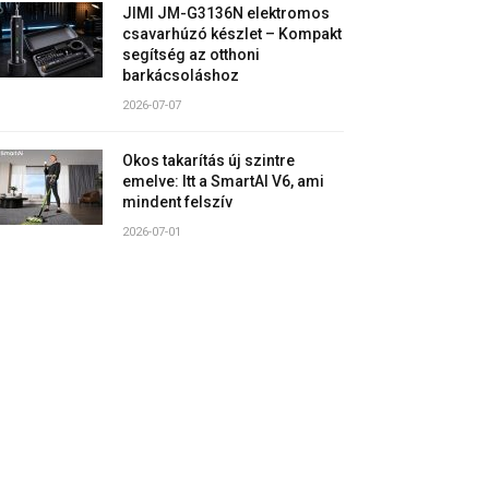
JIMI JM-G3136N elektromos
csavarhúzó készlet – Kompakt
segítség az otthoni
barkácsoláshoz
2026-07-07
Okos takarítás új szintre
emelve: Itt a SmartAI V6, ami
mindent felszív
2026-07-01