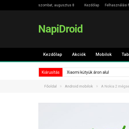
szombat, augusztus 8
Kezdőlap
Felhasználási f
NapiDroid
Kezdőlap
Akciók
Mobilok
Tab
Kiárusítás
Xiaomi kütyük áron alul
»
»
Főoldal
Android mobilok
A Nokia 2 mégsem