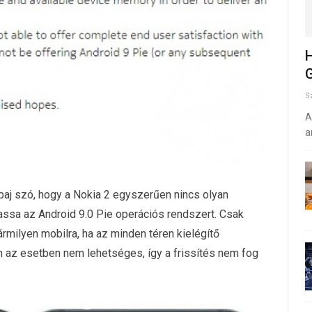
H
G
S
A
a
aj szó, hogy a Nokia 2 egyszerűen nincs olyan
assa az Android 9.0 Pie operációs rendszert. Csak
rmilyen mobilra, ha az minden téren kielégítő
n az esetben nem lehetséges, így a frissítés nem fog