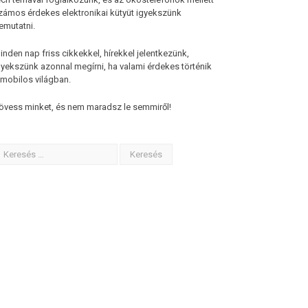
zámos érdekes elektronikai kütyüt igyekszünk
emutatni.
inden nap friss cikkekkel, hírekkel jelentkezünk,
gyekszünk azonnal megírni, ha valami érdekes történik
 mobilos világban.
övess minket, és nem maradsz le semmiről!