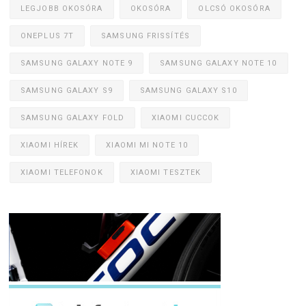
LEGJOBB OKOSÓRA
OKOSÓRA
OLCSÓ OKOSÓRA
ONEPLUS 7T
SAMSUNG FRISSÍTÉS
SAMSUNG GALAXY NOTE 9
SAMSUNG GALAXY NOTE 10
SAMSUNG GALAXY S9
SAMSUNG GALAXY S10
SAMSUNG GALAXY FOLD
XIAOMI CUCCOK
XIAOMI HÍREK
XIAOMI MI NOTE 10
XIAOMI TELEFONOK
XIAOMI TESZTEK