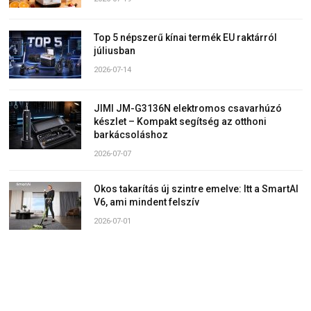
Top 5 népszerű kínai termék EU raktárról
júliusban
2026-07-14
JIMI JM-G3136N elektromos csavarhúzó
készlet – Kompakt segítség az otthoni
barkácsoláshoz
2026-07-07
Okos takarítás új szintre emelve: Itt a SmartAI
V6, ami mindent felszív
2026-07-01