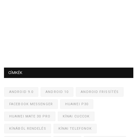
CÍMKÉK
ANDROID 9.0
ANDROID 10
ANDROID FRISSÍTÉS
FACEBOOK MESSENGER
HUAWEI P30
HUAWEI MATE 30 PRO
KÍNAI CUCCOK
KÍNÁBÓL RENDELÉS
KÍNAI TELEFONOK