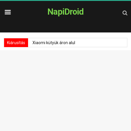
NapiDroid
Kiárusítás
Xiaomi kütyük áron alul