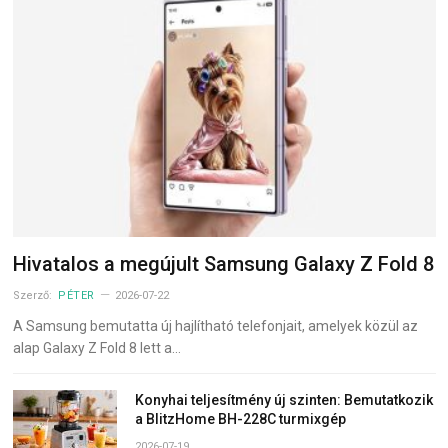
Hivatalos a megújult Samsung Galaxy Z Fold 8
Szerző:
PÉTER
2026-07-22
A Samsung bemutatta új hajlítható telefonjait, amelyek közül az
alap Galaxy Z Fold 8 lett a…
Konyhai teljesítmény új szinten: Bemutatkozik
a BlitzHome BH-228C turmixgép
2026-07-19