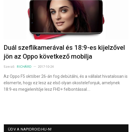
Duál szeflikamerával és 18:9-es kijelzővel
jön az Oppo következő mobilja
Szerző:
RICHÁRD
2017-10-24
Az Oppo F5 október 26-án fog debütálni, és a vállalat hivatalosan is
elismerte, hogy ez lesz az első olyan okostelefonjuk, amelynek
18:9-es megjelenítője lesz FHD+ felbontással.…
ÜDV A NAPIDROID.HU-N!