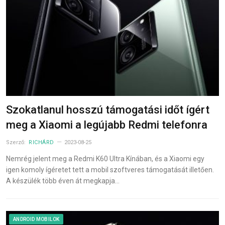
Szokatlanul hosszú támogatási időt ígért
meg a Xiaomi a legújabb Redmi telefonra
Szerző:
RICHÁRD
2023-08-25
Nemrég jelent meg a Redmi K60 Ultra Kínában, és a Xiaomi egy
igen komoly ígéretet tett a mobil szoftveres támogatását illetően.
A készülék több éven át megkapja…
ANDROID MOBILOK