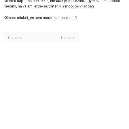
Minden nap friss cikkekkel, hírekkel jelentkezünk, igyekszünk azonnal
megírni, ha valami érdekes történik a mobilos világban.
Kövess minket, és nem maradsz le semmiről!