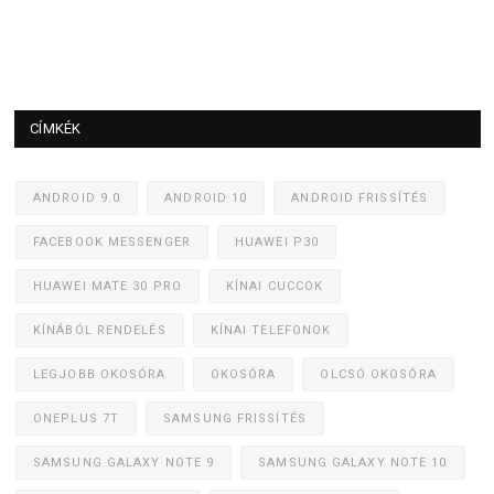
CÍMKÉK
ANDROID 9.0
ANDROID 10
ANDROID FRISSÍTÉS
FACEBOOK MESSENGER
HUAWEI P30
HUAWEI MATE 30 PRO
KÍNAI CUCCOK
KÍNÁBÓL RENDELÉS
KÍNAI TELEFONOK
LEGJOBB OKOSÓRA
OKOSÓRA
OLCSÓ OKOSÓRA
ONEPLUS 7T
SAMSUNG FRISSÍTÉS
SAMSUNG GALAXY NOTE 9
SAMSUNG GALAXY NOTE 10