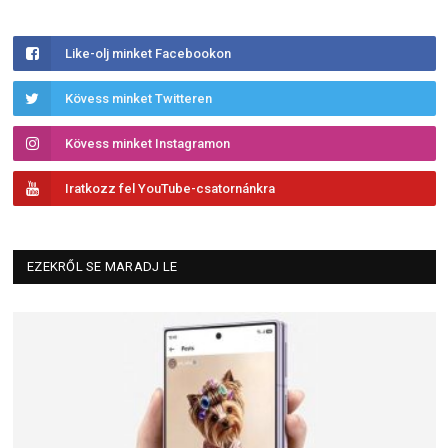
Like-olj minket Facebookon
Kövess minket Twitteren
Kövess minket Instagramon
Iratkozz fel YouTube-csatornánkra
EZEKRŐL SE MARADJ LE