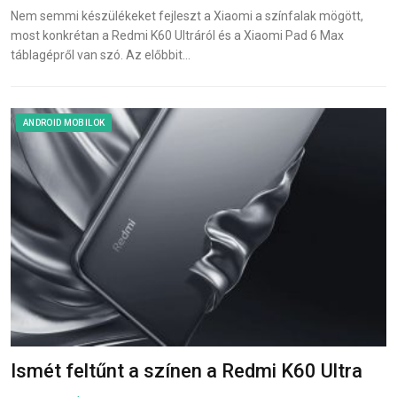
Nem semmi készülékeket fejleszt a Xiaomi a színfalak mögött,
most konkrétan a Redmi K60 Ultráról és a Xiaomi Pad 6 Max
táblagépről van szó. Az előbbit…
ANDROID MOBILOK
Ismét feltűnt a színen a Redmi K60 Ultra