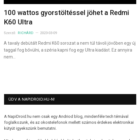
100 wattos gyorstöltéssel jöhet a Redmi
K60 Ultra
Szerző:
RICHÁRD
2023-03-09
A tavaly debütált Redmi K60 sorozat a nem túl távoli jövőben egy új
taggal fog bővülni, a széria kapni fog egy Ultra kiadást. Ez annyira
nem…
ÜDV A NAPIDROID.HU-N!
A NapiDroid.hu nem csak egy Andriod blog, mindenféle tech témával
foglalkozunk, és az okostelefonok mellett számos érdekes elektronikai
kütyüt igyekszünk bemutatni.