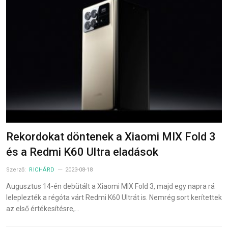
Rekordokat döntenek a Xiaomi MIX Fold 3
és a Redmi K60 Ultra eladások
Szerző:
RICHÁRD
2023-08-18
Augusztus 14-én debütált a Xiaomi MIX Fold 3, majd egy napra rá
leleplezték a régóta várt Redmi K60 Ultrát is. Nemrég sort kerítettek
az első értékesítésre,…