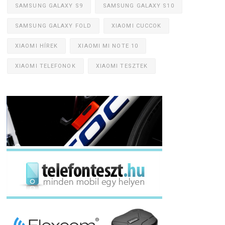
SAMSUNG GALAXY S9
SAMSUNG GALAXY S10
SAMSUNG GALAXY FOLD
XIAOMI CUCCOK
XIAOMI HÍREK
XIAOMI MI NOTE 10
XIAOMI TELEFONOK
XIAOMI TESZTEK