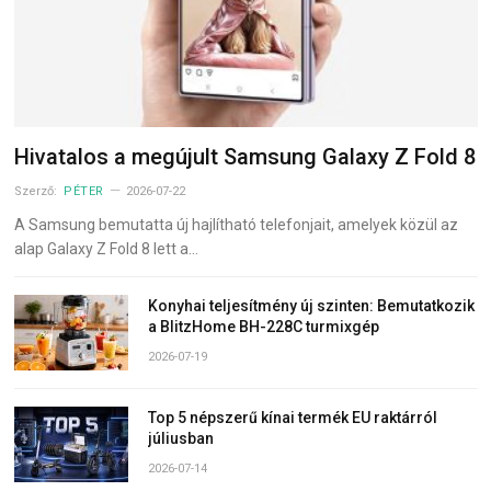
Hivatalos a megújult Samsung Galaxy Z Fold 8
Szerző:
PÉTER
2026-07-22
A Samsung bemutatta új hajlítható telefonjait, amelyek közül az
alap Galaxy Z Fold 8 lett a…
Konyhai teljesítmény új szinten: Bemutatkozik
a BlitzHome BH-228C turmixgép
2026-07-19
Top 5 népszerű kínai termék EU raktárról
júliusban
2026-07-14