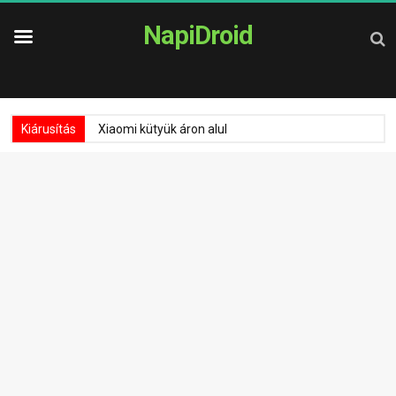
NapiDroid
Kiárusítás
Xiaomi kütyük áron alul