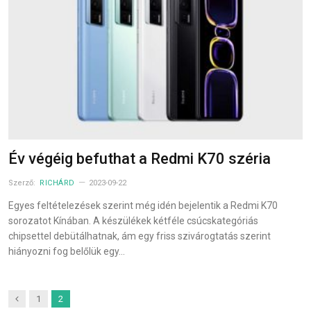
Év végéig befuthat a Redmi K70 széria
Szerző:
RICHÁRD
2023-09-22
Egyes feltételezések szerint még idén bejelentik a Redmi K70
sorozatot Kínában. A készülékek kétféle csúcskategóriás
chipsettel debütálhatnak, ám egy friss szivárogtatás szerint
hiányozni fog belőlük egy…
Previous
1
2