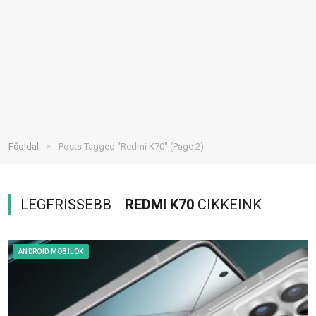
»
Főoldal
Posts Tagged "Redmi K70"
(Page 2)
LEGFRISSEBB
REDMI K70
CIKKEINK
ANDROID MOBILOK