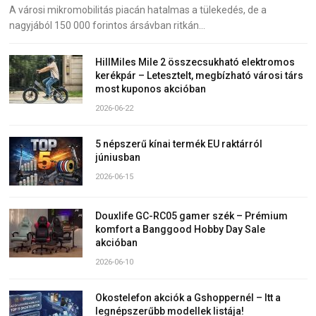
A városi mikromobilitás piacán hatalmas a tülekedés, de a
nagyjából 150 000 forintos ársávban ritkán…
HillMiles Mile 2 összecsukható elektromos
kerékpár – Letesztelt, megbízható városi társ
most kuponos akcióban
2026-06-22
5 népszerű kínai termék EU raktárról
júniusban
2026-06-15
Douxlife GC-RC05 gamer szék – Prémium
komfort a Banggood Hobby Day Sale
akcióban
2026-06-10
Okostelefon akciók a Gshoppernél – Itt a
legnépszerűbb modellek listája!