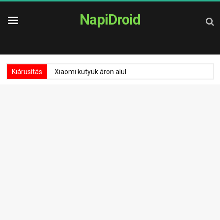
NapiDroid
Kiárusítás
Xiaomi kütyük áron alul