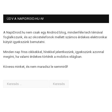
ÜDV A NAPIDROID.HU-N!
A NapiDroid.hu nem csak egy Andriod blog, mindenféle tech témával
foglalkozunk, és az okostelefonok mellett számos érdekes elektronikai
kütyüt igyekszünk bemutatni.
Minden nap friss cikkekkel, hírekkel jelentkezünk, igyekszünk azonnal
megírni, ha valami érdekes történik a mobilos világban.
Kövess minket, és nem maradsz le semmiről!