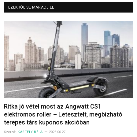
EZEKRŐL SE MARADJ LE
Ritka jó vétel most az Angwatt CS1
elektromos roller – Letesztelt, megbízható
terepes társ kuponos akcióban
Szerző:
KASTÉLY BÉLA
2026-06-27