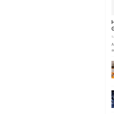
H
G
S
A
a