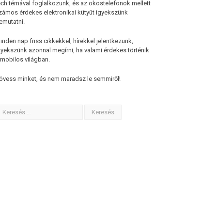
ech témával foglalkozunk, és az okostelefonok mellett
zámos érdekes elektronikai kütyüt igyekszünk
emutatni.
inden nap friss cikkekkel, hírekkel jelentkezünk,
gyekszünk azonnal megírni, ha valami érdekes történik
 mobilos világban.
övess minket, és nem maradsz le semmiről!