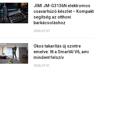
JIMI JM-G3136N elektromos
csavarhúzó készlet – Kompakt
segítség az otthoni
barkácsoláshoz
2026-07-07
Okos takarítás új szintre
emelve: Itt a SmartAI V6, ami
mindent felszív
2026-07-01