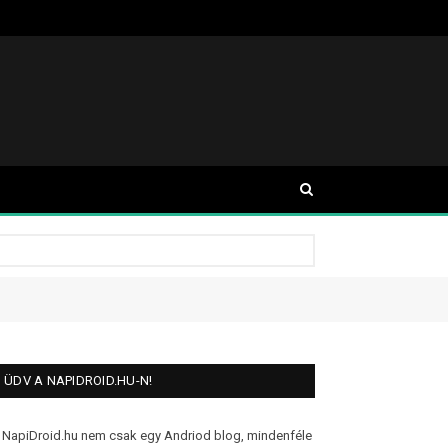
ÜDV A NAPIDROID.HU-N!
 NapiDroid.hu nem csak egy Andriod blog, mindenféle