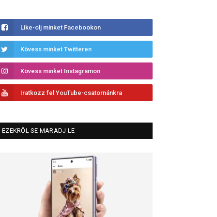
Like-olj minket Facebookon
Kövess minket Twitteren
Kövess minket Instagramon
Iratkozz fel YouTube-csatornánkra
EZEKRŐL SE MARADJ LE