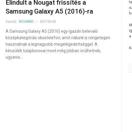
Elindult a Nougat frissítés a
t
s
Samsung Galaxy A5 (2016)-ra
b
Szerző:
RICHÁRD
2017-05-05
M
i
A Samsung Galaxy A5 (2016) egy igazán belevaló
a
középkategóriás okostelefon, amit nálunk is rengetegen
használnak a legnagyobb megelégedettséggel. A
K
készülék tulajdonosai most még jobban örülhetnek,
ugyanis…