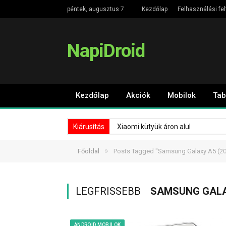
péntek, augusztus 7
Kezdőlap
Felhasználási fel
NapiDroid
Kezdőlap
Akciók
Mobilok
Tab
Kiárusítás
Xiaomi kütyük áron alul
»
Főoldal
Posts Tagged "Samsung Galaxy A5 (20
LEGFRISSEBB
SAMSUNG GALAX
ANDROID MOBILOK