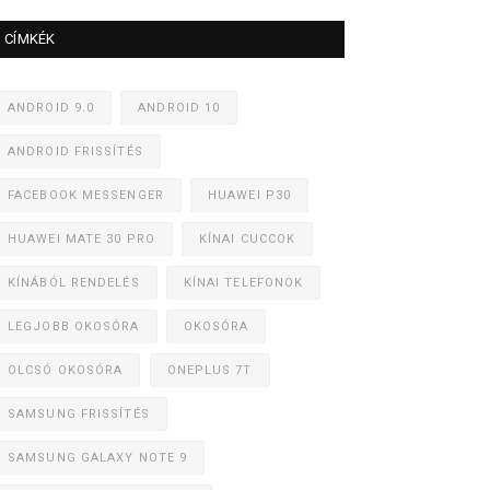
CÍMKÉK
ANDROID 9.0
ANDROID 10
ANDROID FRISSÍTÉS
FACEBOOK MESSENGER
HUAWEI P30
HUAWEI MATE 30 PRO
KÍNAI CUCCOK
KÍNÁBÓL RENDELÉS
KÍNAI TELEFONOK
LEGJOBB OKOSÓRA
OKOSÓRA
OLCSÓ OKOSÓRA
ONEPLUS 7T
SAMSUNG FRISSÍTÉS
SAMSUNG GALAXY NOTE 9