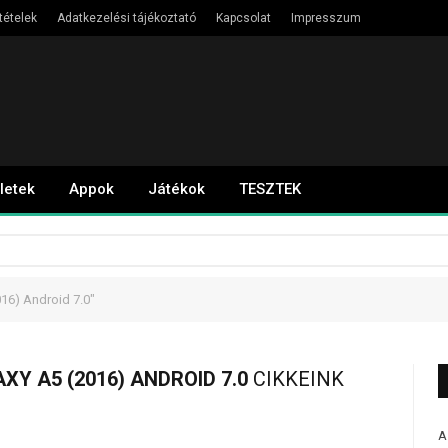
tételek
Adatkezelési tájékoztató
Kapcsolat
Impresszum
letek
Appok
Játékok
TESZTEK
16) Android 7.0"
Y A5 (2016) ANDROID 7.0
CIKKEINK
A