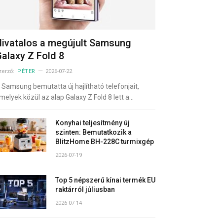
ivatalos a megújult Samsung
alaxy Z Fold 8
zerző:
PÉTER
2026-07-22
 Samsung bemutatta új hajlítható telefonjait,
melyek közül az alap Galaxy Z Fold 8 lett a…
Konyhai teljesítmény új
szinten: Bemutatkozik a
BlitzHome BH-228C turmixgép
2026-07-19
Top 5 népszerű kínai termék EU
raktárról júliusban
2026-07-14