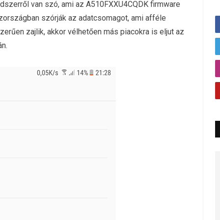
ndszerről van szó, ami az A510FXXU4CQDK firmware
szországban szórják az adatcsomagot, ami afféle
zerűen zajlik, akkor vélhetően más piacokra is eljut az
án.