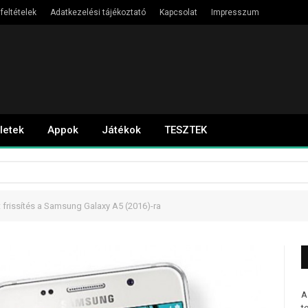
feltételek
Adatkezelési tájékoztató
Kapcsolat
Impresszum
letek
Appok
Játékok
TESZTEK
t frissítés a Samsung Galaxy A5 (2016)-ra
A
t