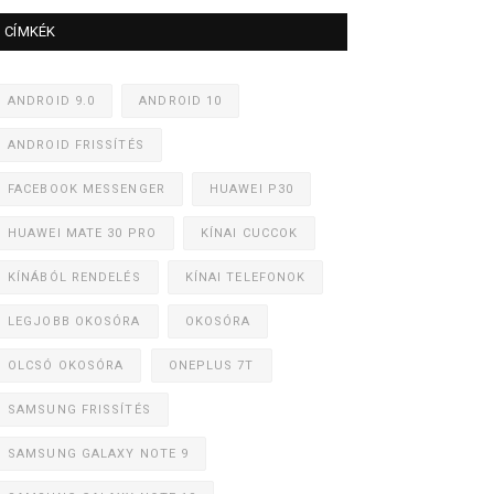
CÍMKÉK
ANDROID 9.0
ANDROID 10
ANDROID FRISSÍTÉS
FACEBOOK MESSENGER
HUAWEI P30
HUAWEI MATE 30 PRO
KÍNAI CUCCOK
KÍNÁBÓL RENDELÉS
KÍNAI TELEFONOK
LEGJOBB OKOSÓRA
OKOSÓRA
OLCSÓ OKOSÓRA
ONEPLUS 7T
SAMSUNG FRISSÍTÉS
SAMSUNG GALAXY NOTE 9