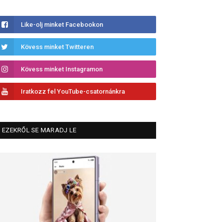
Like-olj minket Facebookon
Kövess minket Twitteren
Kövess minket Instagramon
Iratkozz fel YouTube-csatornánkra
EZEKRŐL SE MARADJ LE