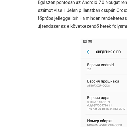
Egészen pontosan az Android 7.0 Nougat re
számot viseli. Jelen pillanatban csupán Oro
főpróba jelleggel bír. Ha minden rendeltetéss
új rendszer az elkövetkezendő hetek folyam