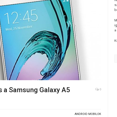
s
b
M
i
a
K
tés a Samsung Galaxy A5
0
ANDROID MOBILOK