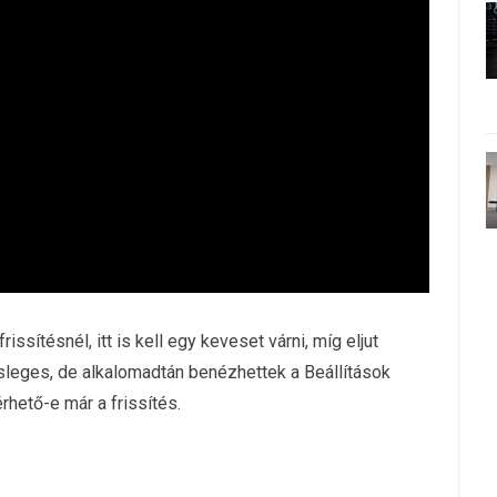
sítésnél, itt is kell egy keveset várni, míg eljut
sleges, de alkalomadtán benézhettek a Beállítások
hető-e már a frissítés.