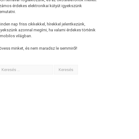
zámos érdekes elektronikai kütyüt igyekszünk
emutatni.
inden nap friss cikkekkel, hírekkel jelentkezünk,
gyekszünk azonnal megírni, ha valami érdekes történik
 mobilos világban.
övess minket, és nem maradsz le semmiről!