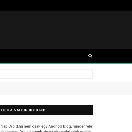
ÜDV A NAPIDROID.HU-N!
 NapiDroid.hu nem csak egy Andriod blog, mindenféle
ech témával foglalkozunk, és az okostelefonok mellett