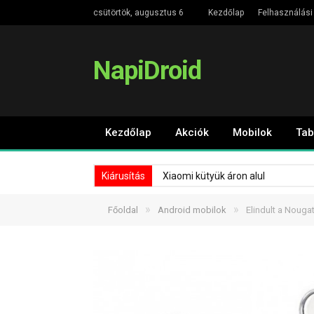
csütörtök, augusztus 6
Kezdőlap
Felhasználási 
NapiDroid
Kezdőlap
Akciók
Mobilok
Tab
Kiárusítás
Xiaomi kütyük áron alul
»
»
Főoldal
Android mobilok
Elindult a Nouga