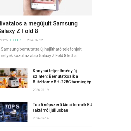
ivatalos a megújult Samsung
alaxy Z Fold 8
zerző:
PÉTER
2026-07-22
 Samsung bemutatta új hajlítható telefonjait,
melyek közül az alap Galaxy Z Fold 8 lett a…
Konyhai teljesítmény új
szinten: Bemutatkozik a
BlitzHome BH-228C turmixgép
2026-07-19
Top 5 népszerű kínai termék EU
raktárról júliusban
2026-07-14