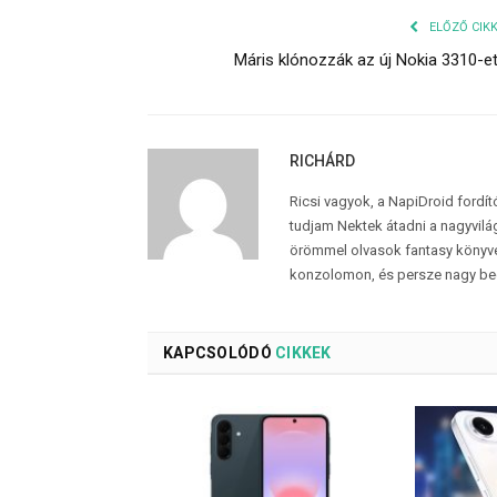
ELŐZŐ CIK
Máris klónozzák az új Nokia 3310-e
RICHÁRD
Ricsi vagyok, a NapiDroid fordí
tudjam Nektek átadni a nagyvilág
örömmel olvasok fantasy könyvek
konzolomon, és persze nagy be
KAPCSOLÓDÓ
CIKKEK