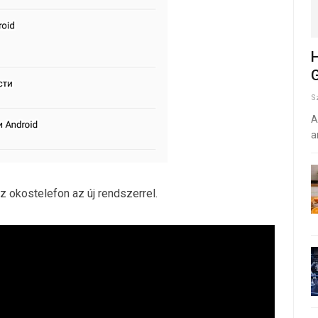
H
G
S
A
a
z okostelefon az új rendszerrel.