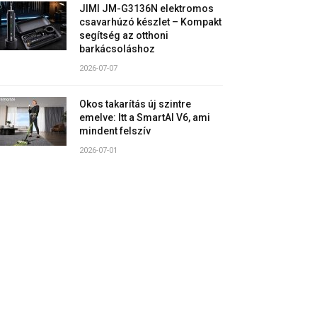
JIMI JM-G3136N elektromos
csavarhúzó készlet – Kompakt
segítség az otthoni
barkácsoláshoz
2026-07-07
Okos takarítás új szintre
emelve: Itt a SmartAI V6, ami
mindent felszív
2026-07-01