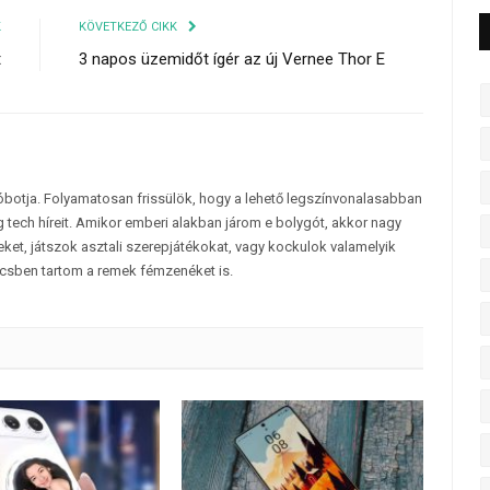
K
KÖVETKEZŐ CIKK
t
3 napos üzemidőt ígér az új Vernee Thor E
tóbotja. Folyamatosan frissülök, hogy a lehető legszínvonalasabban
 tech híreit. Amikor emberi alakban járom e bolygót, akkor nagy
et, játszok asztali szerepjátékokat, vagy kockulok valamelyik
csben tartom a remek fémzenéket is.