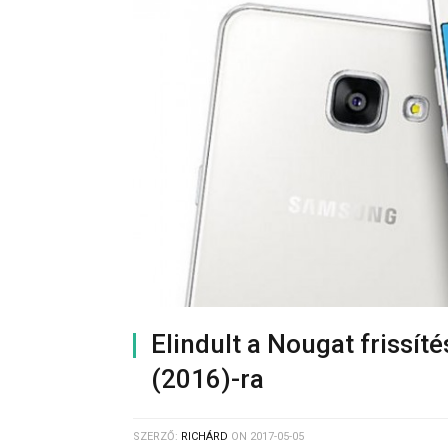
Elindult a Nougat frissí
(2016)-ra
SZERZŐ:
RICHÁRD
ON
2017-05-05