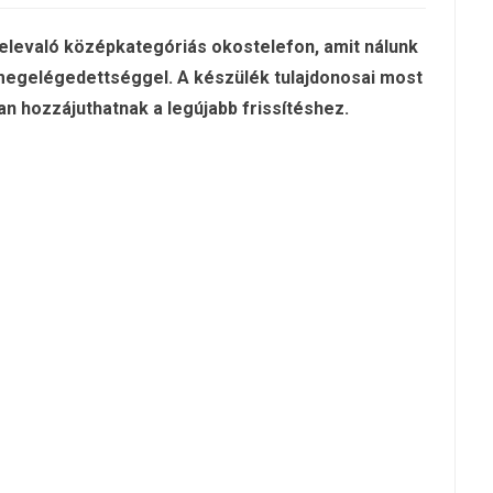
elevaló középkategóriás okostelefon, amit nálunk
megelégedettséggel. A készülék tulajdonosai most
n hozzájuthatnak a legújabb frissítéshez.