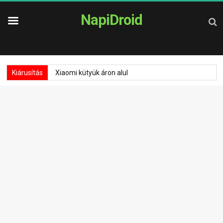
NapiDroid
Kiárusítás
Xiaomi kütyük áron alul