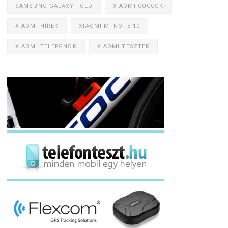
SAMSUNG GALAXY FOLD
XIAOMI CUCCOK
XIAOMI HÍREK
XIAOMI MI NOTE 10
XIAOMI TELEFONOK
XIAOMI TESZTEK