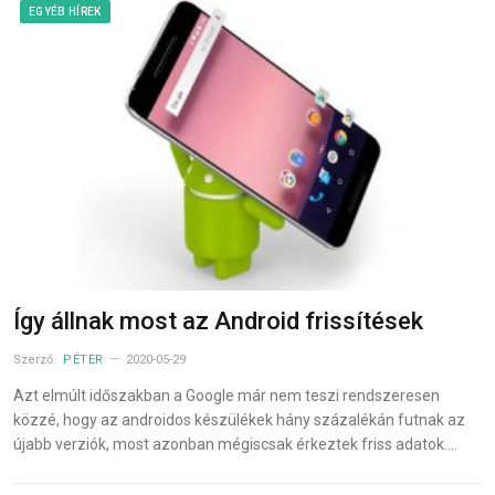
EGYÉB HÍREK
Így állnak most az Android frissítések
Szerző:
PÉTER
2020-05-29
Azt elmúlt időszakban a Google már nem teszi rendszeresen
közzé, hogy az androidos készülékek hány százalékán futnak az
újabb verziók, most azonban mégiscsak érkeztek friss adatok.…