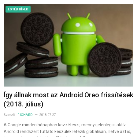
EGYÉB HÍREK
Így állnak most az Android Oreo frissítések
(2018. július)
Szerző:
RICHÁRD
2018-07-27
A Google minden hónapban közzéteszi, mennyi jelenleg is aktív
Android rendszert futtató készülék létezik globálisan, illetve azt is,