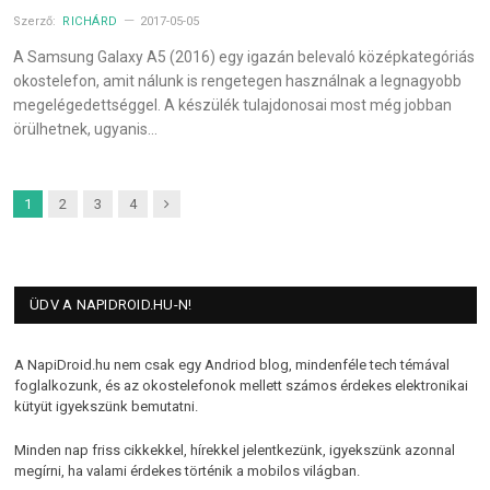
Szerző:
RICHÁRD
2017-05-05
A Samsung Galaxy A5 (2016) egy igazán belevaló középkategóriás
okostelefon, amit nálunk is rengetegen használnak a legnagyobb
megelégedettséggel. A készülék tulajdonosai most még jobban
örülhetnek, ugyanis…
Next
1
2
3
4
ÜDV A NAPIDROID.HU-N!
A NapiDroid.hu nem csak egy Andriod blog, mindenféle tech témával
foglalkozunk, és az okostelefonok mellett számos érdekes elektronikai
kütyüt igyekszünk bemutatni.
Minden nap friss cikkekkel, hírekkel jelentkezünk, igyekszünk azonnal
megírni, ha valami érdekes történik a mobilos világban.