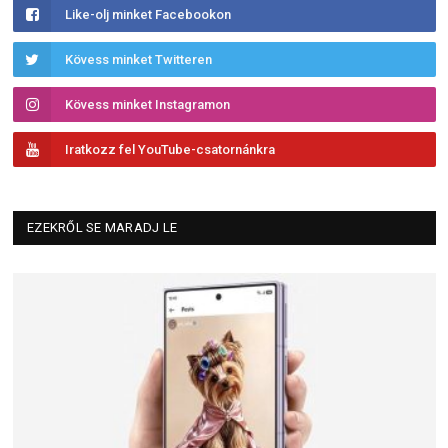
Like-olj minket Facebookon
Kövess minket Twitteren
Kövess minket Instagramon
Iratkozz fel YouTube-csatornánkra
EZEKRŐL SE MARADJ LE