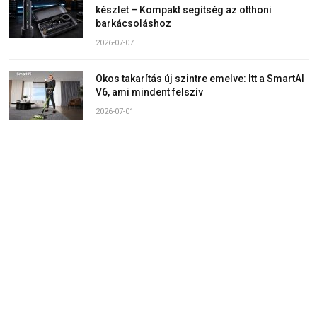
készlet – Kompakt segítség az otthoni
barkácsoláshoz
2026-07-07
Okos takarítás új szintre emelve: Itt a SmartAI
V6, ami mindent felszív
2026-07-01