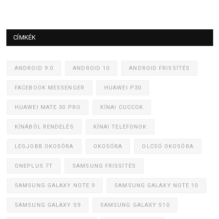
CÍMKÉK
ANDROID 9.0
ANDROID 10
ANDROID FRISSÍTÉS
FACEBOOK MESSENGER
HUAWEI P30
HUAWEI MATE 30 PRO
KÍNAI CUCCOK
KÍNÁBÓL RENDELÉS
KÍNAI TELEFONOK
LEGJOBB OKOSÓRA
OKOSÓRA
OLCSÓ OKOSÓRA
ONEPLUS 7T
SAMSUNG FRISSÍTÉS
SAMSUNG GALAXY NOTE 9
SAMSUNG GALAXY NOTE 10
SAMSUNG GALAXY S9
SAMSUNG GALAXY S10