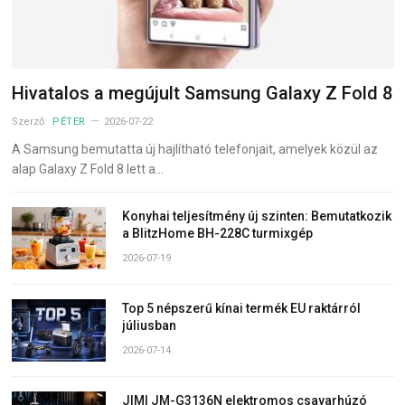
Hivatalos a megújult Samsung Galaxy Z Fold 8
Szerző:
PÉTER
2026-07-22
A Samsung bemutatta új hajlítható telefonjait, amelyek közül az
alap Galaxy Z Fold 8 lett a…
Konyhai teljesítmény új szinten: Bemutatkozik
a BlitzHome BH-228C turmixgép
2026-07-19
Top 5 népszerű kínai termék EU raktárról
júliusban
2026-07-14
JIMI JM-G3136N elektromos csavarhúzó