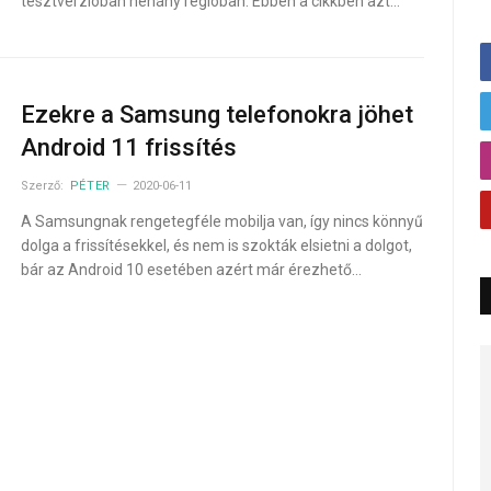
tesztverzióban néhány régióban. Ebben a cikkben azt…
Ezekre a Samsung telefonokra jöhet
Android 11 frissítés
Szerző:
PÉTER
2020-06-11
A Samsungnak rengetegféle mobilja van, így nincs könnyű
dolga a frissítésekkel, és nem is szokták elsietni a dolgot,
bár az Android 10 esetében azért már érezhető…