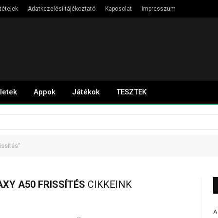
tételek
Adatkezelési tájékoztató
Kapcsolat
Impresszum
letek
Appok
Játékok
TESZTEK
ssítés"
XY A50 FRISSÍTÉS
CIKKEINK
A