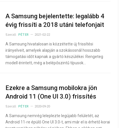
A Samsung bejelentette: legalább 4
évig frissíti a 2018 utáni telefonjait
Szerző:
PÉTER
2021-02-22
A Samsung hivatalosan is közzétette új frissítési
irányelveit, amelyek alapján a szokásosnál hosszabb
támogatási időt kapnak a gyártó készülékei. Rengeteg
modell érintett, még a belépőszintű típusok…
Ezekre a Samsung mobilokra jön
Android 11 (One UI 3.0) frissítés
Szerző:
PÉTER
2020-09-20
A Samsung nemrég leleplezte legújabb felületét, az
Android 11-re épülő One UI 3.0-t, ami már el is érhető korai