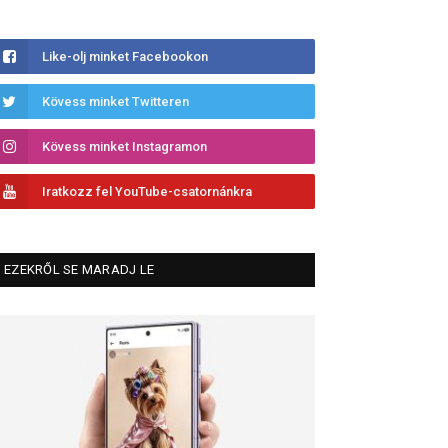
Like-olj minket Facebookon
Kövess minket Twitteren
Kövess minket Instagramon
Iratkozz fel YouTube-csatornánkra
EZEKRŐL SE MARADJ LE