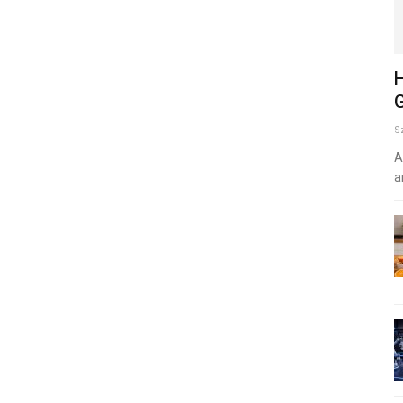
H
G
S
A
a