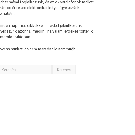
ech témával foglalkozunk, és az okostelefonok mellett
zámos érdekes elektronikai kütyüt igyekszünk
emutatni.
inden nap friss cikkekkel, hírekkel jelentkezünk,
gyekszünk azonnal megírni, ha valami érdekes történik
 mobilos világban.
övess minket, és nem maradsz le semmiről!