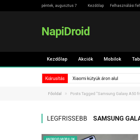
péntek, augusztus 7
Kezdőlap
Felhasználási fel
NapiDroid
Kezdőlap
Akciók
Mobilok
Tab
Kiárusítás
Xiaomi kütyük áron alul
»
Főoldal
Posts Tagged "Samsung Galaxy A50 fri
LEGFRISSEBB
SAMSUNG GALA
ANDROID MOBILOK