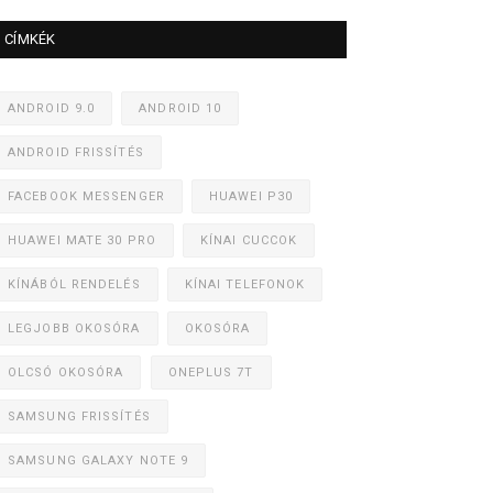
CÍMKÉK
ANDROID 9.0
ANDROID 10
ANDROID FRISSÍTÉS
FACEBOOK MESSENGER
HUAWEI P30
HUAWEI MATE 30 PRO
KÍNAI CUCCOK
KÍNÁBÓL RENDELÉS
KÍNAI TELEFONOK
LEGJOBB OKOSÓRA
OKOSÓRA
OLCSÓ OKOSÓRA
ONEPLUS 7T
SAMSUNG FRISSÍTÉS
SAMSUNG GALAXY NOTE 9