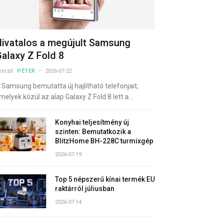
ivatalos a megújult Samsung
alaxy Z Fold 8
zerző:
PÉTER
2026-07-22
 Samsung bemutatta új hajlítható telefonjait,
melyek közül az alap Galaxy Z Fold 8 lett a…
Konyhai teljesítmény új
szinten: Bemutatkozik a
BlitzHome BH-228C turmixgép
2026-07-19
Top 5 népszerű kínai termék EU
raktárról júliusban
2026-07-14