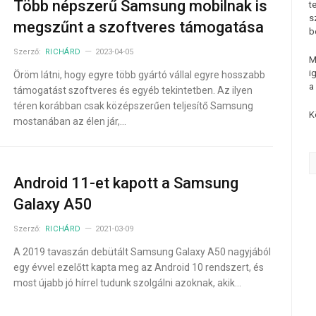
Több népszerű Samsung mobilnak is
t
s
megszűnt a szoftveres támogatása
b
Szerző:
RICHÁRD
2023-04-05
M
i
Öröm látni, hogy egyre több gyártó vállal egyre hosszabb
a
támogatást szoftveres és egyéb tekintetben. Az ilyen
téren korábban csak középszerűen teljesítő Samsung
K
mostanában az élen jár,…
Android 11-et kapott a Samsung
Galaxy A50
Szerző:
RICHÁRD
2021-03-09
A 2019 tavaszán debütált Samsung Galaxy A50 nagyjából
egy évvel ezelőtt kapta meg az Android 10 rendszert, és
most újabb jó hírrel tudunk szolgálni azoknak, akik…