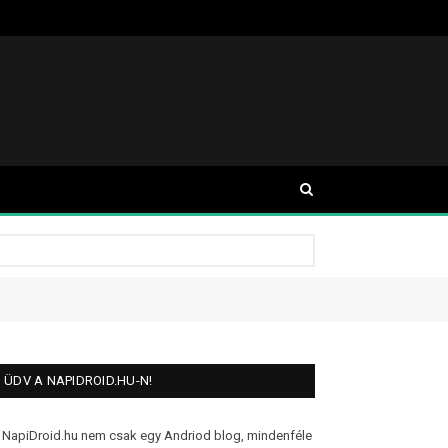
ÜDV A NAPIDROID.HU-N!
 NapiDroid.hu nem csak egy Andriod blog, mindenféle