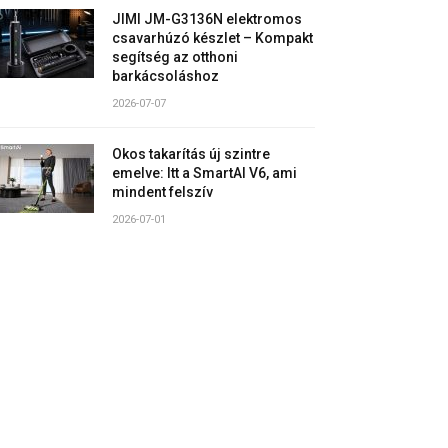
JIMI JM-G3136N elektromos
csavarhúzó készlet – Kompakt
segítség az otthoni
barkácsoláshoz
2026-07-07
Okos takarítás új szintre
emelve: Itt a SmartAI V6, ami
mindent felszív
2026-07-01