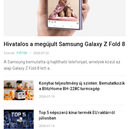
Hivatalos a megújult Samsung Galaxy Z Fold 8
Szerző:
PÉTER
2026-07-22
A Samsung bemutatta új hajlítható telefonjait, amelyek közül az
alap Galaxy Z Fold 8 lett a…
Konyhai teljesítmény új szinten: Bemutatkozik
a BlitzHome BH-228C turmixgép
2026-07-19
Top 5 népszerű kínai termék EU raktárról
júliusban
2026-07-14