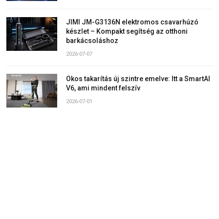
JIMI JM-G3136N elektromos csavarhúzó
készlet – Kompakt segítség az otthoni
barkácsoláshoz
2026-07-07
Okos takarítás új szintre emelve: Itt a SmartAI
V6, ami mindent felszív
2026-07-01