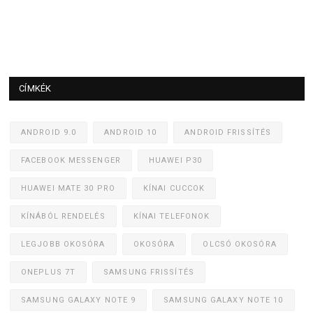
CÍMKÉK
ANDROID 9.0
ANDROID 10
ANDROID FRISSÍTÉS
FACEBOOK MESSENGER
HUAWEI P30
HUAWEI MATE 30 PRO
KÍNAI CUCCOK
KÍNÁBÓL RENDELÉS
KÍNAI TELEFONOK
LEGJOBB OKOSÓRA
OKOSÓRA
OLCSÓ OKOSÓRA
ONEPLUS 7T
SAMSUNG FRISSÍTÉS
SAMSUNG GALAXY NOTE 9
SAMSUNG GALAXY NOTE 10