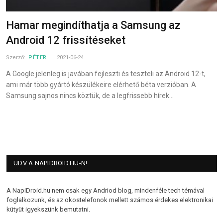
Hamar megindíthatja a Samsung az
Android 12 frissítéseket
Szerző:
PÉTER
2021-06-24
A Google jelenleg is javában fejleszti és teszteli az Android 12-t,
ami már több gyártó készülékeire elérhető béta verzióban. A
Samsung sajnos nincs köztük, de a legfrissebb hírek…
ÜDV A NAPIDROID.HU-N!
A NapiDroid.hu nem csak egy Andriod blog, mindenféle tech témával
foglalkozunk, és az okostelefonok mellett számos érdekes elektronikai
kütyüt igyekszünk bemutatni.