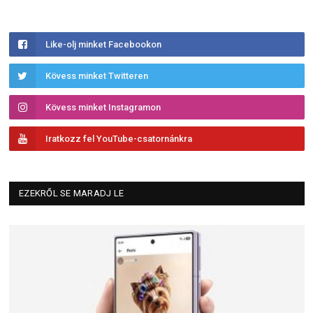
Like-olj minket Facebookon
Kövess minket Twitteren
Kövess minket Instagramon
Iratkozz fel YouTube-csatornánkra
EZEKRŐL SE MARADJ LE