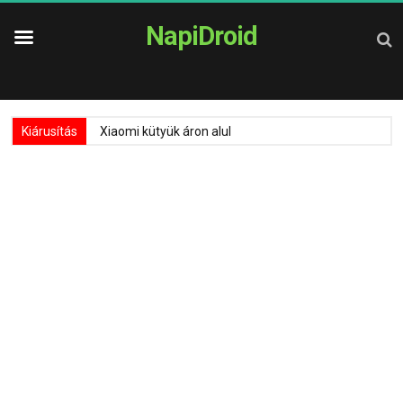
NapiDroid
Kiárusítás
Xiaomi kütyük áron alul