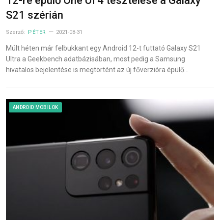
12-re épülő One UI 4 tesztelése a Galaxy
S21 szérián
Szerző:
PÉTER
2021-08-31
Múlt héten már felbukkant egy Android 12-t futtató Galaxy S21
Ultra a Geekbench adatbázisában, most pedig a Samsung
hivatalos bejelentése is megtörtént az új főverzióra épülő…
ANDROID MOBILOK