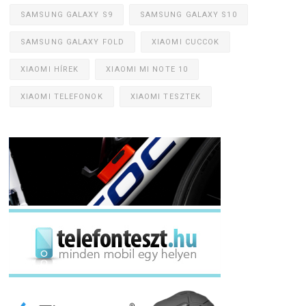
SAMSUNG GALAXY S9
SAMSUNG GALAXY S10
SAMSUNG GALAXY FOLD
XIAOMI CUCCOK
XIAOMI HÍREK
XIAOMI MI NOTE 10
XIAOMI TELEFONOK
XIAOMI TESZTEK