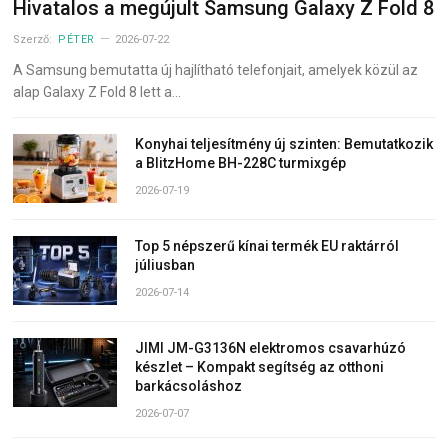
Hivatalos a megújult Samsung Galaxy Z Fold 8
Szerző:
PÉTER
2026-07-22
A Samsung bemutatta új hajlítható telefonjait, amelyek közül az
alap Galaxy Z Fold 8 lett a…
Konyhai teljesítmény új szinten: Bemutatkozik
a BlitzHome BH-228C turmixgép
2026-07-19
Top 5 népszerű kínai termék EU raktárról
júliusban
2026-07-14
JIMI JM-G3136N elektromos csavarhúzó
készlet – Kompakt segítség az otthoni
barkácsoláshoz
2026-07-07