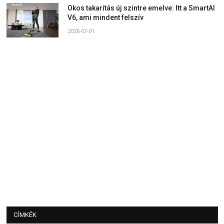
Okos takarítás új szintre emelve: Itt a SmartAI
V6, ami mindent felszív
2026-07-01
CÍMKÉK