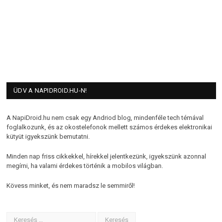
ÜDV A NAPIDROID.HU-N!
A NapiDroid.hu nem csak egy Andriod blog, mindenféle tech témával
foglalkozunk, és az okostelefonok mellett számos érdekes elektronikai
kütyüt igyekszünk bemutatni.
Minden nap friss cikkekkel, hírekkel jelentkezünk, igyekszünk azonnal
megírni, ha valami érdekes történik a mobilos világban.
Kövess minket, és nem maradsz le semmiről!