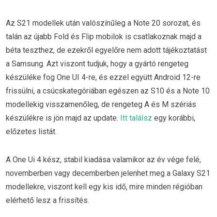
Az S21 modellek után valószínűleg a Note 20 sorozat, és
talán az újabb Fold és Flip mobilok is csatlakoznak majd a
béta teszthez, de ezekről egyelőre nem adott tájékoztatást
a Samsung. Azt viszont tudjuk, hogy a gyártó rengeteg
készüléke fog One UI 4-re, és ezzel együtt Android 12-re
frissülni, a csúcskategóriában egészen az S10 és a Note 10
modellekig visszamenőleg, de rengeteg A és M szériás
készülékre is jön majd az update.
Itt találsz
egy korábbi,
előzetes listát.
A One Ui 4 kész, stabil kiadása valamikor az év vége felé,
novemberben vagy decemberben jelenhet meg a Galaxy S21
modellekre, viszont kell egy kis idő, mire minden régióban
elérhető lesz a frissítés.