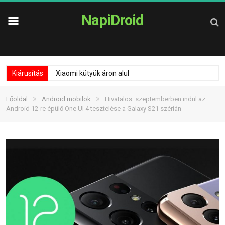
NapiDroid
Kiárusítás
Xiaomi kütyük áron alul
»
»
Főoldal
Android mobilok
Hivatalos: szeptemberben indul az
Android 12-re épülő One UI 4 tesztelése a Galaxy S21 szérián