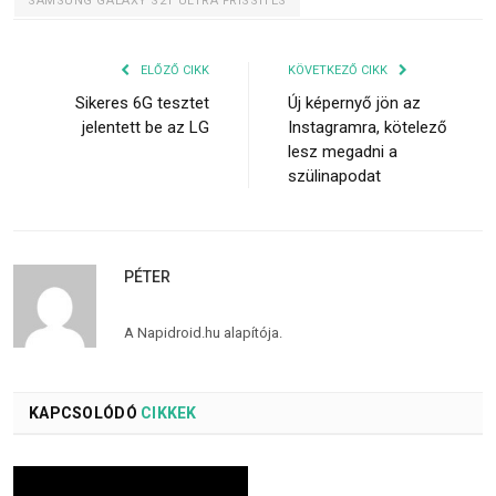
SAMSUNG GALAXY S21 ULTRA FRISSÍTÉS
ELŐZŐ CIKK
KÖVETKEZŐ CIKK
Sikeres 6G tesztet
Új képernyő jön az
jelentett be az LG
Instagramra, kötelező
lesz megadni a
szülinapodat
PÉTER
A Napidroid.hu alapítója.
KAPCSOLÓDÓ
CIKKEK