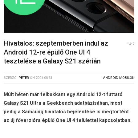
Hivatalos: szeptemberben indul az
0
Android 12-re épülő One UI 4
tesztelése a Galaxy S21 szérián
SZERZŐ:
PÉTER
ON
2021-08-31
ANDROID MOBILOK
Múlt héten már felbukkant egy Android 12-t futtató
Galaxy S21 Ultra a Geekbench adatbázisában, most
pedig a Samsung hivatalos bejelentése is megtörtént
az új főverzióra épülő One UI 4 felülettel kapcsolatban.