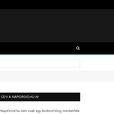
ÜDV A NAPIDROID.HU-N!
 NapiDroid.hu nem csak egy Andriod blog, mindenféle