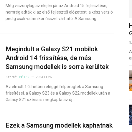
Még viszonylag az elején jár az Android 15 fejlesztése,
nemrég adták ki az első fejlesztői előzetest, a kész verzió
pedig csak valamikor ősszel várható. A Samsung…
H
G
S
Megindult a Galaxy S21 mobilok
A
Android 14 frissítése, de más
a
Samsung modellek is sorra kerültek
Szerző:
PÉTER
2023-11-26
Az elmúlt 1-2 hétben eléggé felpörögtek a Samsung
frissítései, a Galaxy S23 és a Galaxy S22 modellek után a
Galaxy S21 széria is megkapta az új…
Ezek a Samsung modellek kaphatnak