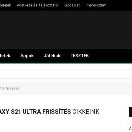
tételek
Adatkezelési tájékoztató
Kapcsolat
Impresszum
letek
Appok
Játékok
TESZTEK
a frissítés"
Y S21 ULTRA FRISSÍTÉS
CIKKEINK
A