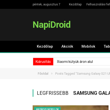
péntek, augusztus 7
Kezdőlap
Felhasználási fel
NapiDroid
Kezdőlap
Akciók
Mobilok
Tab
Kiárusítás
Xiaomi kütyük áron alul
»
Főoldal
Posts Tagged "Samsung Galaxy S21 Ultr
LEGFRISSEBB
SAMSUNG GALAX
ANDROID MOBILOK