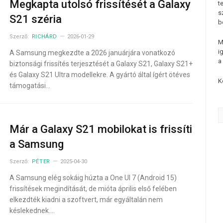
Megkapta utolsó frissítését a Galaxy
t
s
S21 széria
b
Szerző:
RICHÁRD
2026-01-29
M
i
A Samsung megkezdte a 2026 januárjára vonatkozó
a
biztonsági frissítés terjesztését a Galaxy S21, Galaxy S21+
és Galaxy S21 Ultra modellekre. A gyártó által ígért ötéves
K
támogatási…
Már a Galaxy S21 mobilokat is frissíti
a Samsung
Szerző:
PÉTER
2025-04-30
A Samsung elég sokáig húzta a One UI 7 (Android 15)
frissítések megindítását, de mióta április első felében
elkezdték kiadni a szoftvert, már egyáltalán nem
késlekednek.…