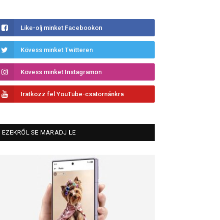
Like-olj minket Facebookon
Kövess minket Twitteren
Kövess minket Instagramon
Iratkozz fel YouTube-csatornánkra
EZEKRŐL SE MARADJ LE