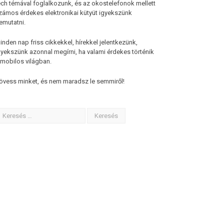
ech témával foglalkozunk, és az okostelefonok mellett
zámos érdekes elektronikai kütyüt igyekszünk
emutatni.
inden nap friss cikkekkel, hírekkel jelentkezünk,
gyekszünk azonnal megírni, ha valami érdekes történik
 mobilos világban.
övess minket, és nem maradsz le semmiről!