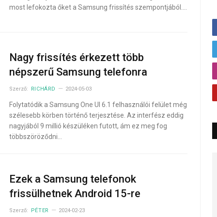
most lefokozta őket a Samsung frissítés szempontjából.…
Nagy frissítés érkezett több
népszerű Samsung telefonra
Szerző:
RICHÁRD
2024-05-03
Folytatódik a Samsung One UI 6.1 felhasználói felület még
szélesebb körben történő terjesztése. Az interfész eddig
nagyjából 9 millió készüléken futott, ám ez meg fog
többszöröződni…
Ezek a Samsung telefonok
frissülhetnek Android 15-re
Szerző:
PÉTER
2024-02-23