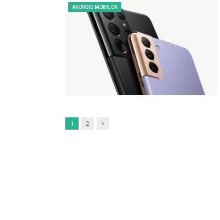
ANDROID MOBILOK
Next
1
2