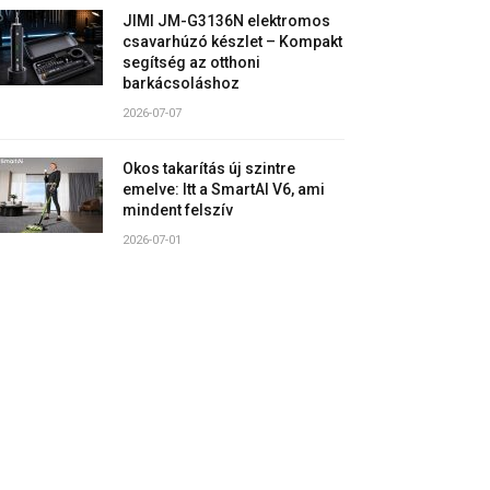
JIMI JM-G3136N elektromos
csavarhúzó készlet – Kompakt
segítség az otthoni
barkácsoláshoz
2026-07-07
Okos takarítás új szintre
emelve: Itt a SmartAI V6, ami
mindent felszív
2026-07-01