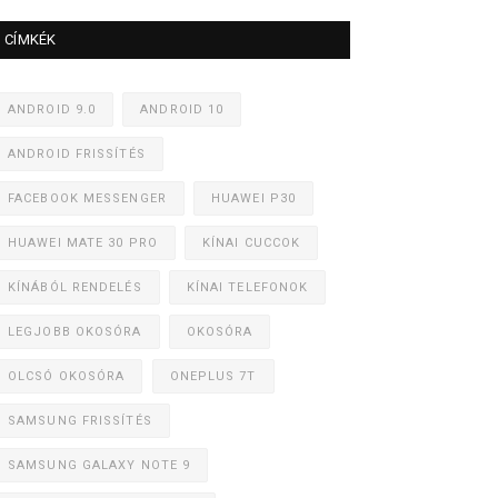
CÍMKÉK
ANDROID 9.0
ANDROID 10
ANDROID FRISSÍTÉS
FACEBOOK MESSENGER
HUAWEI P30
HUAWEI MATE 30 PRO
KÍNAI CUCCOK
KÍNÁBÓL RENDELÉS
KÍNAI TELEFONOK
LEGJOBB OKOSÓRA
OKOSÓRA
OLCSÓ OKOSÓRA
ONEPLUS 7T
SAMSUNG FRISSÍTÉS
SAMSUNG GALAXY NOTE 9