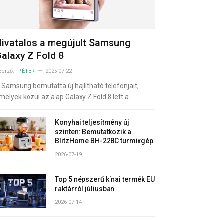
ivatalos a megújult Samsung
alaxy Z Fold 8
zerző:
PÉTER
2026-07-22
 Samsung bemutatta új hajlítható telefonjait,
melyek közül az alap Galaxy Z Fold 8 lett a…
Konyhai teljesítmény új
szinten: Bemutatkozik a
BlitzHome BH-228C turmixgép
2026-07-19
Top 5 népszerű kínai termék EU
raktárról júliusban
2026-07-14