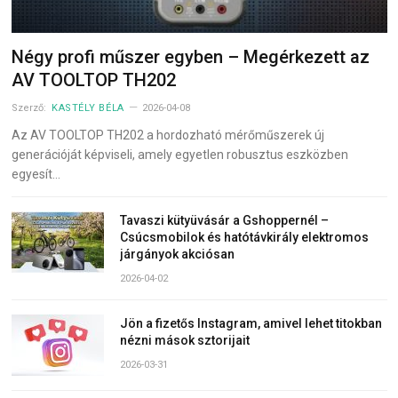
Négy profi műszer egyben – Megérkezett az
AV TOOLTOP TH202
Szerző:
KASTÉLY BÉLA
2026-04-08
Az AV TOOLTOP TH202 a hordozható mérőműszerek új
generációját képviseli, amely egyetlen robusztus eszközben
egyesít…
Tavaszi kütyüvásár a Gshoppernél –
Csúcsmobilok és hatótávkirály elektromos
járgányok akciósan
2026-04-02
Jön a fizetős Instagram, amivel lehet titokban
nézni mások sztorijait
2026-03-31