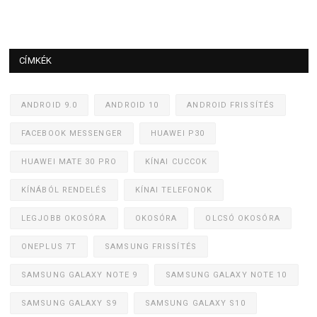
CÍMKÉK
ANDROID 9.0
ANDROID 10
ANDROID FRISSÍTÉS
FACEBOOK MESSENGER
HUAWEI P30
HUAWEI MATE 30 PRO
KÍNAI CUCCOK
KÍNÁBÓL RENDELÉS
KÍNAI TELEFONOK
LEGJOBB OKOSÓRA
OKOSÓRA
OLCSÓ OKOSÓRA
ONEPLUS 7T
SAMSUNG FRISSÍTÉS
SAMSUNG GALAXY NOTE 9
SAMSUNG GALAXY NOTE 10
SAMSUNG GALAXY S9
SAMSUNG GALAXY S10