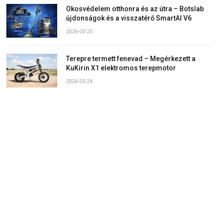
Okosvédelem otthonra és az útra – Botslab
újdonságok és a visszatérő SmartAI V6
2026-03-25
Terepre termett fenevad – Megérkezett a
KuKirin X1 elektromos terepmotor
2026-03-24