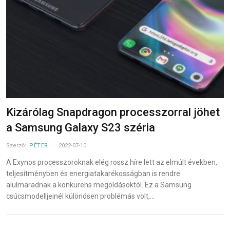
Kizárólag Snapdragon processzorral jöhet
a Samsung Galaxy S23 széria
Szerző:
PÉTER
2022-07-10
A Exynos processzoroknak elég rossz híre lett az elmúlt években,
teljesítményben és energiatakarékosságban is rendre
alulmaradnak a konkurens megoldásoktól. Ez a Samsung
csúcsmodelljeinél különösen problémás volt,…