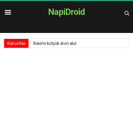
NapiDroid
Kiárusítás
Xiaomi kütyük áron alul