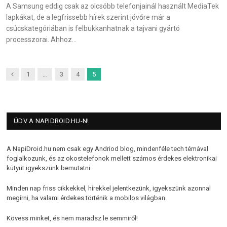
A Samsung eddig csak az olcsóbb telefonjainál használt MediaTek
lapkákat, de a legfrissebb hírek szerint jövőre már a
csúcskategóriában is felbukkanhatnak a tajvani gyártó
processzorai. Ahhoz…
Previous
1
…
3
4
5
ÜDV A NAPIDROID.HU-N!
A NapiDroid.hu nem csak egy Andriod blog, mindenféle tech témával
foglalkozunk, és az okostelefonok mellett számos érdekes elektronikai
kütyüt igyekszünk bemutatni.
Minden nap friss cikkekkel, hírekkel jelentkezünk, igyekszünk azonnal
megírni, ha valami érdekes történik a mobilos világban.
Kövess minket, és nem maradsz le semmiről!