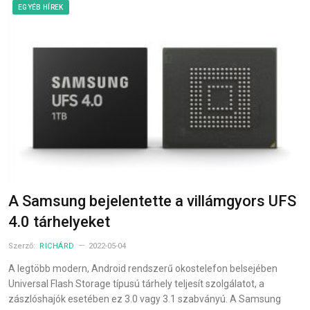
EGYÉB HÍREK
A Samsung bejelentette a villámgyors UFS
4.0 tárhelyeket
Szerző:
RICHÁRD
2022-05-04
A legtöbb modern, Android rendszerű okostelefon belsejében
Universal Flash Storage típusú tárhely teljesít szolgálatot, a
zászlóshajók esetében ez 3.0 vagy 3.1 szabványú. A Samsung