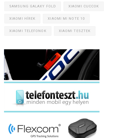
SAMSUNG GALAXY FOLD
XIAOMI CUCCOK
XIAOMI HÍREK
XIAOMI MI NOTE 10
XIAOMI TELEFONOK
XIAOMI TESZTEK