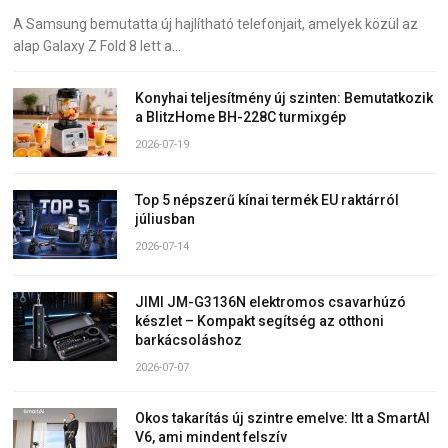
A Samsung bemutatta új hajlítható telefonjait, amelyek közül az
alap Galaxy Z Fold 8 lett a…
Konyhai teljesítmény új szinten: Bemutatkozik
a BlitzHome BH-228C turmixgép
2026-07-19
Top 5 népszerű kínai termék EU raktárról
júliusban
2026-07-14
JIMI JM-G3136N elektromos csavarhúzó
készlet – Kompakt segítség az otthoni
barkácsoláshoz
2026-07-07
Okos takarítás új szintre emelve: Itt a SmartAI
V6, ami mindent felszív