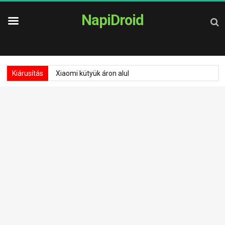
NapiDroid
Kiárusítás
Xiaomi kütyük áron alul