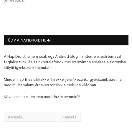
(GT-I9300)…
ÜDV A NAPIDROID.HU-N!
A NapiDroid.hu nem csak egy Andriod blog, mindenféle tech témával
foglalkozunk, és az okostelefonok mellett számos érdekes elektronikai
kütyüt igyekszünk bemutatni.
Minden nap friss cikkekkel, hírekkel jelentkezünk, igyekszünk azonnal
megírni, ha valami érdekes történik a mobilos világban.
Kövess minket, és nem maradsz le semmiről!