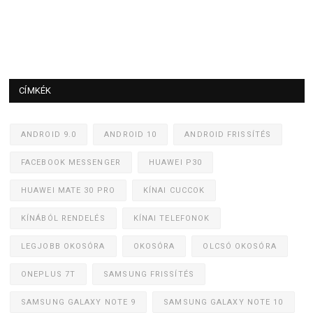
CÍMKÉK
ANDROID 9.0
ANDROID 10
ANDROID FRISSÍTÉS
FACEBOOK MESSENGER
HUAWEI P30
HUAWEI MATE 30 PRO
KÍNAI CUCCOK
KÍNÁBÓL RENDELÉS
KÍNAI TELEFONOK
LEGJOBB OKOSÓRA
OKOSÓRA
OLCSÓ OKOSÓRA
ONEPLUS 7T
SAMSUNG FRISSÍTÉS
SAMSUNG GALAXY NOTE 9
SAMSUNG GALAXY NOTE 10