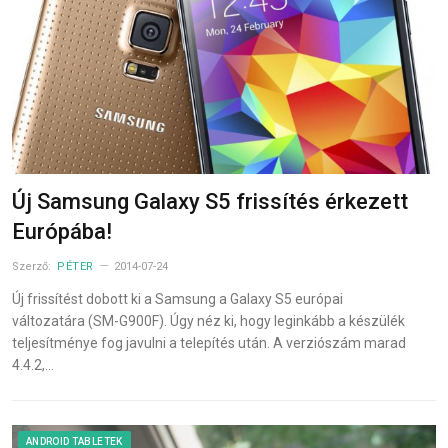
Új Samsung Galaxy S5 frissítés érkezett
Európába!
Szerző:
PÉTER
2014-07-24
Új frissítést dobott ki a Samsung a Galaxy S5 európai
változatára (SM-G900F). Úgy néz ki, hogy leginkább a készülék
teljesítménye fog javulni a telepítés után. A verziószám marad
4.4.2,…
ANDROID TABLETEK