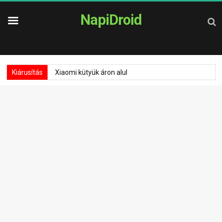
NapiDroid
Kiárusítás
Xiaomi kütyük áron alul