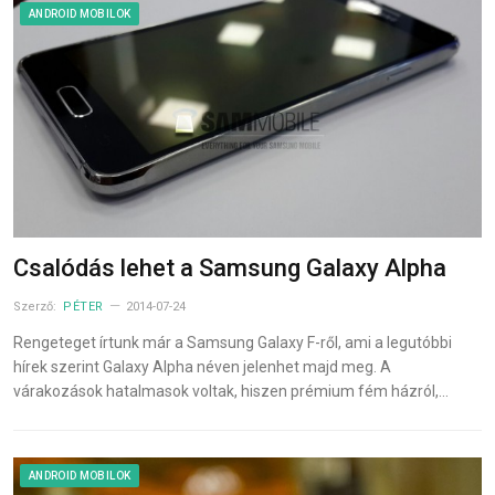
ANDROID MOBILOK
Csalódás lehet a Samsung Galaxy Alpha
Szerző:
PÉTER
2014-07-24
Rengeteget írtunk már a Samsung Galaxy F-ről, ami a legutóbbi
hírek szerint Galaxy Alpha néven jelenhet majd meg. A
várakozások hatalmasok voltak, hiszen prémium fém házról,…
ANDROID MOBILOK