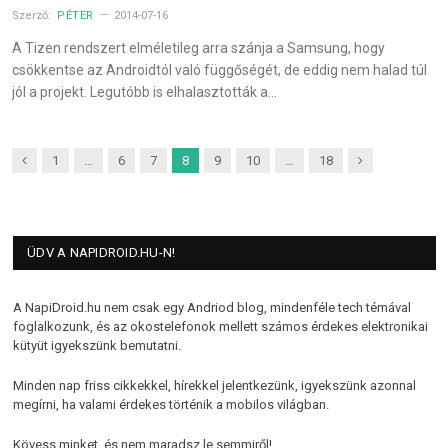
Szerző:
PÉTER
2014-07-16
A Tizen rendszert elméletileg arra szánja a Samsung, hogy
csökkentse az Androidtól való függőségét, de eddig nem halad túl
jól a projekt. Legutóbb is elhalasztották a…
Previous
Next
1
…
6
7
8
9
10
…
18
ÜDV A NAPIDROID.HU-N!
A NapiDroid.hu nem csak egy Andriod blog, mindenféle tech témával
foglalkozunk, és az okostelefonok mellett számos érdekes elektronikai
kütyüt igyekszünk bemutatni.
Minden nap friss cikkekkel, hírekkel jelentkezünk, igyekszünk azonnal
megírni, ha valami érdekes történik a mobilos világban.
Kövess minket, és nem maradsz le semmiről!