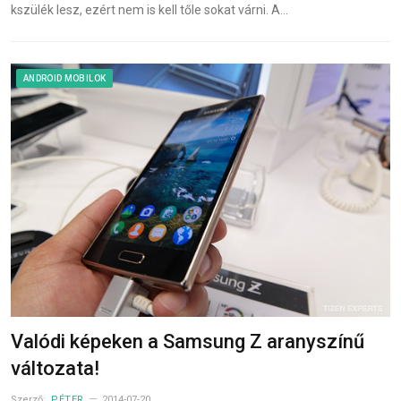
kszülék lesz, ezért nem is kell tőle sokat várni. A…
ANDROID MOBILOK
Valódi képeken a Samsung Z aranyszínű
változata!
Szerző:
PÉTER
2014-07-20