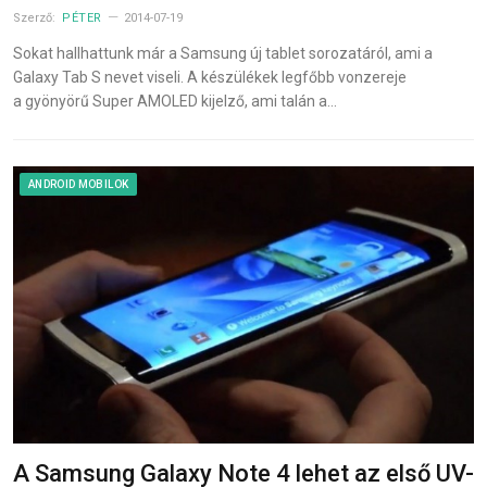
Szerző:
PÉTER
2014-07-19
Sokat hallhattunk már a Samsung új tablet sorozatáról, ami a
Galaxy Tab S nevet viseli. A készülékek legfőbb vonzereje
a gyönyörű Super AMOLED kijelző, ami talán a…
ANDROID MOBILOK
A Samsung Galaxy Note 4 lehet az első UV-