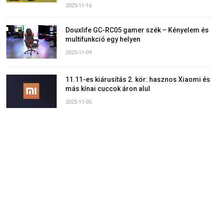
2025-11-16
Douxlife GC-RC05 gamer szék – Kényelem és
multifunkció egy helyen
2025-11-09
11.11-es kiárusítás 2. kör: hasznos Xiaomi és
más kínai cuccok áron alul
2025-11-05