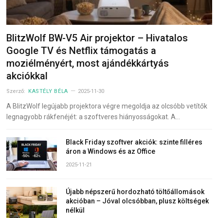
BlitzWolf BW-V5 Air projektor – Hivatalos
Google TV és Netflix támogatás a
moziélményért, most ajándékkártyás
akciókkal
Szerző:
KASTÉLY BÉLA
2025-11-30
A BlitzWolf legújabb projektora végre megoldja az olcsóbb vetítők
legnagyobb rákfenéjét: a szoftveres hiányosságokat. A…
Black Friday szoftver akciók: szinte filléres
áron a Windows és az Office
2025-11-21
Újabb népszerű hordozható töltőállomások
akcióban – Jóval olcsóbban, plusz költségek
nélkül