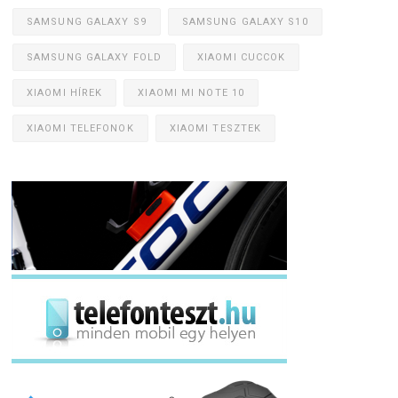
SAMSUNG GALAXY S9
SAMSUNG GALAXY S10
SAMSUNG GALAXY FOLD
XIAOMI CUCCOK
XIAOMI HÍREK
XIAOMI MI NOTE 10
XIAOMI TELEFONOK
XIAOMI TESZTEK