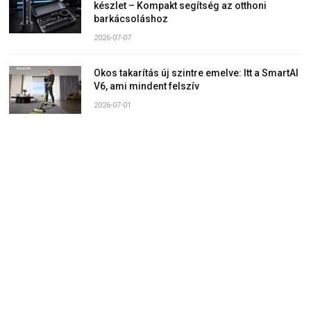
készlet – Kompakt segítség az otthoni
barkácsoláshoz
2026-07-07
Okos takarítás új szintre emelve: Itt a SmartAI
V6, ami mindent felszív
2026-07-01