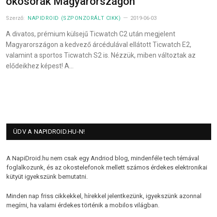
okosórák Magyarországon
Szerző:
NAPIDROID (SZPONZORÁLT CIKK)
2019-06-03
A divatos, prémium külsejű Ticwatch C2 után megjelent
Magyarországon a kedvező árcédulával ellátott Ticwatch E2,
valamint a sportos Ticwatch S2 is. Nézzük, miben változtak az
elődeikhez képest! A…
ÜDV A NAPIDROID.HU-N!
A NapiDroid.hu nem csak egy Andriod blog, mindenféle tech témával
foglalkozunk, és az okostelefonok mellett számos érdekes elektronikai
kütyüt igyekszünk bemutatni.
Minden nap friss cikkekkel, hírekkel jelentkezünk, igyekszünk azonnal
megírni, ha valami érdekes történik a mobilos világban.