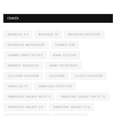
CÍMKÉK
ANDROID 9.0
ANDROID 10
ANDROID FRISSÍTÉS
FACEBOOK MESSENGER
HUAWEI P30
HUAWEI MATE 30 PRO
KÍNAI CUCCOK
KÍNÁBÓL RENDELÉS
KÍNAI TELEFONOK
LEGJOBB OKOSÓRA
OKOSÓRA
OLCSÓ OKOSÓRA
ONEPLUS 7T
SAMSUNG FRISSÍTÉS
SAMSUNG GALAXY NOTE 9
SAMSUNG GALAXY NOTE 10
SAMSUNG GALAXY S9
SAMSUNG GALAXY S10