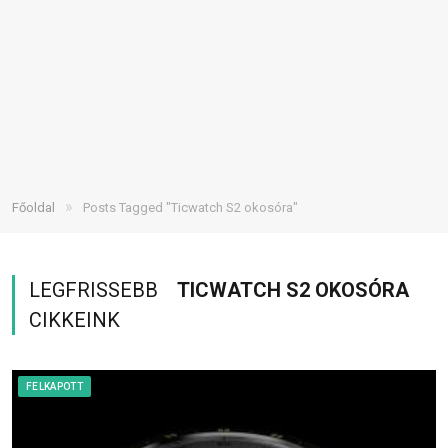
»
Főoldal
Posts Tagged "Ticwatch S2 okosóra"
LEGFRISSEBB
TICWATCH S2 OKOSÓRA
CIKKEINK
FELKAPOTT