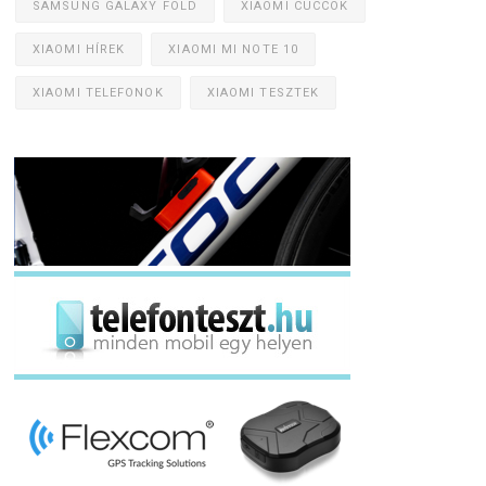
SAMSUNG GALAXY FOLD
XIAOMI CUCCOK
XIAOMI HÍREK
XIAOMI MI NOTE 10
XIAOMI TELEFONOK
XIAOMI TESZTEK