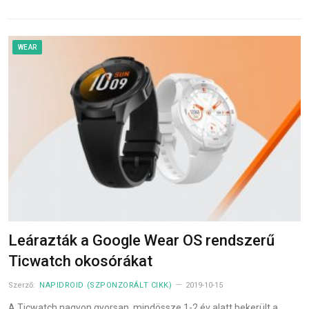
WEAR
Leárazták a Google Wear OS rendszerű
Ticwatch okosórákat
Szerző:
NAPIDROID (SZPONZORÁLT CIKK)
2019-10-15
A Ticwatch nagyon gyorsan, mindössze 1-2 év alatt bekerült a