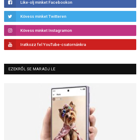
Like-olj minket Facebookon
Kövess minket Twitteren
Kövess minket Instagramon
Iratkozz fel YouTube-csatornánkra
EZEKRŐL SE MARADJ LE