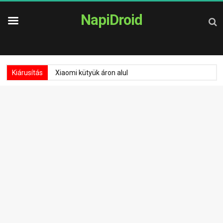
NapiDroid
Kiárusítás
Xiaomi kütyük áron alul