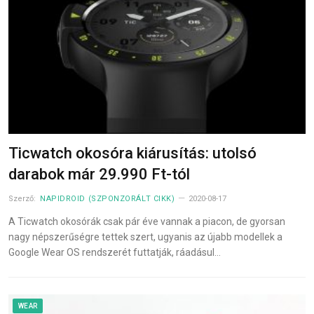
Ticwatch okosóra kiárusítás: utolsó
darabok már 29.990 Ft-tól
Szerző:
NAPIDROID (SZPONZORÁLT CIKK)
2020-08-17
A Ticwatch okosórák csak pár éve vannak a piacon, de gyorsan
nagy népszerűségre tettek szert, ugyanis az újabb modellek a
Google Wear OS rendszerét futtatják, ráadásul…
WEAR