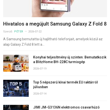
Hivatalos a megújult Samsung Galaxy Z Fold 8
Szerző:
PÉTER
2026-07-22
A Samsung bemutatta új hajlítható telefonjait, amelyek közül az
alap Galaxy Z Fold 8 lett a…
Konyhai teljesítmény új szinten: Bemutatkozik
a BlitzHome BH-228C turmixgép
2026-07-19
Top 5 népszerű kínai termék EU raktárról
júliusban
2026-07-14
JIMI JM-G3136N elektromos csavarhúzó