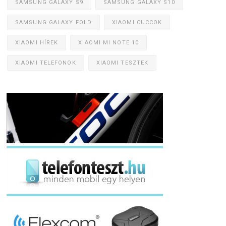
SAMSUNG GALAXY S9
SAMSUNG GALAXY S10
SAMSUNG GALAXY FOLD
XIAOMI CUCCOK
XIAOMI HÍREK
XIAOMI MI NOTE 10
XIAOMI TELEFONOK
XIAOMI TESZTEK