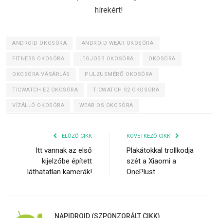
hírekért!
ANDROID OKOSÓRA
ANDROID WEAR OKOSÓRA
FITNESS OKOSÓRA
LEGJOBB OKOSÓRA
OKOSÓRA
OKOSÓRA VÁSÁRLÁS
PULZUSMÉRŐ OKOSÓRA
TICWATCH E2 OKOSÓRA
TICWATCH S2 OKOSÓRA
VÍZÁLLÓ OKOSÓRA
WEAR OS OKOSÓRA
ELŐZŐ CIKK
KÖVETKEZŐ CIKK
Itt vannak az első
Plakátokkal trollkodja
kijelzőbe épített
szét a Xiaomi a
láthatatlan kamerák!
OnePlust
NAPIDROID (SZPONZORÁLT CIKK)