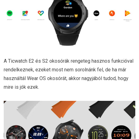
A Ticwatch E2 és S2 okosórák rengeteg hasznos funkcióval
rendelkeznek, ezeket most nem sorolnánk fel, de ha már
használtál Wear OS okosórát, akkor nagyjából tudod, hogy
mire is jók ezek.