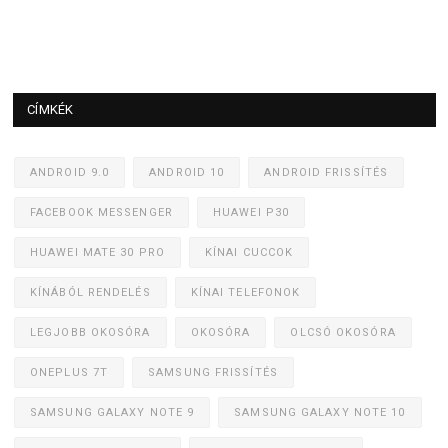
CÍMKÉK
ANDROID 9.0
ANDROID 10
ANDROID FRISSÍTÉS
FACEBOOK MESSENGER
HUAWEI P30
HUAWEI MATE 30 PRO
KÍNAI CUCCOK
KÍNÁBÓL RENDELÉS
KÍNAI TELEFONOK
LEGJOBB OKOSÓRA
OKOSÓRA
OLCSÓ OKOSÓRA
ONEPLUS 7T
SAMSUNG FRISSÍTÉS
SAMSUNG GALAXY NOTE 9
SAMSUNG GALAXY NOTE 10