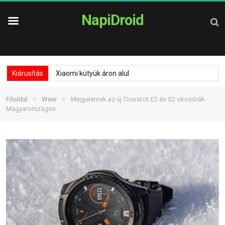
NapiDroid
Kiárusítás
Xiaomi kütyük áron alul
»
»
Főoldal
Wear
Megjelentek az új Ticwatch E2 és S2 okosórák
Magyarországon