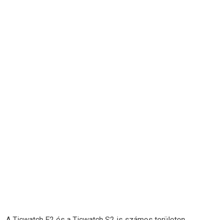
A Ticwatch E2 és a Ticwatch S2 is számos területen