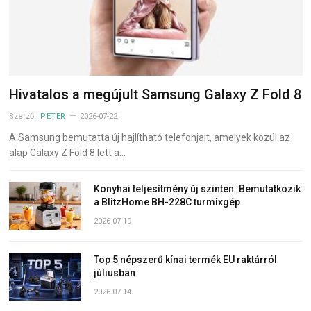
Hivatalos a megújult Samsung Galaxy Z Fold 8
Szerző:
PÉTER
2026-07-22
A Samsung bemutatta új hajlítható telefonjait, amelyek közül az
alap Galaxy Z Fold 8 lett a…
Konyhai teljesítmény új szinten: Bemutatkozik
a BlitzHome BH-228C turmixgép
2026-07-19
Top 5 népszerű kínai termék EU raktárról
júliusban
2026-07-14