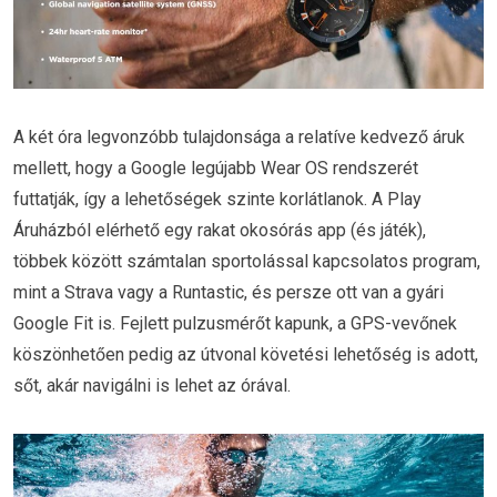
A két óra legvonzóbb tulajdonsága a relatíve kedvező áruk
mellett, hogy a Google legújabb Wear OS rendszerét
futtatják, így a lehetőségek szinte korlátlanok. A Play
Áruházból elérhető egy rakat okosórás app (és játék),
többek között számtalan sportolással kapcsolatos program,
mint a Strava vagy a Runtastic, és persze ott van a gyári
Google Fit is. Fejlett pulzusmérőt kapunk, a GPS-vevőnek
köszönhetően pedig az útvonal követési lehetőség is adott,
sőt, akár navigálni is lehet az órával.