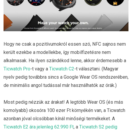
Hogy ne csak a pozitívumokról essen szó, NFC sajnos nem
került ezekbe a modellekbe, így mobilfizetésre nem
alkalmasak. Ha ilyen szándékod lenne, akkor érdemesebb a
Ticwatch Pro
-t vagy a
Ticwatch C2
-t választani. (Magyar
nyelv pedig továbbra sincs a Google Wear OS rendszerében,
de minimális angol tudással már használhatók az órák.)
Most pedig nézzük az árakat! A legtöbb Wear OS (és más
komolyabb) okosóra 100 ezer Ft környékén van, a Ticwatch
azonban jóval olcsóbban kínál minőségi termékeket. A
Ticwatch E2 ára jelenleg 62.990 Ft
, a
Ticwatch S2 pedig