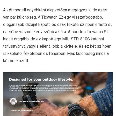
A két modell egyébként alapvetően megegyezik, de azért
van pár különbség. A Ticwatch E2 egy visszafogottabb,
elegánsabb dizájnt kapott, és csak fekete színben érhető el,
cserébe viszont kedvezőbb az ára. A sportos Ticwatch S2
kicsit drágább, de ez kapott egy MIL-STD-810G katonai
tanúsítványt, vagyis ellenállóbb a kivitele, és ez két színben
is kapható, feketében és fehérben. Más különbség nincs a
két óra között.