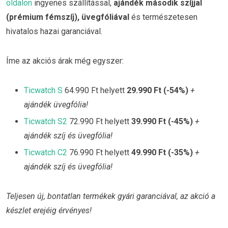
oldalon
ingyenes szállítással,
ajándék második szíjjal
(prémium fémszíj), üvegfóliával
és természetesen
hivatalos hazai garanciával.
Íme az akciós árak még egyszer:
Ticwatch S
64.990 Ft helyett
29.990 Ft (-54%)
+
ajándék üvegfólia!
Ticwatch S2
72.990 Ft helyett
39.990 Ft (-45%)
+
ajándék szíj és üvegfólia!
Ticwatch C2
76.990 Ft helyett
49.990 Ft (-35%)
+
ajándék szíj és üvegfólia!
Teljesen új, bontatlan termékek gyári garanciával, az akció a
készlet erejéig érvényes!