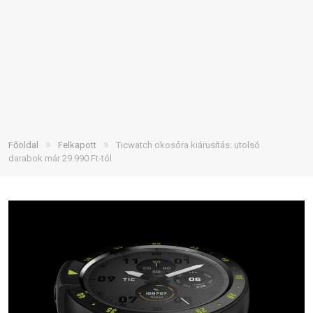
»
»
Főoldal
Felkapott
Ticwatch okosóra kiárusítás: utolsó
darabok már 29.990 Ft-tól