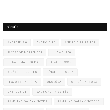
CÍMKÉK
ANDROID 9.0
ANDROID 10
ANDROID FRISSÍTÉS
FACEBOOK MESSENGER
HUAWEI P30
HUAWEI MATE 30 PRO
KÍNAI CUCCOK
KÍNÁBÓL RENDELÉS
KÍNAI TELEFONOK
LEGJOBB OKOSÓRA
OKOSÓRA
OLCSÓ OKOSÓRA
ONEPLUS 7T
SAMSUNG FRISSÍTÉS
SAMSUNG GALAXY NOTE 9
SAMSUNG GALAXY NOTE 10