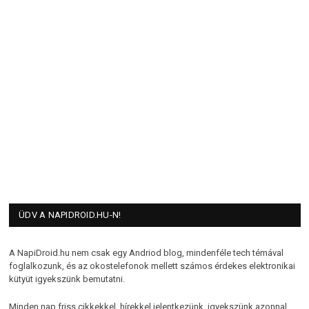
ÜDV A NAPIDROID.HU-N!
A NapiDroid.hu nem csak egy Andriod blog, mindenféle tech témával
foglalkozunk, és az okostelefonok mellett számos érdekes elektronikai
kütyüt igyekszünk bemutatni.
Minden nap friss cikkekkel, hírekkel jelentkezünk, igyekszünk azonnal