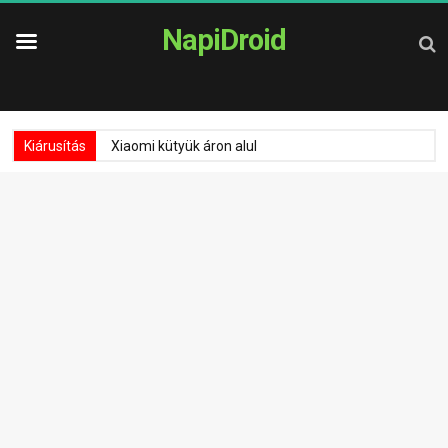
NapiDroid
Kiárusítás
Xiaomi kütyük áron alul