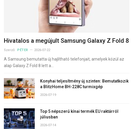
Hivatalos a megújult Samsung Galaxy Z Fold 8
Szerző:
PÉTER
2026-07-22
A Samsung bemutatta új hajlítható telefonjait, amelyek közül az
alap Galaxy Z Fold 8 lett a…
Konyhai teljesítmény új szinten: Bemutatkozik
a BlitzHome BH-228C turmixgép
2026-07-19
Top 5 népszerű kínai termék EU raktárról
júliusban
2026-07-14