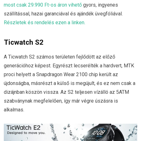
most csak 29.990 Ft-os áron vihető
gyors, ingyenes
szállítással, hazai garanciával és ajándék üvegfóliával.
Részletek és rendelés ezen a linken.
Ticwatch S2
A Ticwatch S2 számos területen fejlődött az előző
generációhoz képest. Egyrészt lecserélték a hardvert, MTK
proci helyett a Snapdragon Wear 2100 chip került az
újdonságba, másrészt a külső is megújult, és ez nem csak a
dizájnban köszön vissza. Az S2 teljesen vízálló az 5ATM
szabványnak megfelelően, így már végre úszásra is
alkalmas.