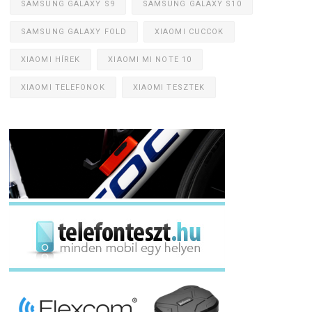
SAMSUNG GALAXY S9
SAMSUNG GALAXY S10
SAMSUNG GALAXY FOLD
XIAOMI CUCCOK
XIAOMI HÍREK
XIAOMI MI NOTE 10
XIAOMI TELEFONOK
XIAOMI TESZTEK