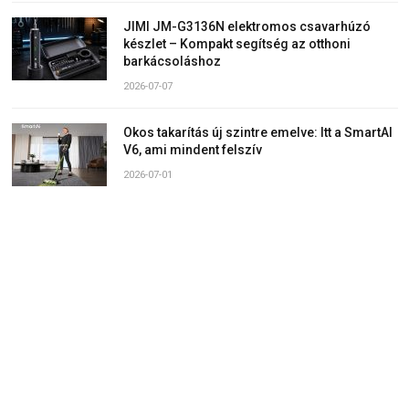
JIMI JM-G3136N elektromos csavarhúzó
készlet – Kompakt segítség az otthoni
barkácsoláshoz
2026-07-07
Okos takarítás új szintre emelve: Itt a SmartAI
V6, ami mindent felszív
2026-07-01