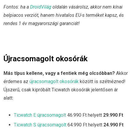
Fontos: ha a
DroidVilág
oldalán vásárolsz, akkor nem kínai
belpiacos verziót, hanem hivatalos EU-s terméket kapsz, és
rendes 1 év magyarországi garanciát!
Újracsomagolt okosórák
Más típus kellene, vagy a fentiek még olcsóbban?
Akkor
érdemes az
újracsomagolt okosórák
között is szétnézned!
Újszerű, csak kipróbált Ticwatch okosórák jelentősen ár
alatt:
Ticwatch E újracsomagolt
46.990 Ft helyett
29.990 Ft
Ticwatch S újracsomagolt
64.990 Ft helyett
24.990 Ft