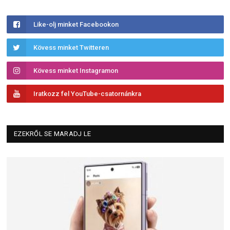
Like-olj minket Facebookon
Kövess minket Twitteren
Kövess minket Instagramon
Iratkozz fel YouTube-csatornánkra
EZEKRŐL SE MARADJ LE