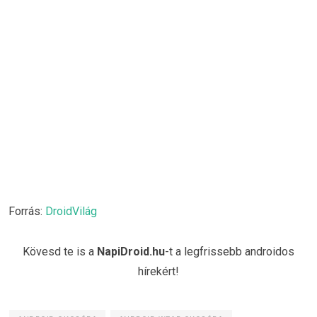
Forrás:
DroidVilág
Kövesd te is a
NapiDroid.hu
-t a legfrissebb androidos
hírekért!