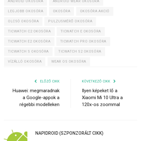
ANDROID OKOSÓRA
ANDROID WEAR OKOSÓRA
LEGJOBB OKOSÓRA
OKOSÓRA
OKOSÓRA AKCIÓ
OLCSÓ OKOSÓRA
PULZUSMÉRŐ OKOSÓRA
TICWATCH C2 OKOSÓRA
TICWATCH E OKOSÓRA
TICWATCH E2 OKOSÓRA
TICWATCH PRO OKOSÓRA
TICWATCH S OKOSÓRA
TICWATCH S2 OKOSÓRA
VÍZÁLLÓ OKOSÓRA
WEAR OS OKOSÓRA
ELŐZŐ CIKK
KÖVETKEZŐ CIKK
Huawei: megmaradnak
Ilyen képeket lő a
a Google-appok a
Xiaomi Mi 10 Ultra a
régebbi modelleken
120x-os zoommal
NAPIDROID (SZPONZORÁLT CIKK)