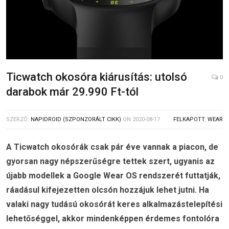
Ticwatch okosóra kiárusítás: utolsó
0
darabok már 29.990 Ft-tól
SZERZŐ:
NAPIDROID (SZPONZORÁLT CIKK)
ON
2020-08-17
FELKAPOTT
,
WEAR
A Ticwatch okosórák csak pár éve vannak a piacon, de
gyorsan nagy népszerűségre tettek szert, ugyanis az
újabb modellek a Google Wear OS rendszerét futtatják,
ráadásul kifejezetten olcsón hozzájuk lehet jutni. Ha
valaki nagy tudású okosórát keres alkalmazástelepítési
lehetőséggel, akkor mindenképpen érdemes fontolóra