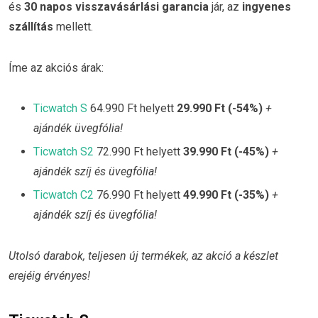
és
30 napos visszavásárlási garancia
jár, az
ingyenes
szállítás
mellett.
Íme az akciós árak:
Ticwatch S
64.990 Ft helyett
29.990 Ft (-54%)
+
ajándék üvegfólia!
Ticwatch S2
72.990 Ft helyett
39.990 Ft (-45%)
+
ajándék szíj és üvegfólia!
Ticwatch C2
76.990 Ft helyett
49.990 Ft (-35%)
+
ajándék szíj és üvegfólia!
Utolsó darabok, teljesen új termékek, az akció a készlet
erejéig érvényes!