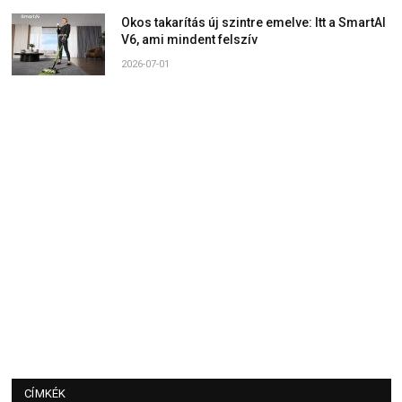
Okos takarítás új szintre emelve: Itt a SmartAI
V6, ami mindent felszív
2026-07-01
CÍMKÉK