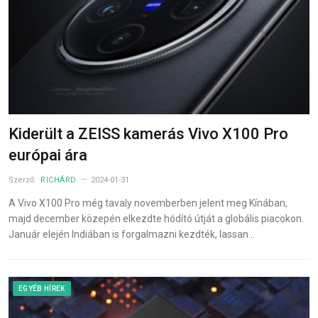
Kiderült a ZEISS kamerás Vivo X100 Pro
európai ára
Szerző:
RICHÁRD
2024-01-31
A Vivo X100 Pro még tavaly novemberben jelent meg Kínában,
majd december közepén elkezdte hódító útját a globális piacokon.
Január elején Indiában is forgalmazni kezdték, lassan…
EGYÉB HÍREK