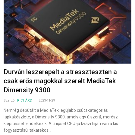
Durván leszerepelt a stresszteszten a
csak erős magokkal szerelt MediaTek
Dimensity 9300
Szerző:
RICHÁRD
2023-11-29
Nemrég debütált a MediaTek legújabb csúcskategóriás
lapkakészlete, a Dimensity 9300, amely egy újszerű, merész
kiépítéssel rendelkezik. A chipset CPU-ja kvázi híján van a kis
fogyasztású, takarékos…