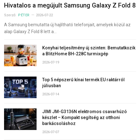
Hivatalos a megújult Samsung Galaxy Z Fold 8
Szerző:
PÉTER
2026-07-22
A Samsung bemutatta új hajlítható telefonjait, amelyek közül az
alap Galaxy Z Fold 8 lett a…
Konyhai teljesítmény új szinten: Bemutatkozik
a BlitzHome BH-228C turmixgép
2026-07-19
Top 5 népszerű kínai termék EU raktárról
júliusban
2026-07-14
JIMI JM-G3136N elektromos csavarhúzó
készlet – Kompakt segítség az otthoni
barkácsoláshoz
2026-07-07