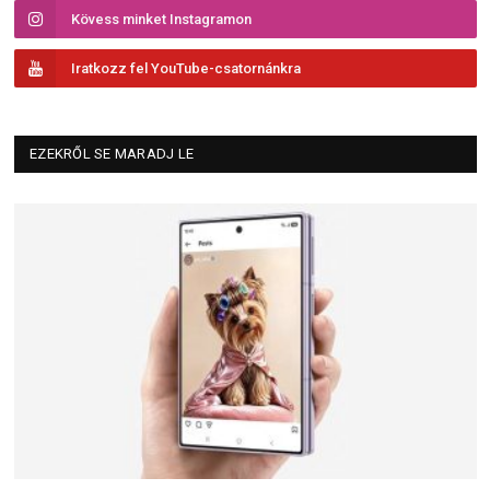
Kövess minket Instagramon
Iratkozz fel YouTube-csatornánkra
EZEKRŐL SE MARADJ LE