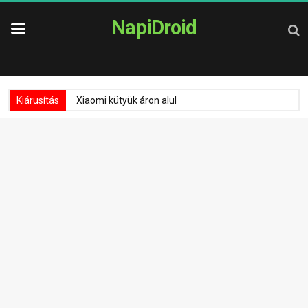
NapiDroid
Kiárusítás
Xiaomi kütyük áron alul