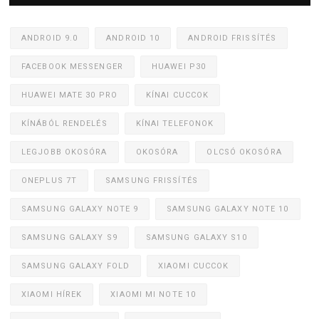
ANDROID 9.0
ANDROID 10
ANDROID FRISSÍTÉS
FACEBOOK MESSENGER
HUAWEI P30
HUAWEI MATE 30 PRO
KÍNAI CUCCOK
KÍNÁBÓL RENDELÉS
KÍNAI TELEFONOK
LEGJOBB OKOSÓRA
OKOSÓRA
OLCSÓ OKOSÓRA
ONEPLUS 7T
SAMSUNG FRISSÍTÉS
SAMSUNG GALAXY NOTE 9
SAMSUNG GALAXY NOTE 10
SAMSUNG GALAXY S9
SAMSUNG GALAXY S10
SAMSUNG GALAXY FOLD
XIAOMI CUCCOK
XIAOMI HÍREK
XIAOMI MI NOTE 10