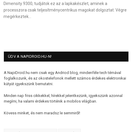
Dimensity 9300, tudjátok ez az a lapkakészlet, aminek a
processzora csak teljesítménycentrikus magokat dolgoztat. Végre
megérkeztek…
ÜDV A NAPIDROID.HU-N!
A NapiDroid.hu nem csak egy Andriod blog, mindenféle tech témával
foglalkozunk, és az okostelefonok mellett számos érdekes elektronikai
kütyüt igyekszünk bemutatni.
Minden nap friss cikkekkel, hírekkel jelentkezünk, igyekszünk azonnal
megírni, ha valami érdekes történik a mobilos világban.
Kövess minket, és nem maradsz le semmiről!