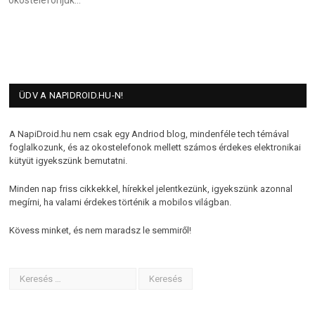
ÜDV A NAPIDROID.HU-N!
A NapiDroid.hu nem csak egy Andriod blog, mindenféle tech témával
foglalkozunk, és az okostelefonok mellett számos érdekes elektronikai
kütyüt igyekszünk bemutatni.
Minden nap friss cikkekkel, hírekkel jelentkezünk, igyekszünk azonnal
megírni, ha valami érdekes történik a mobilos világban.
Kövess minket, és nem maradsz le semmiről!