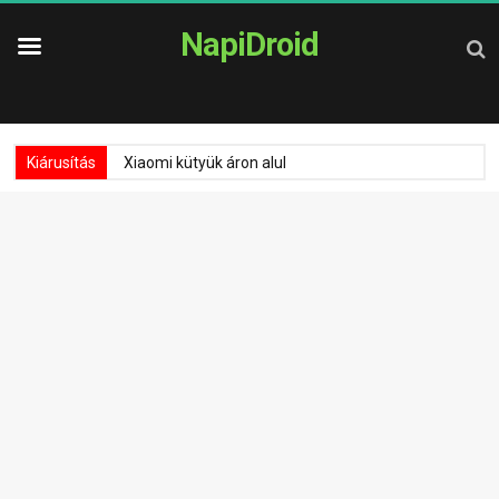
NapiDroid
Kiárusítás
Xiaomi kütyük áron alul