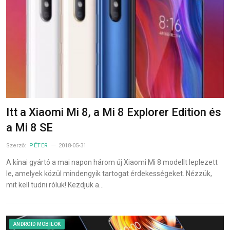
Itt a Xiaomi Mi 8, a Mi 8 Explorer Edition és
a Mi 8 SE
Szerző:
PÉTER
2018-05-31
A kínai gyártó a mai napon három új Xiaomi Mi 8 modellt leplezett
le, amelyek közül mindengyik tartogat érdekességeket. Nézzük,
mit kell tudni róluk! Kezdjük a…
ANDROID MOBILOK