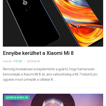
Ennyibe kerülhet a Xiaomi Mi 8
Szerző:
PÉTER
2018-05-23
Nemrég hivatalosan is bejelentette a gyártó, hogy hamarosan
bemutatják a Xiaomi Mi 8-at, ami valószínűleg a Mi 7 helyett jön,
ugyanis most ünneplik a vállalat 8.…
ANDROID MOBILOK