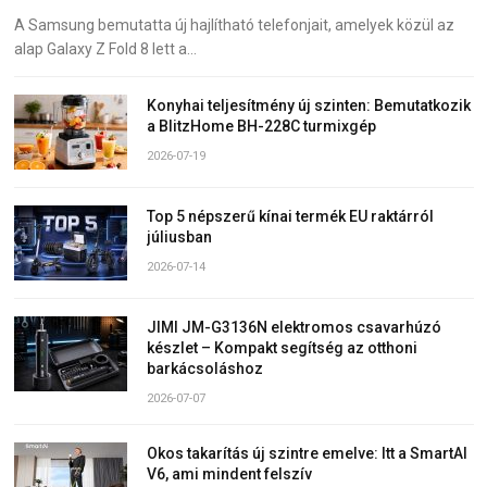
A Samsung bemutatta új hajlítható telefonjait, amelyek közül az
alap Galaxy Z Fold 8 lett a…
Konyhai teljesítmény új szinten: Bemutatkozik
a BlitzHome BH-228C turmixgép
2026-07-19
Top 5 népszerű kínai termék EU raktárról
júliusban
2026-07-14
JIMI JM-G3136N elektromos csavarhúzó
készlet – Kompakt segítség az otthoni
barkácsoláshoz
2026-07-07
Okos takarítás új szintre emelve: Itt a SmartAI
V6, ami mindent felszív