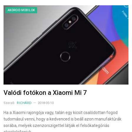
ANDROID MOBILOK
Valódi fotókon a Xiaomi Mi 7
Szerző:
RICHÁRD
2018-05-10
Ha a Xiaomi rajongója vagy, talán egy kicsit csalódottan fogod
tudomásul venni, hogy a kedvenced is beáll azon manufaktúrák
sorába, melyek szenzorszigettel látják el felsőkategóriás
okostelefonjuk…