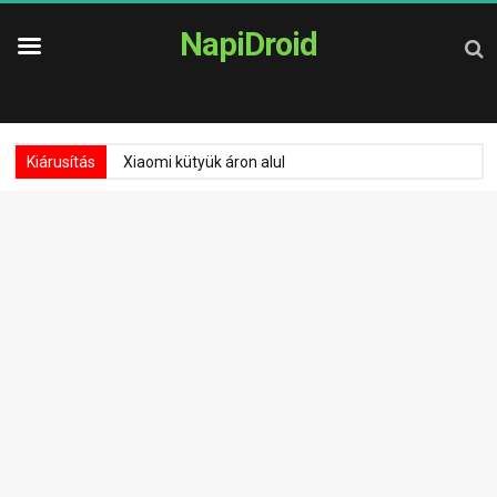
NapiDroid
Kiárusítás
Xiaomi kütyük áron alul