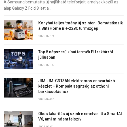
A Samsung bemutatta új hajlítható telefonjait, amelyek közül az
alap Galaxy Z Fold 8 lett a…
Konyhai teljesítmény új szinten: Bemutatkozik
a BlitzHome BH-228C turmixgép
2026-07-19
Top 5 népszerű kínai termék EU raktárról
júliusban
2026-07-14
JIMI JM-G3136N elektromos csavarhúzó
készlet – Kompakt segítség az otthoni
barkácsoláshoz
2026-07-07
Okos takarítás új szintre emelve: Itt a SmartAI
V6, ami mindent felszív
2026-07-01