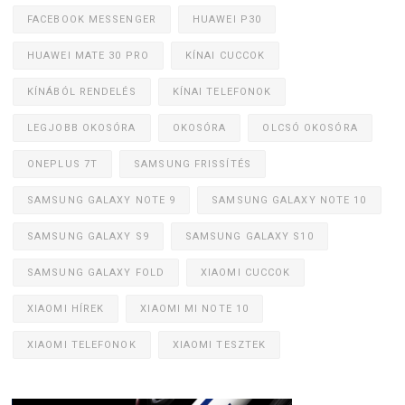
FACEBOOK MESSENGER
HUAWEI P30
HUAWEI MATE 30 PRO
KÍNAI CUCCOK
KÍNÁBÓL RENDELÉS
KÍNAI TELEFONOK
LEGJOBB OKOSÓRA
OKOSÓRA
OLCSÓ OKOSÓRA
ONEPLUS 7T
SAMSUNG FRISSÍTÉS
SAMSUNG GALAXY NOTE 9
SAMSUNG GALAXY NOTE 10
SAMSUNG GALAXY S9
SAMSUNG GALAXY S10
SAMSUNG GALAXY FOLD
XIAOMI CUCCOK
XIAOMI HÍREK
XIAOMI MI NOTE 10
XIAOMI TELEFONOK
XIAOMI TESZTEK