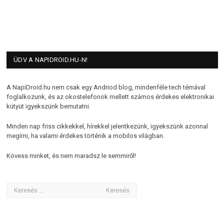
ÜDV A NAPIDROID.HU-N!
A NapiDroid.hu nem csak egy Andriod blog, mindenféle tech témával
foglalkozunk, és az okostelefonok mellett számos érdekes elektronikai
kütyüt igyekszünk bemutatni.
Minden nap friss cikkekkel, hírekkel jelentkezünk, igyekszünk azonnal
megírni, ha valami érdekes történik a mobilos világban.
Kövess minket, és nem maradsz le semmiről!