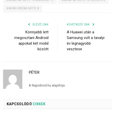
XIAOMI MI NOTE 10 ANDROID 11
XIAOMI MI NOTE 10 FRISSÍTÉS
XIAOMI REDMI NOTE 8
ELŐZŐ CIKK
KÖVETKEZŐ CIKK
Könnyebb lett
A Huawei után a
megosztani Android
Samsung volt a tavalyi
appokat két mobil
év legnagyobb
között
vesztese
PÉTER
A Napidroid.hu alapítója.
KAPCSOLÓDÓ
CIKKEK