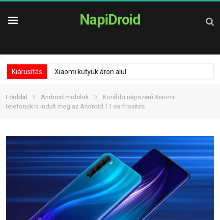
NapiDroid
Kiárusítás
Xiaomi kütyük áron alul
»
»
Főoldal
Android mobilok
Korábbi népszerű Xiaomi
telefonokra indult meg az Android 11-es frissítés