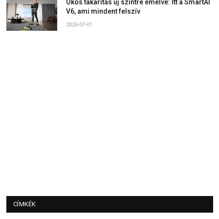
Okos takarítás új szintre emelve: Itt a SmartAI
V6, ami mindent felszív
2026-07-01
CÍMKÉK