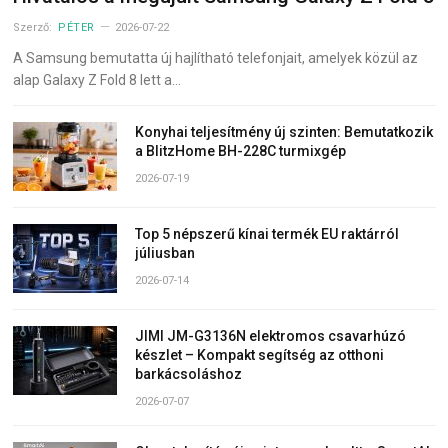
Szerző:
PÉTER
2026-07-22
A Samsung bemutatta új hajlítható telefonjait, amelyek közül az
alap Galaxy Z Fold 8 lett a…
Konyhai teljesítmény új szinten: Bemutatkozik
a BlitzHome BH-228C turmixgép
2026-07-19
Top 5 népszerű kínai termék EU raktárról
júliusban
2026-07-14
JIMI JM-G3136N elektromos csavarhúzó
készlet – Kompakt segítség az otthoni
barkácsoláshoz
2026-07-07