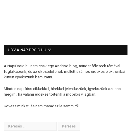
ÜDV A NAPIDROID.HU-N!
A NapiDroid.hu nem csak egy Andriod blog, mindenféle tech témával
foglalkozunk, és az okostelefonok mellett számos érdekes elektronikai
kütyüt igyekszünk bemutatni.
Minden nap friss cikkekkel, hírekkel jelentkezünk, igyekszünk azonnal
megírni, ha valami érdekes történik a mobilos világban.
Kövess minket, és nem maradsz le semmiről!