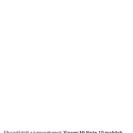
Elkezdődött a kamerabajnok
Xiaomi Mi Note 10 mobilok