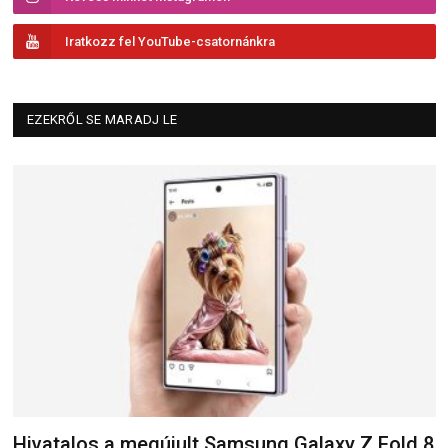
Iratkozz fel YouTube-csatornánkra
EZEKRŐL SE MARADJ LE
Hivatalos a megújult Samsung Galaxy Z Fold 8