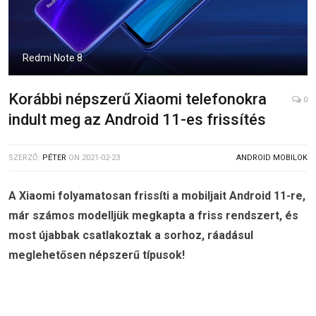
Redmi Note 8
Korábbi népszerű Xiaomi telefonokra
0
indult meg az Android 11-es frissítés
SZERZŐ:
PÉTER
ON
2021-02-23
ANDROID MOBILOK
A Xiaomi folyamatosan frissíti a mobiljait Android 11-re,
már számos modelljük megkapta a friss rendszert, és
most újabbak csatlakoztak a sorhoz, ráadásul
meglehetősen népszerű típusok!