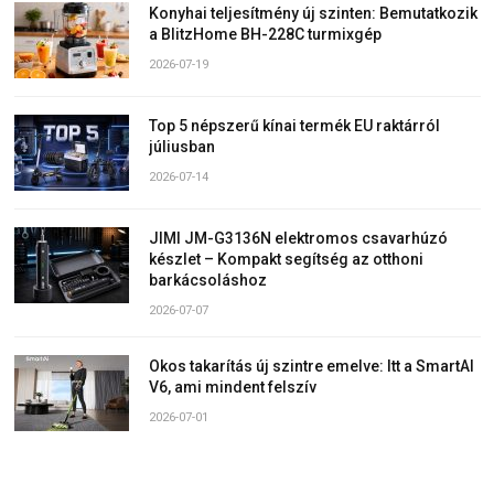
Konyhai teljesítmény új szinten: Bemutatkozik
a BlitzHome BH-228C turmixgép
2026-07-19
Top 5 népszerű kínai termék EU raktárról
júliusban
2026-07-14
JIMI JM-G3136N elektromos csavarhúzó
készlet – Kompakt segítség az otthoni
barkácsoláshoz
2026-07-07
Okos takarítás új szintre emelve: Itt a SmartAI
V6, ami mindent felszív
2026-07-01