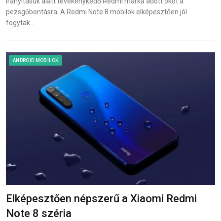
irányításuk alatt tevékenykedő Redmi márka adott okot a
pezsgőbontásra. A Redmi Note 8 mobilok elképesztően jól
fogytak…
ANDROID MOBILOK
Elképesztően népszerű a Xiaomi Redmi
Note 8 széria