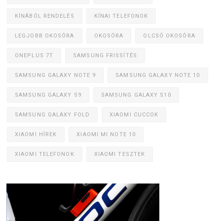
KÍNÁBÓL RENDELÉS
KÍNAI TELEFONOK
LEGJOBB OKOSÓRA
OKOSÓRA
OLCSÓ OKOSÓRA
ONEPLUS 7T
SAMSUNG FRISSÍTÉS
SAMSUNG GALAXY NOTE 9
SAMSUNG GALAXY NOTE 10
SAMSUNG GALAXY S9
SAMSUNG GALAXY S10
SAMSUNG GALAXY FOLD
XIAOMI CUCCOK
XIAOMI HÍREK
XIAOMI MI NOTE 10
XIAOMI TELEFONOK
XIAOMI TESZTEK