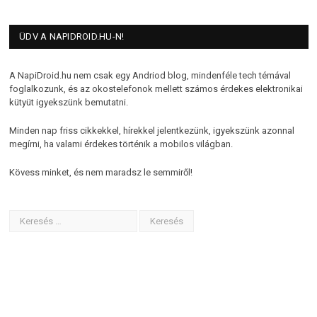
ÜDV A NAPIDROID.HU-N!
A NapiDroid.hu nem csak egy Andriod blog, mindenféle tech témával
foglalkozunk, és az okostelefonok mellett számos érdekes elektronikai
kütyüt igyekszünk bemutatni.
Minden nap friss cikkekkel, hírekkel jelentkezünk, igyekszünk azonnal
megírni, ha valami érdekes történik a mobilos világban.
Kövess minket, és nem maradsz le semmiről!