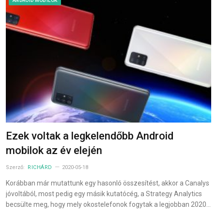
ANDROID MOBILOK
Ezek voltak a legkelendőbb Android
mobilok az év elején
Szerző:
RICHÁRD
2020-05-18
Korábban már mutattunk egy hasonló összesítést, akkor a Canalys
jóvoltából, most pedig egy másik kutatócég, a Strategy Analytics
becsülte meg, hogy mely okostelefonok fogytak a legjobban 2020…