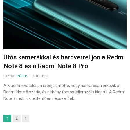
Ütős kamerákkal és hardverrel jön a Redmi
Note 8 és a Redmi Note 8 Pro
Szerző:
PÉTER
2019-08-21
A Xiaomi hivatalosan is bejelentette, hogy hamarosan érkezik a
Redmi Note 8 széria, és néhány fontos jellemző is kiderül. A Redmi
Note 7 mobilok rettentően népszerűek…
Next
1
2