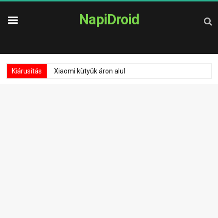
NapiDroid
Kiárusítás
Xiaomi kütyük áron alul