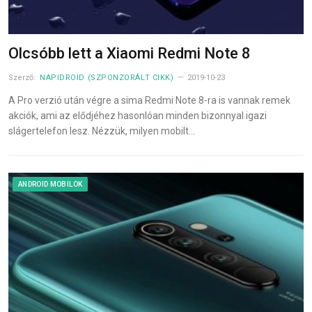
Olcsóbb lett a Xiaomi Redmi Note 8
Szerző:
NAPIDROID (SZPONZORÁLT CIKK)
2019-10-23
A Pro verzió után végre a sima Redmi Note 8-ra is vannak remek
akciók, ami az elődjéhez hasonlóan minden bizonnyal igazi
slágertelefon lesz. Nézzük, milyen mobilt…
ANDROID MOBILOK