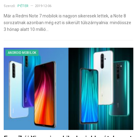
Szerző:
PÉTER
2019-12-06
Már a Redmi Note 7 mobilok is nagyon sikeresek lettek, a Note 8
sorozatnak azonban még ezt is sikerült túlszárnyalnia: mindössze
3 hónap alatt 10 millió…
ANDROID MOBILOK