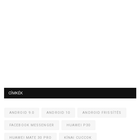
CÍMKÉK
ANDROID 9.0
ANDROID 10
ANDROID FRISSÍTÉS
FACEBOOK MESSENGER
HUAWEI P30
HUAWEI MATE 30 PRO
KÍNAI CUCCOK