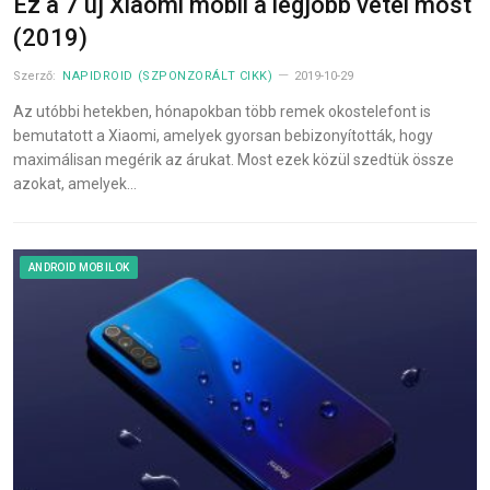
Ez a 7 új Xiaomi mobil a legjobb vétel most
(2019)
Szerző:
NAPIDROID (SZPONZORÁLT CIKK)
2019-10-29
Az utóbbi hetekben, hónapokban több remek okostelefont is
bemutatott a Xiaomi, amelyek gyorsan bebizonyították, hogy
maximálisan megérik az árukat. Most ezek közül szedtük össze
azokat, amelyek…
ANDROID MOBILOK