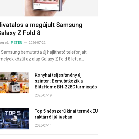
ivatalos a megújult Samsung
alaxy Z Fold 8
zerző:
PÉTER
2026-07-22
 Samsung bemutatta új hajlítható telefonjait,
melyek közül az alap Galaxy Z Fold 8 lett a…
Konyhai teljesítmény új
szinten: Bemutatkozik a
BlitzHome BH-228C turmixgép
2026-07-19
Top 5 népszerű kínai termék EU
raktárról júliusban
2026-07-14