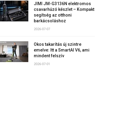
JIMI JM-G3136N elektromos
csavarhúzó készlet – Kompakt
segítség az otthoni
barkácsoláshoz
2026-07-07
Okos takarítás új szintre
emelve: Itt a SmartAI V6, ami
mindent felszív
2026-07-01