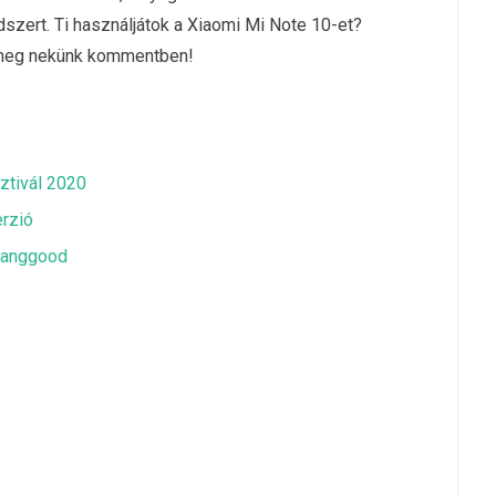
szert. Ti használjátok a Xiaomi Mi Note 10-et?
k meg nekünk kommentben!
ztivál 2020
erzió
 Banggood