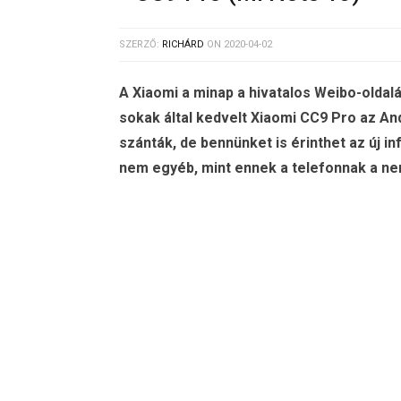
SZERZŐ:
RICHÁRD
ON
2020-04-02
A Xiaomi a minap a hivatalos Weibo-oldal
sokak által kedvelt Xiaomi CC9 Pro az Andr
szánták, de bennünket is érinthet az új 
nem egyéb, mint ennek a telefonnak a n