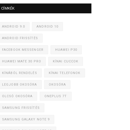
CÍMKÉK
ANDROID 9.0
ANDROID 10
ANDROID FRISSÍTÉS
FACEBOOK MESSENGER
HUAWEI P30
HUAWEI MATE 30 PRO
KÍNAI CUCCOK
KÍNÁBÓL RENDELÉS
KÍNAI TELEFONOK
LEGJOBB OKOSÓRA
OKOSÓRA
OLCSÓ OKOSÓRA
ONEPLUS 7T
SAMSUNG FRISSÍTÉS
SAMSUNG GALAXY NOTE 9