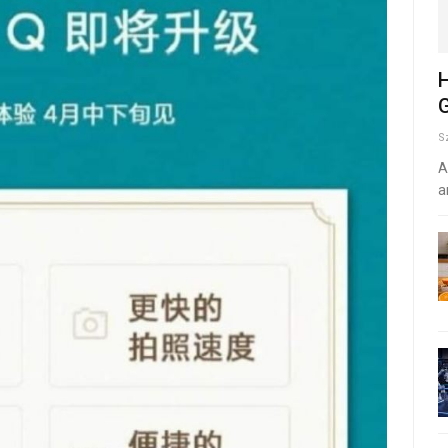
H
G
S
A
a