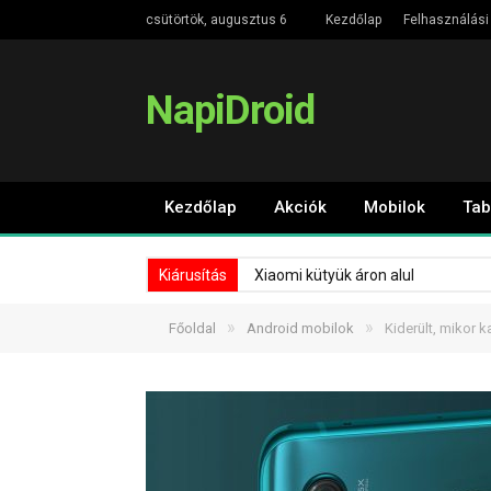
csütörtök, augusztus 6
Kezdőlap
Felhasználási 
NapiDroid
Kezdőlap
Akciók
Mobilok
Tab
Kiárusítás
Xiaomi kütyük áron alul
»
»
Főoldal
Android mobilok
Kiderült, mikor k