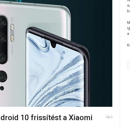
s
b
M
i
a
K
droid 10 frissítést a Xiaomi
0