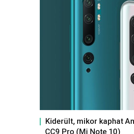
Kiderült, mikor kaphat An
CC9 Pro (Mi Note 10)