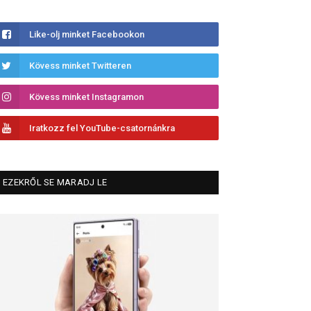
Like-olj minket Facebookon
Kövess minket Twitteren
Kövess minket Instagramon
Iratkozz fel YouTube-csatornánkra
EZEKRŐL SE MARADJ LE