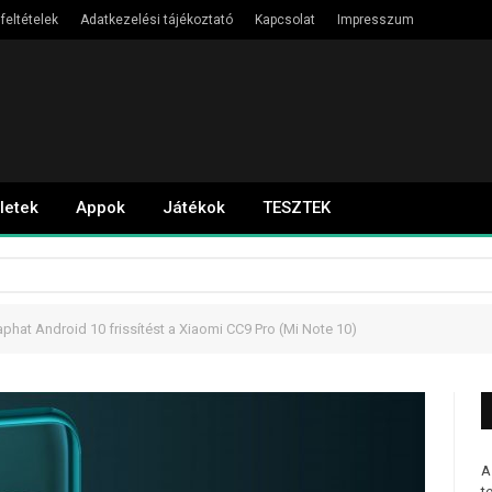
feltételek
Adatkezelési tájékoztató
Kapcsolat
Impresszum
letek
Appok
Játékok
TESZTEK
aphat Android 10 frissítést a Xiaomi CC9 Pro (Mi Note 10)
A
t