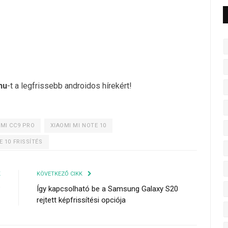
hu
-t a legfrissebb androidos hírekért!
 MI CC9 PRO
XIAOMI MI NOTE 10
E 10 FRISSÍTÉS
K
KÖVETKEZŐ CIKK
?
Így kapcsolható be a Samsung Galaxy S20
rejtett képfrissítési opciója