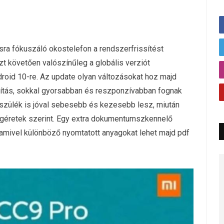
sra fókuszáló okostelefon a rendszerfrissítést
zt követően valószínűleg a globális verziót
droid 10-re. Az update olyan változásokat hoz majd
sítás, sokkal gyorsabban és reszponzívabban fognak
zülék is jóval sebesebb és kezesebb lesz, miután
 ígéretek szerint. Egy extra dokumentumszkennelő
, amivel különböző nyomtatott anyagokat lehet majd pdf