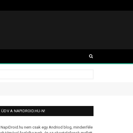
ÜDV A NAPIDROID.HU-N!
 NapiDroid.hu nem csak egy Andriod blog, mindenféle
ech témával foglalkozunk, és az okostelefonok mellett