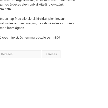
zámos érdekes elektronikai kütyüt igyekszünk
emutatni.
inden nap friss cikkekkel, hírekkel jelentkezünk,
gyekszünk azonnal megírni, ha valami érdekes történik
 mobilos világban.
övess minket, és nem maradsz le semmiről!