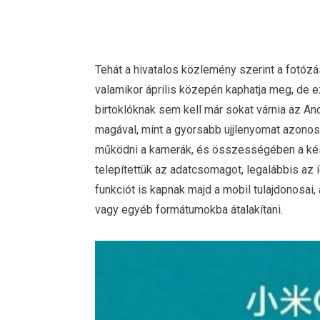
Tehát a hivatalos közlemény szerint a fotózá
valamikor április közepén kaphatja meg, de e
birtoklóknak sem kell már sokat várnia az An
magával, mint a gyorsabb ujjlenyomat azono
működni a kamerák, és összességében a kés
telepítettük az adatcsomagot, legalábbis az
funkciót is kapnak majd a mobil tulajdonosai
vagy egyéb formátumokba átalakítani.