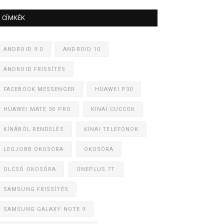
CÍMKÉK
ANDROID 9.0
ANDROID 10
ANDROID FRISSÍTÉS
FACEBOOK MESSENGER
HUAWEI P30
HUAWEI MATE 30 PRO
KÍNAI CUCCOK
KÍNÁBÓL RENDELÉS
KÍNAI TELEFONOK
LEGJOBB OKOSÓRA
OKOSÓRA
OLCSÓ OKOSÓRA
ONEPLUS 7T
SAMSUNG FRISSÍTÉS
SAMSUNG GALAXY NOTE 9