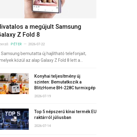
ivatalos a megújult Samsung
alaxy Z Fold 8
zerző:
PÉTER
2026-07-22
 Samsung bemutatta új hajlítható telefonjait,
melyek közül az alap Galaxy Z Fold 8 lett a…
Konyhai teljesítmény új
szinten: Bemutatkozik a
BlitzHome BH-228C turmixgép
2026-07-19
Top 5 népszerű kínai termék EU
raktárról júliusban
2026-07-14