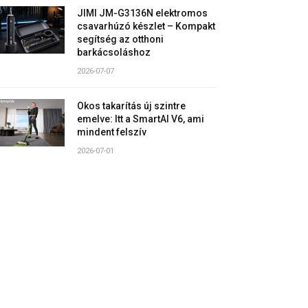
JIMI JM-G3136N elektromos
csavarhúzó készlet – Kompakt
segítség az otthoni
barkácsoláshoz
2026-07-07
Okos takarítás új szintre
emelve: Itt a SmartAI V6, ami
mindent felszív
2026-07-01