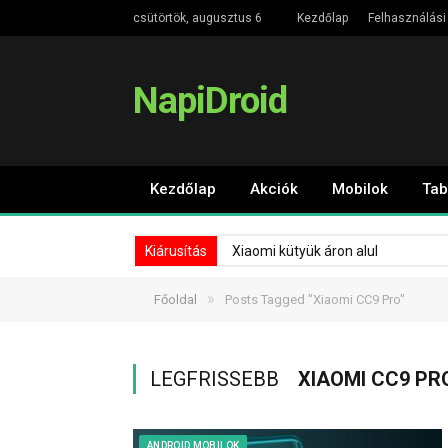
csütörtök, augusztus 6
Kezdőlap
Felhasználási 
NapiDroid
Kezdőlap
Akciók
Mobilok
Tab
Kiárusítás
Xiaomi kütyük áron alul
»
Főoldal
Posts Tagged "Xiaomi CC9 Pro"
LEGFRISSEBB
XIAOMI CC9 PR
ANDROID MOBILOK