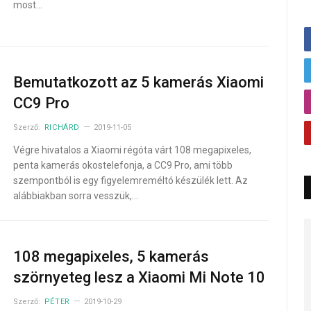
most…
Bemutatkozott az 5 kamerás Xiaomi
CC9 Pro
Szerző:
RICHÁRD
2019-11-05
Végre hivatalos a Xiaomi régóta várt 108 megapixeles,
penta kamerás okostelefonja, a CC9 Pro, ami több
szempontból is egy figyelemreméltó készülék lett. Az
alábbiakban sorra vesszük,…
108 megapixeles, 5 kamerás
szörnyeteg lesz a Xiaomi Mi Note 10
Szerző:
PÉTER
2019-10-29