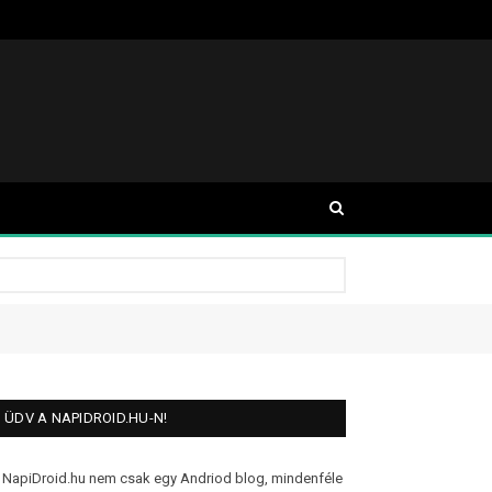
ÜDV A NAPIDROID.HU-N!
 NapiDroid.hu nem csak egy Andriod blog, mindenféle