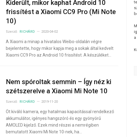
Kiderült, mikor kaphat Android 10
t
s
frissítést a Xiaomi CC9 Pro (Mi Note
b
10)
M
i
Szerző:
RICHÁRD
2020-04-02
a
A Xiaomi a minap a hivatalos Weibo-oldalán végre
bejelentette, hogy mikor kapja meg a sokak által kedvelt
K
Xiaomi CC9 Pro az Android 10 frissítést. A készüléket…
Nem spóroltak semmin – Így néz ki
szétszerelve a Xiaomi Mi Note 10
Szerző:
RICHÁRD
2019-11-20
Öt kiváló kamera, egy hatalmas kapacitással rendelkező
akkumulátor, igényes hangszóró és egy gyönyörű
AMOLED kijelző. Ezek mind részei a nemrégiben
bemutatott Xiaomi Mi Note 10-nek, ha…