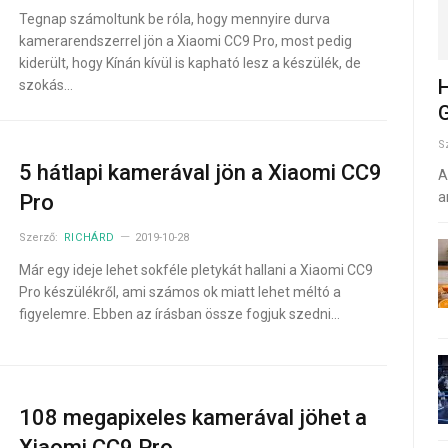
Tegnap számoltunk be róla, hogy mennyire durva
kamerarendszerrel jön a Xiaomi CC9 Pro, most pedig
kiderült, hogy Kínán kívül is kapható lesz a készülék, de
H
szokás…
G
S
5 hátlapi kamerával jön a Xiaomi CC9
A
a
Pro
Szerző:
RICHÁRD
2019-10-28
Már egy ideje lehet sokféle pletykát hallani a Xiaomi CC9
Pro készülékről, ami számos ok miatt lehet méltó a
figyelemre. Ebben az írásban össze fogjuk szedni…
108 megapixeles kamerával jöhet a
Xiaomi CC9 Pro