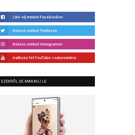
Like-olj minket Facebookon
Kövess minket Twitteren
Kövess minket Instagramon
Iratkozz fel YouTube-csatornánkra
EZEKRŐL SE MARADJ LE