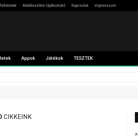
feltételek
Adatkezelési tájékoztató
Kapcsolat
Impresszum
letek
Appok
Játékok
TESZTEK
O
CIKKEINK
A