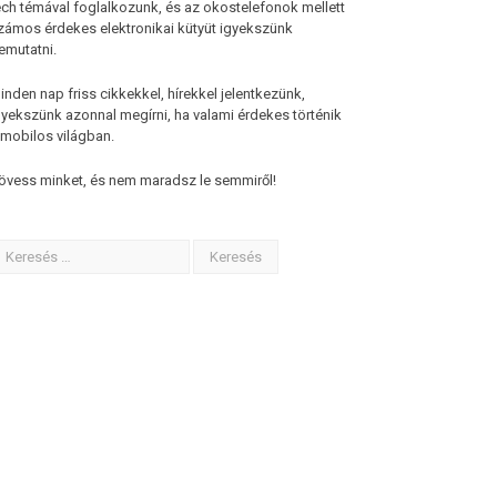
ech témával foglalkozunk, és az okostelefonok mellett
zámos érdekes elektronikai kütyüt igyekszünk
emutatni.
inden nap friss cikkekkel, hírekkel jelentkezünk,
gyekszünk azonnal megírni, ha valami érdekes történik
 mobilos világban.
övess minket, és nem maradsz le semmiről!