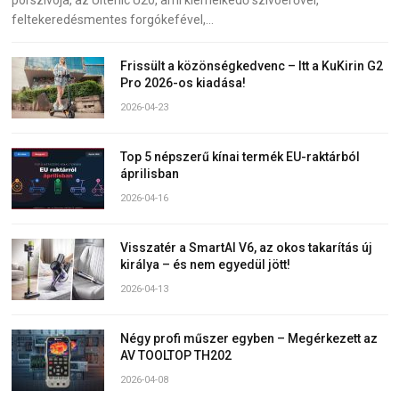
porszívója, az Ultenic U20, ami kiemelkedő szívóerővel,
feltekeredésmentes forgókefével,…
Frissült a közönségkedvenc – Itt a KuKirin G2
Pro 2026-os kiadása!
2026-04-23
Top 5 népszerű kínai termék EU-raktárból
áprilisban
2026-04-16
Visszatér a SmartAI V6, az okos takarítás új
királya – és nem egyedül jött!
2026-04-13
Négy profi műszer egyben – Megérkezett az
AV TOOLTOP TH202
2026-04-08