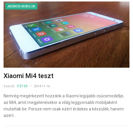
ANDROID MOBILOK
Xiaomi Mi4 teszt
Szerző:
PÉTER
2014-11-16
Nemrég megérkezett hozzánk a Xiaomi legújabb csúcsmodellje,
az Mi4, amit megjelenésekor a világ leggyorsabb mobiljaként
mutattak be. Persze nem csak ezért érdekes a készülék, hanem
azért…