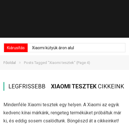
Kiárusítás
Xiaomi kütyük áron alul
»
Főoldal
Posts Tagged "Xiaomi tesztek"
(Page 4)
LEGFRISSEBB
XIAOMI TESZTEK
CIKKEINK
Mindenféle Xiaomi tesztek egy helyen. A Xiaomi az egyik
kedvenc kínai márkánk, rengeteg terméküket próbáltuk már
ki, és eddig sosem csalódtunk. Böngészd át a cikkeinket!