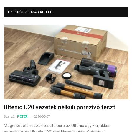
EZEKRŐL SE MARADJ LE
Ultenic U20 vezeték nélküli porszívó teszt
Szerző:
PÉTER
2026-05-07
Megérkezett hozzák tesztelésre az Ultenic egyik új akkus