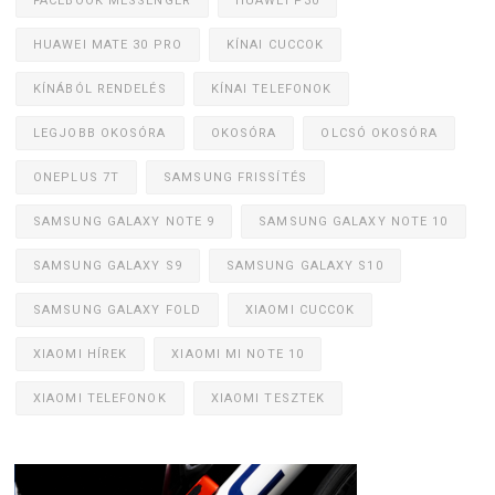
FACEBOOK MESSENGER
HUAWEI P30
HUAWEI MATE 30 PRO
KÍNAI CUCCOK
KÍNÁBÓL RENDELÉS
KÍNAI TELEFONOK
LEGJOBB OKOSÓRA
OKOSÓRA
OLCSÓ OKOSÓRA
ONEPLUS 7T
SAMSUNG FRISSÍTÉS
SAMSUNG GALAXY NOTE 9
SAMSUNG GALAXY NOTE 10
SAMSUNG GALAXY S9
SAMSUNG GALAXY S10
SAMSUNG GALAXY FOLD
XIAOMI CUCCOK
XIAOMI HÍREK
XIAOMI MI NOTE 10
XIAOMI TELEFONOK
XIAOMI TESZTEK