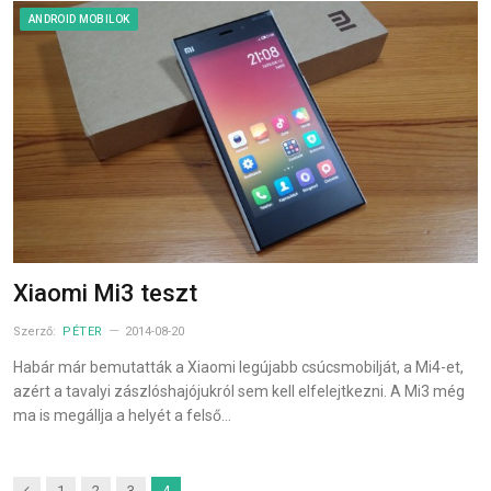
ANDROID MOBILOK
Xiaomi Mi3 teszt
Szerző:
PÉTER
2014-08-20
Habár már bemutatták a Xiaomi legújabb csúcsmobilját, a Mi4-et,
azért a tavalyi zászlóshajójukról sem kell elfelejtkezni. A Mi3 még
ma is megállja a helyét a felső…
Previous
1
2
3
4