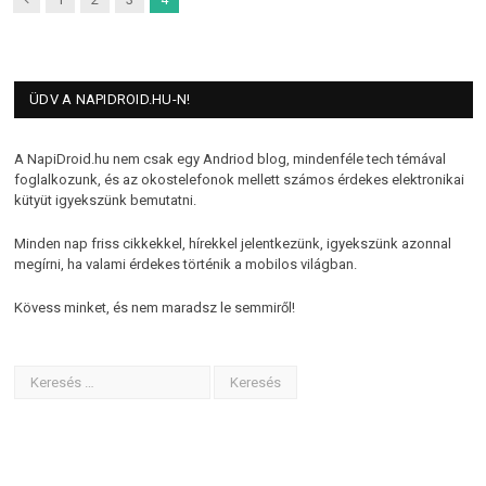
ÜDV A NAPIDROID.HU-N!
A NapiDroid.hu nem csak egy Andriod blog, mindenféle tech témával
foglalkozunk, és az okostelefonok mellett számos érdekes elektronikai
kütyüt igyekszünk bemutatni.
Minden nap friss cikkekkel, hírekkel jelentkezünk, igyekszünk azonnal
megírni, ha valami érdekes történik a mobilos világban.
Kövess minket, és nem maradsz le semmiről!