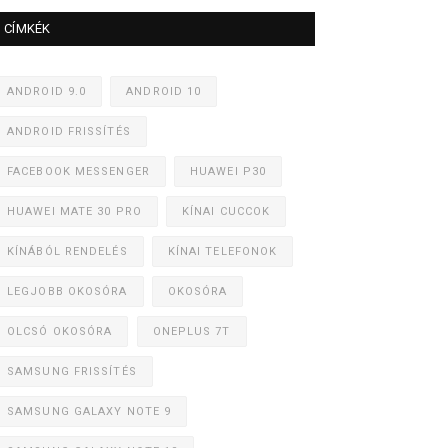
CÍMKÉK
ANDROID 9.0
ANDROID 10
ANDROID FRISSÍTÉS
FACEBOOK MESSENGER
HUAWEI P30
HUAWEI MATE 30 PRO
KÍNAI CUCCOK
KÍNÁBÓL RENDELÉS
KÍNAI TELEFONOK
LEGJOBB OKOSÓRA
OKOSÓRA
OLCSÓ OKOSÓRA
ONEPLUS 7T
SAMSUNG FRISSÍTÉS
SAMSUNG GALAXY NOTE 9