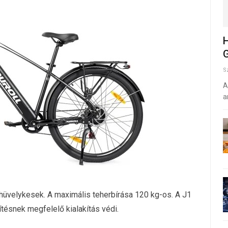
H
G
S
A
a
5 hüvelykesek. A maximális teherbírása 120 kg-os. A J1
ítésnek megfelelő kialakítás védi.