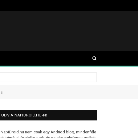
is
ÜDV A NAPIDROID.HU-N!
 NapiDroid.hu nem csak egy Andriod blog, mindenféle
ech témával foglalkozunk, és az okostelefonok mellett