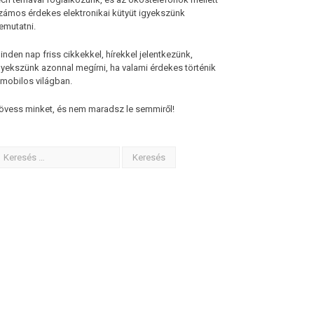
zámos érdekes elektronikai kütyüt igyekszünk
emutatni.
inden nap friss cikkekkel, hírekkel jelentkezünk,
gyekszünk azonnal megírni, ha valami érdekes történik
 mobilos világban.
övess minket, és nem maradsz le semmiről!