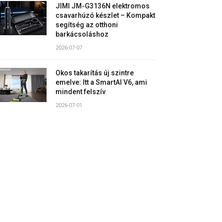
JIMI JM-G3136N elektromos
csavarhúzó készlet – Kompakt
segítség az otthoni
barkácsoláshoz
2026-07-07
Okos takarítás új szintre
emelve: Itt a SmartAI V6, ami
mindent felszív
2026-07-01