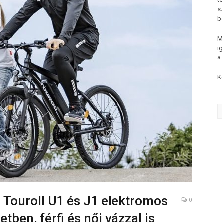
s
b
M
i
a
K
j Touroll U1 és J1 elektromos
0
tben, férfi és női vázzal is