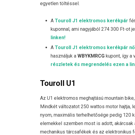
egyetlen töltéssel.
A
Touroll J1 elektromos kerékpár
fér
kuponnal, ami nagyjából 274 300 Ft-ot je
linken!
A
Touroll J1 elektromos kerékpár női
használjuk a
WBYKMRCG
kupont, így a 
részletek és megrendelés ezen a lin
Touroll U1
Az U1 elektromos meghajtású mountain bike, 
Mindkét változatot 250 wattos motor hajtja, 
nyom, maximális terhelhetősége pedig 120 
elemekkel szemben most is adott, akárcsak a S
mechanikus tárcsafékek és az elektronikus fé