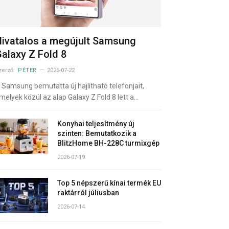
ivatalos a megújult Samsung
alaxy Z Fold 8
zerző:
PÉTER
2026-07-22
 Samsung bemutatta új hajlítható telefonjait,
melyek közül az alap Galaxy Z Fold 8 lett a…
Konyhai teljesítmény új
szinten: Bemutatkozik a
BlitzHome BH-228C turmixgép
2026-07-19
Top 5 népszerű kínai termék EU
raktárról júliusban
2026-07-14