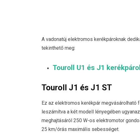
A vadonatúj elektromos kerékpároknak dediká
tekinthető meg:
Touroll U1 és J1 kerékpáro
Touroll J1 és J1 ST
Ez az elektromos kerékpár megvásárolható fér
leszámítva a két modell lényegében ugyanazt 
meghajtásáról 250 W-os elektromotor gondos
25 km/órás maximális sebességet.