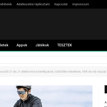
eltételek
Adatkezelési tájékoztató
Kapcsolat
Impresszum
letek
Appok
Játékok
TESZTEK
Touroll U1 és J1 elektromos kerékpárok, többféle méretben, férfi és női vázzal 
A
t