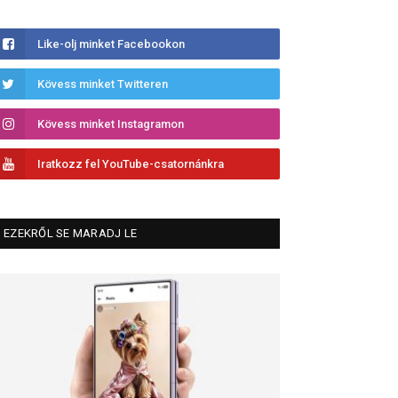
Like-olj minket Facebookon
Kövess minket Twitteren
Kövess minket Instagramon
Iratkozz fel YouTube-csatornánkra
EZEKRŐL SE MARADJ LE