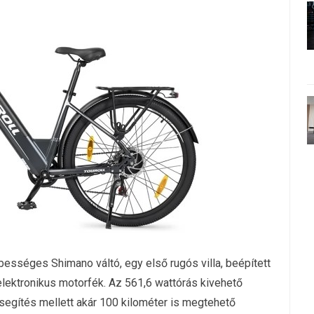
ebességes Shimano váltó, egy első rugós villa, beépített
 elektronikus motorfék. Az 561,6 wattórás kivehető
egítés mellett akár 100 kilométer is megtehető