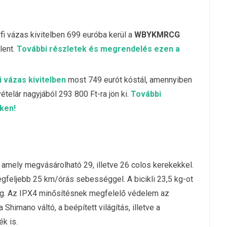
fi vázas kivitelben 699 euróba kerül a
WBYKMRCG
lent.
További részletek és megrendelés ezen a
 vázas kivitelben
most 749 eurót kóstál, amennyiben
vételár nagyjából 293 800 Ft-ra jön ki.
További
ken!
amely megvásárolható 29, illetve 26 colos kerekekkel.
legfeljebb 25 km/órás sebességgel. A bicikli 23,5 kg-ot
kg. Az IPX4 minősítésnek megfelelő védelem az
himano váltó, a beépített világítás, illetve a
k is.