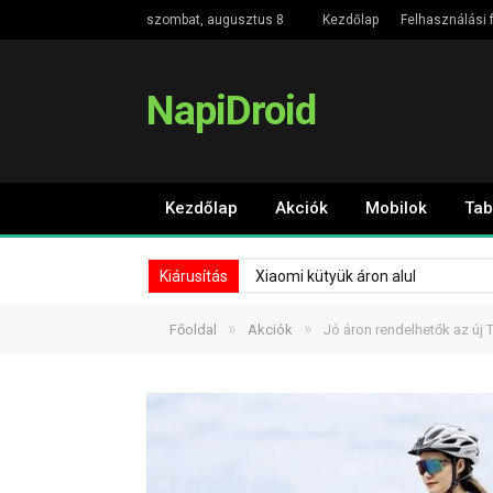
szombat, augusztus 8
Kezdőlap
Felhasználási f
NapiDroid
Kezdőlap
Akciók
Mobilok
Tab
Kiárusítás
Xiaomi kütyük áron alul
»
»
Főoldal
Akciók
Jó áron rendelhetők az új 