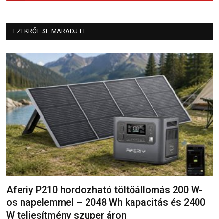
EZEKRŐL SE MARADJ LE
Aferiy P210 hordozható töltőállomás 200 W-
os napelemmel – 2048 Wh kapacitás és 2400
W teljesítmény szuper áron