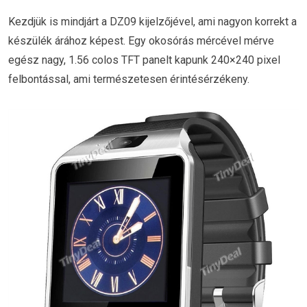
Kezdjük is mindjárt a DZ09 kijelzőjével, ami nagyon korrekt a
készülék árához képest. Egy okosórás mércével mérve
egész nagy, 1.56 colos TFT panelt kapunk 240×240 pixel
felbontással, ami természetesen érintésérzékeny.