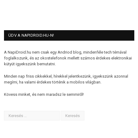
ÜDV A NAPIDROID.HU-N!
A NapiDroid.hu nem csak egy Andriod blog, mindenféle tech témával
foglalkozunk, és az okostelefonok mellett számos érdekes elektronikai
kütyüt igyekszünk bemutatni.
Minden nap friss cikkekkel, hírekkel jelentkezünk, igyekszünk azonnal
megírni, ha valami érdekes történik a mobilos világban.
Kövess minket, és nem maradsz le semmiről!