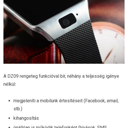
A DZ09 rengeteg funkcióval bír, néhány a teljesség igénye
nélkül:
megjeleníti a mobilunk értesítéseit (Facebook, email,
stb.)
kihangosítás
önállóan is működik telefonként (hívások, SMS,