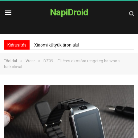
NapiDroid
Kiárusítás
Xiaomi kütyük áron alul
»
»
Főoldal
Wear
DZ09 – Filléres okosóra rengeteg hasznos
funkcióval