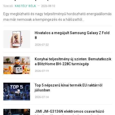
Szerző:
KASTÉLY BÉLA
2026-08-10
Egy megbízható és nagy teljesítményű hordozható energiaállomás
ma már nemcsak a kempingezés és a hálózattól…
Hivatalos a megújult Samsung Galaxy Z Fold
8
2026-07-22
Konyhai teljesítmény új szinten: Bemutatkozik
a BlitzHome BH-228C turmixgép
2026-07-19
Top 5 népszerű kínai termék EU raktárról
júliusban
2026-07-14
JIMI JM-G3136N elektromos csavarhúzó