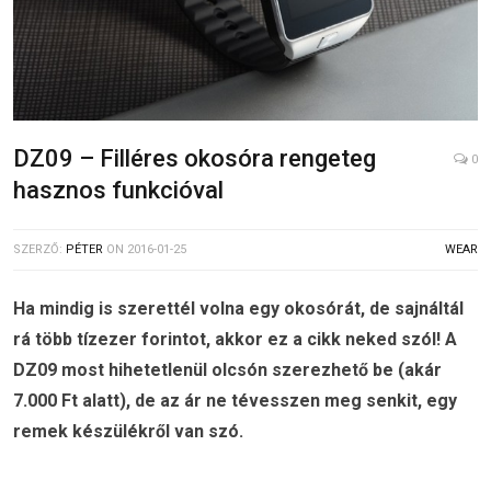
DZ09 – Filléres okosóra rengeteg
0
hasznos funkcióval
SZERZŐ:
PÉTER
ON
2016-01-25
WEAR
Ha mindig is szerettél volna egy okosórát, de sajnáltál
rá több tízezer forintot, akkor ez a cikk neked szól! A
DZ09 most hihetetlenül olcsón szerezhető be (akár
7.000 Ft alatt), de az ár ne tévesszen meg senkit, egy
remek készülékről van szó.