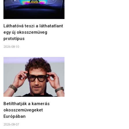
Láthatóvá teszi a láthatatlant
egy új okosszemüveg
prototípus
2026-08-10
Betilthatják a kamerás
okosszemüvegeket
Európában
2026-08-07