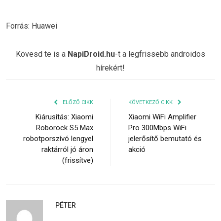
Forrás: Huawei
Kövesd te is a
NapiDroid.hu
-t a legfrissebb androidos
hírekért!
ELŐZŐ CIKK
KÖVETKEZŐ CIKK
Kiárusítás: Xiaomi
Xiaomi WiFi Amplifier
Roborock S5 Max
Pro 300Mbps WiFi
robotporszívó lengyel
jelerősítő bemutató és
raktárról jó áron
akció
(frissítve)
PÉTER