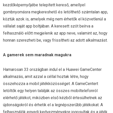
kezdőképernyőjébe telepített kereső, amellyel
gombnyomásra megkereshető és letölthető számtalan app,
köztük azok is, amelyek még nem érhetők el közvetlenül a
vállalat saját app boltjában. A keresett szót beírva a
felhasználó előtt megjelenik az app neve, valamint az, hogy
honnan szerezheti be, vagy frissítheti az adott alkalmazást.
A gamerek sem maradnak magukra
Hamarosan 33 országban indul el a Huawei GameCenter
alkalmazás, amit azzal a céllal hoztak létre, hogy
összehozza a mobil játékközösséget. A GameCentert
letöltők egy helyen találják az összes mobiltelefonról
elérhető játékot, miközben első kézből értesülhetnek az
újdonságokról és érhetik el a legnépszerűbb játékokat. A
felhasználók egyedi kedvezményekre jogosultak és a játék