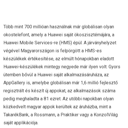
Több mint 700 millióan használnak már globálisan olyan
okostelefont, amely a Huawei saját ökoszisztémájára, a
Huawei Mobile Services-re (HMS) épül. A járványhelyzet
végével Magyarországon is felpörgött a HMS-es
készülékek értékesítése, az elmúlt hónapokban eladott
Huawei-készülékek mintegy negyede már ilyen volt. Gyors
ütemben bővül a Huawei saját alkalmazásáruháza, az
AppGallery is, amelybe globálisan már 1,6 millió fejlesztő
regisztrált és készít új appokat, az alkalmazások száma
pedig meghaladta a 81 ezret. Az utóbbi napokban olyan
közkedvelt magyar appok kerültek az áruházba, mint a
TakarékBank, a Rossmann, a Praktiker vagy a KonzolVilág
saját applikációja.