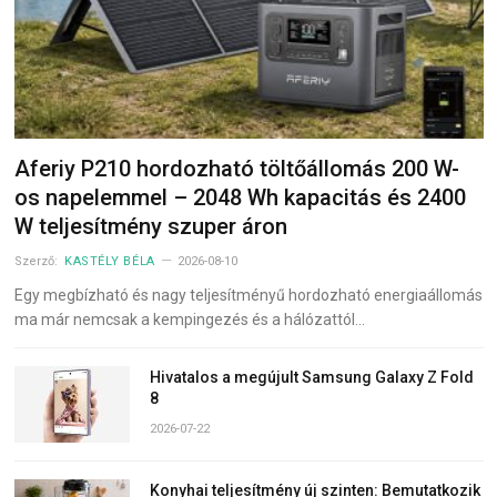
Aferiy P210 hordozható töltőállomás 200 W-
os napelemmel – 2048 Wh kapacitás és 2400
W teljesítmény szuper áron
Szerző:
KASTÉLY BÉLA
2026-08-10
Egy megbízható és nagy teljesítményű hordozható energiaállomás
ma már nemcsak a kempingezés és a hálózattól…
Hivatalos a megújult Samsung Galaxy Z Fold
8
2026-07-22
Konyhai teljesítmény új szinten: Bemutatkozik