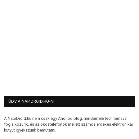
ÜDV A NAPIDROID.HU-N!
A NapiDroid.hu nem csak egy Andriod blog, mindenféle tech témával
foglalkozunk, és az okostelefonok mellett számos érdekes elektronikai
kütyüt igyekszünk bemutatni.