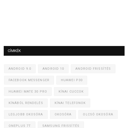
CÍMKÉK
ANDROID 9.0
ANDROID 10
ANDROID FRISSÍTÉS
FACEBOOK MESSENGER
HUAWEI P30
HUAWEI MATE 30 PRO
KÍNAI CUCCOK
KÍNÁBÓL RENDELÉS
KÍNAI TELEFONOK
LEGJOBB OKOSÓRA
OKOSÓRA
OLCSÓ OKOSÓRA
ONEPLUS 7T
SAMSUNG FRISSÍTÉS