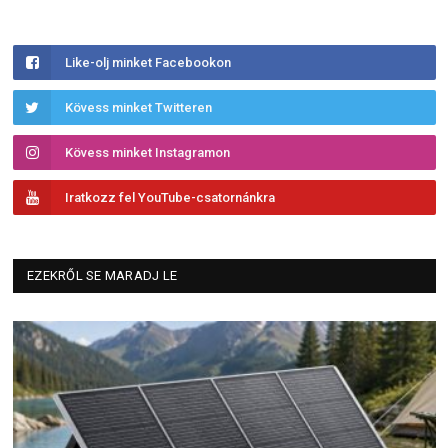
Like-olj minket Facebookon
Kövess minket Twitteren
Kövess minket Instagramon
Iratkozz fel YouTube-csatornánkra
EZEKRŐL SE MARADJ LE