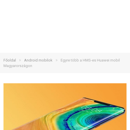
»
»
Főoldal
Android mobilok
Egyre több a HMS-es Huawei mobil
Magyarországon