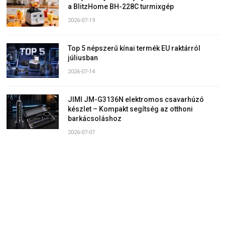
a BlitzHome BH-228C turmixgép
2026-07-19
Top 5 népszerű kínai termék EU raktárról
júliusban
2026-07-14
JIMI JM-G3136N elektromos csavarhúzó
készlet – Kompakt segítség az otthoni
barkácsoláshoz
2026-07-07