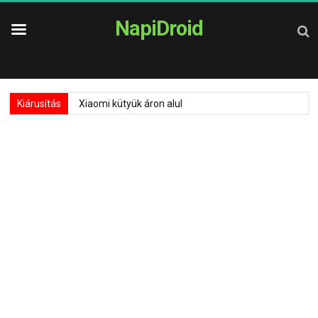
NapiDroid
Kiárusítás
Xiaomi kütyük áron alul