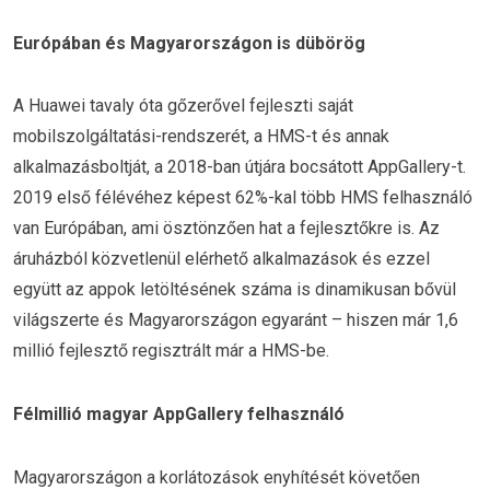
Európában és Magyarországon is dübörög
A Huawei tavaly óta gőzerővel fejleszti saját
mobilszolgáltatási-rendszerét, a HMS-t és annak
alkalmazásboltját, a 2018-ban útjára bocsátott AppGallery-t.
2019 első félévéhez képest 62%-kal több HMS felhasználó
van Európában, ami ösztönzően hat a fejlesztőkre is. Az
áruházból közvetlenül elérhető alkalmazások és ezzel
együtt az appok letöltésének száma is dinamikusan bővül
világszerte és Magyarországon egyaránt – hiszen már 1,6
millió fejlesztő regisztrált már a HMS-be.
Félmillió magyar AppGallery felhasználó
Magyarországon a korlátozások enyhítését követően