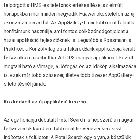
felpörgött a HMS-es telefonok értékesítése, az elmúlt
hónapokban már minden negyedik Huawei okostelefon az új
ökoszisztémával fut. Az AppGallery-t már több mint félmillió
honfitársunk használja, ami fontos célközönséget jelent a
hazai applikáció fejlesztőknek is. Legutóbb a Rossmann, a
Praktiker, a KonzolVilág és a TakarékBank applikációja került
fel az alkalmazásboltba. A TOP3 magyar applikációk között
megtalálható a Vimage, a Jófogás és az Időkép alkalmazása
is, ezek már több százezer, illetve több tízezer AppGallery-
s letöltésnél járnak.
Közkedvelt az új applikáció kereső
Az egy hónapja debütált Petal Search is népszerű a magyar
felhasználók körében. Több mint hetvenezer keresést
indítottak a felületen. A Petal Search egy olyan, a készülék